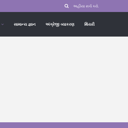
સામાન્ય જ્ઞાન
અંગ્રેજી વ્યાકરણ
થિયરી