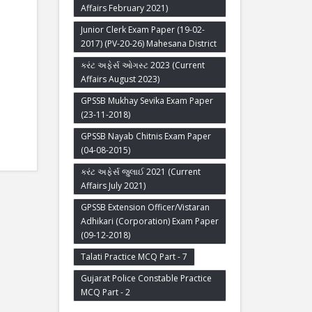
Affairs February 2021)
Junior Clerk Exam Paper (19-02-
2017) (PV-20-26) Mahesana District
કરંટ અફેર્સ ઓગસ્ટ 2023 (Current
Affairs August 2023)
GPSSB Mukhay Sevika Exam Paper
(23-11-2018)
GPSSB Nayab Chitnis Exam Paper
(04-08-2015)
કરંટ અફેર્સ જુલાઈ 2021 (Current
Affairs July 2021)
GPSSB Extension Officer/Vistaran
Adhikari (Corporation) Exam Paper
(09-12-2018)
Talati Practice MCQ Part - 7
Gujarat Police Constable Practice
MCQ Part - 2