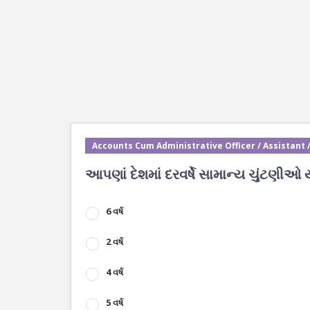
Accounts Cum Administrative Officer / Assistant 
આપણાં દેશમાં દરવર્ષે સામાન્ય ચુંટણીઓ 
6 વર્ષ
2 વર્ષ
4 વર્ષ
5 વર્ષ