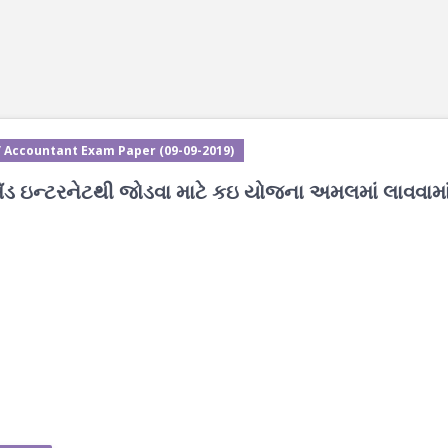
/ Accountant Exam Paper (09-09-2019)
ેંડ ઇન્ટરનેટથી જોડવા માટે કઇ યોજના અમલમાં લાવવામા