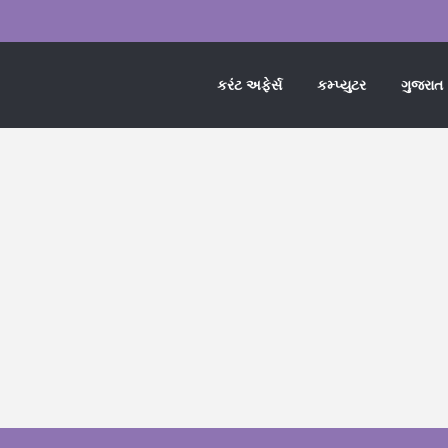
કરંટ અફેર્સ
કમ્પ્યુટર
ગુજરાત