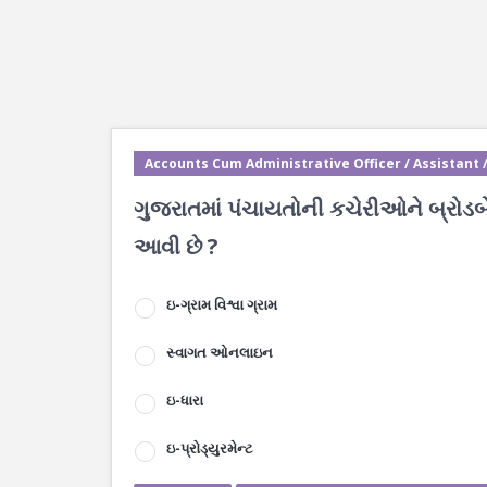
Accounts Cum Administrative Officer / Assistant 
ગુજરાતમાં પંચાયતોની કચેરીઓને બ્રોડબ
આવી છે ?
ઇ-ગ્રામ વિશ્વા ગ્રામ
સ્વાગત ઓનલાઇન
ઇ-ધારા
ઇ-પ્રોડ્યુરમેન્ટ