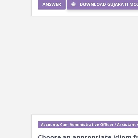
ANSWER
DOWNLOAD GUJARATI MC
Accounts Cum Administrative Officer / Assistant 
Choose an appropriate idiom fr