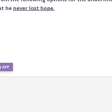
but he
never lost hope.
Q APP