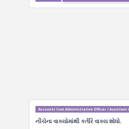
Accounts Cum Administrative Officer / Assistant 
નીચેના વાક્યોમાંથી કર્તરિ વાક્ય શોધો.