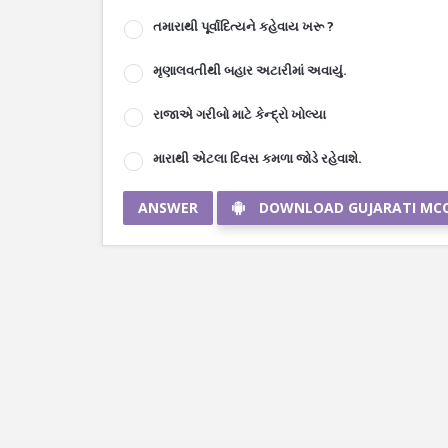
તમારાથી પૂર્વાદિત્યને કહેવાય ખરૂ ?
મૃણાલવતીથી બહાર અટારીમાં અવાયું.
રાજાએ ગરીબો માટે કેન્દ્રો ખોલ્યા
મારાથી એટલા દિવસ કમળા જોડે રહેવાશે.
ANSWER
DOWNLOAD GUJARATI MC