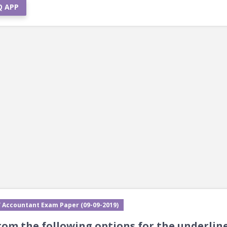
Q APP
/ Accountant Exam Paper (09-09-2019)
om the following options for the underlin