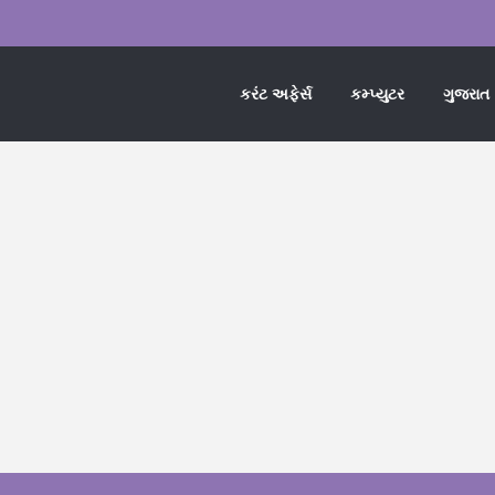
કરંટ અફેર્સ
કમ્પ્યુટર
ગુજરાત