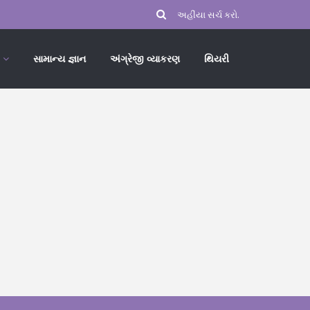
સામાન્ય જ્ઞાન
અંગ્રેજી વ્યાકરણ
થિયરી