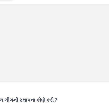
ૂલ લીગની સ્થાપના કોણે કરી ?