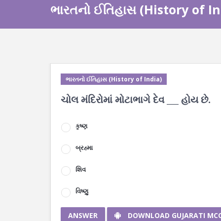
ભારતનો ઈતિહાસ (History of In
ભારતનો ઈતિહાસ (History of India)
ચોલ મંદિરોમાં મોટાભાગે દેવ ___ હોય છે.
કૃષ્ણ
બ્રહ્મા
શિવ
વિષ્ણુ
ANSWER
DOWNLOAD GUJARATI MC