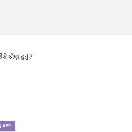
કે કોણ હતું ?
Q APP