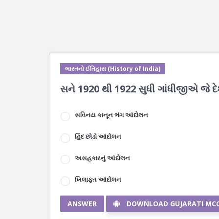
ભારતનો ઈતિહાસ (History of India)
સને 1920 થી 1922 સુધી ગાંધીજીએ જે દે
સવિનય કાનૂન ભંગ આંદોલન
હિંદ છોડો આંદોલન
અસહકારનું આંદોલન
ખિલાફત આંદોલન
ANSWER
DOWNLOAD GUJARATI MC