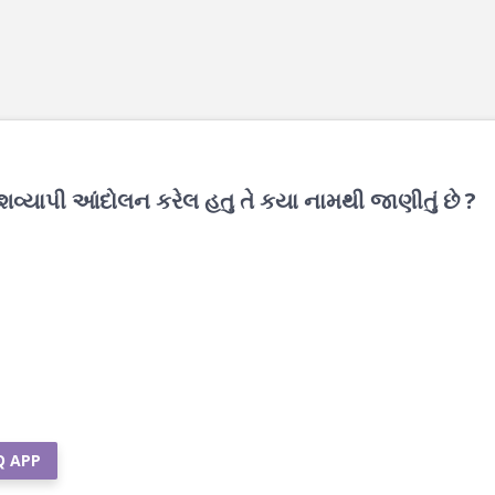
શવ્યાપી આંદોલન કરેલ હતુ તે કયા નામથી જાણીતું છે ?
Q APP