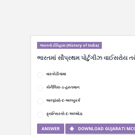
ભારતનો ઈતિહાસ (History of India)
ભારતમાં સૌપ્રથમ પોર્ટુગીઝ વાઈસરોય તરી
વાસ્કોડીગામા
કોર્નેલિસ-ડ-હસ્તમાન
અલ્ફાંસો-દ-અલ્બુકર્ક
ફ્રાન્સિસ્કો-દ-અલ્મોડા
ANSWER
DOWNLOAD GUJARATI MC