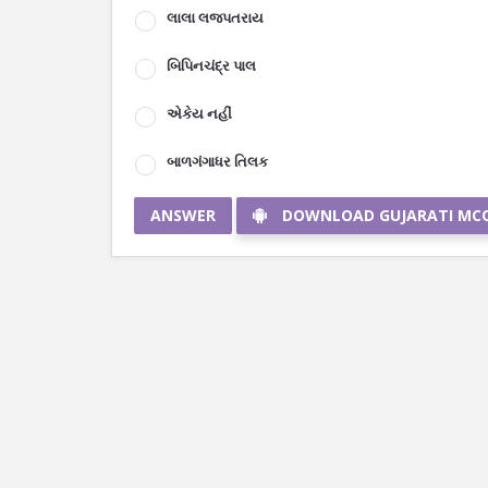
લાલા લજપતરાય
બિપિનચંદ્ર પાલ
એકેય નહીં
બાળગંગાધર તિલક
ANSWER
DOWNLOAD GUJARATI MC