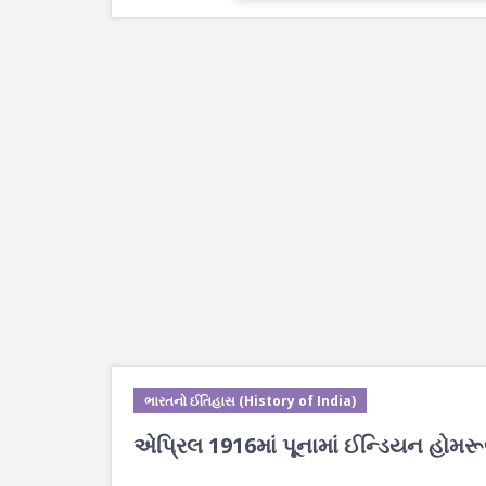
ભારતનો ઈતિહાસ (History of India)
એપ્રિલ 1916માં પૂનામાં ઈન્ડિયન હોમર