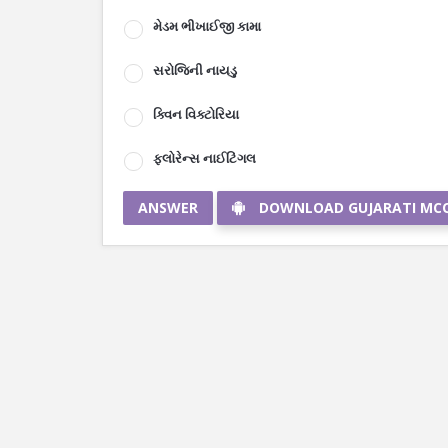
મેડમ ભીખાઈજી કામા
સરોજિની નાયડુ
ક્વિન વિક્ટોરિયા
ફ્લોરેન્સ નાઈટિંગલ
ANSWER
DOWNLOAD GUJARATI MC