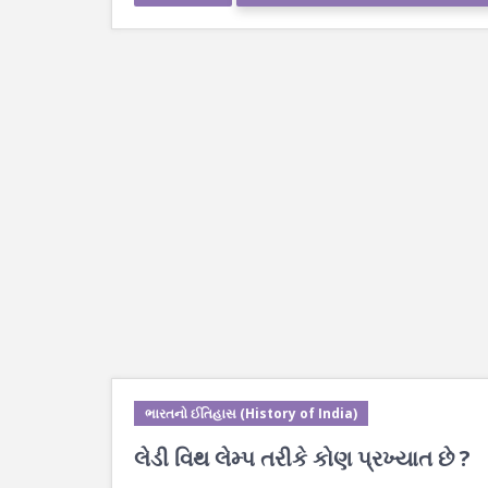
ભારતનો ઈતિહાસ (History of India)
લેડી વિથ લેમ્પ તરીકે કોણ પ્રખ્યાત છે ?