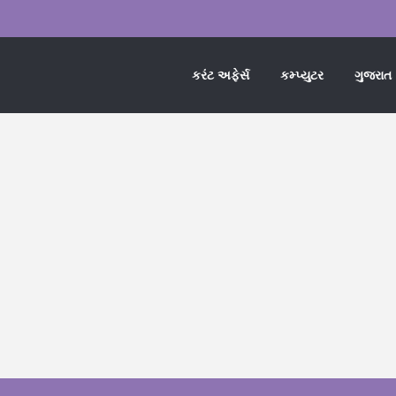
કરંટ અફેર્સ
કમ્પ્યુટર
ગુજરાત