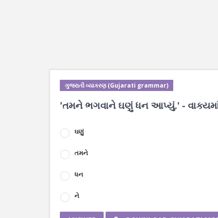
ગુજરાતી વ્યાકરણ (Gujarati grammar)
'તમને ભગવાને ઘણું ધન આપ્યું.' - વાક્ય
ઘણું
તમને
ધન
ને