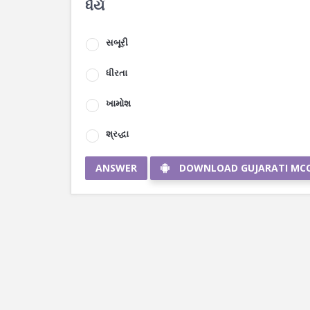
ધૈર્ય
સબૂરી
ધીરતા
ખામોશ
શ્રદ્ધા
ANSWER
DOWNLOAD GUJARATI MC