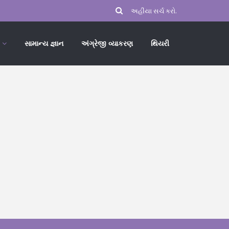
સામાન્ય જ્ઞાન
અંગ્રેજી વ્યાકરણ
થિયરી