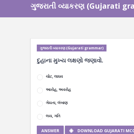
ગુજરાતી વ્યાકરણ (Gujarati g
ગુજરાતી વ્યાકરણ (Gujarati grammar)
દુહાના મુખ્ય લક્ષણો જણાવો.
ચોટ, લાઘવ
આરોહ, અવરોહ
ગેયતા, લંબાણ
લય, ગતિ
ANSWER
DOWNLOAD GUJARATI MC