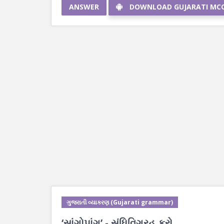
ANSWER
DOWNLOAD GUJARATI MC
ગુજરાતી વ્યાકરણ (Gujarati grammar)
‘સાંગોપાંગ’ - સંધિવિગ્રહ કરો.