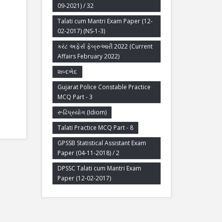
09-2021) / 32
Talati cum Mantri Exam Paper (12-
02-2017) (NS-1-3)
કરંટ અફેર્સ ફેબ્રુઆરી 2022 (Current
Affairs February 2022)
શબ્દભેદ
Gujarat Police Constable Practice
MCQ Part - 3
રૂઢિપ્રયોગ (Idiom)
Talati Practice MCQ Part - 8
GPSSB Statistical Assistant Exam
Paper (04-11-2018) / 2
DPSSC Talati cum Mantri Exam
Paper (12-02-2017)