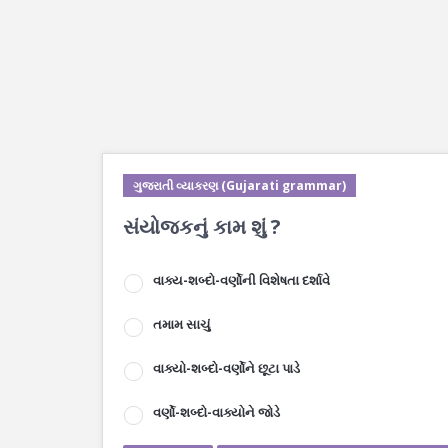
ગુજરાતી વ્યાકરણ (Gujarati grammar)
સંયોજકનું કામ શું ?
વાક્ય-શબ્દો-વર્ણોની વિશેષતા દર્શાવે
તમામ સાચું
વાક્યો-શબ્દો-વર્ણોને છૂટા પાડે
વર્ણો-શબ્દો-વાક્યોને જોડે