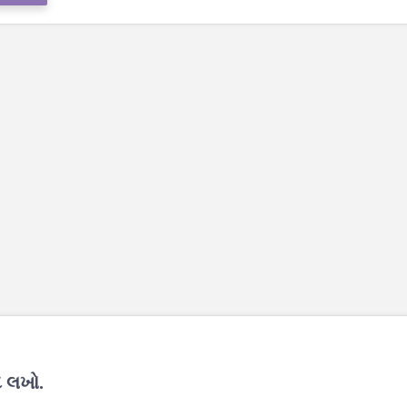
દ લખો.