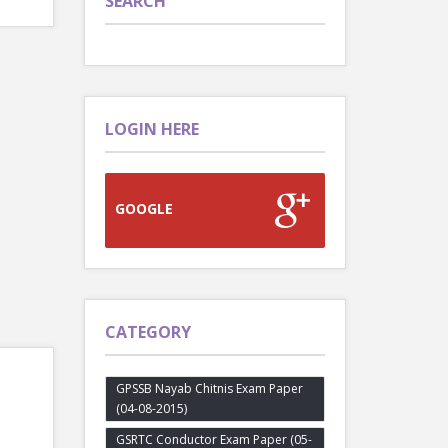
SEARCH
LOGIN HERE
GOOGLE
CATEGORY
GPSSB Nayab Chitnis Exam Paper
(04-08-2015)
GSRTC Conductor Exam Paper (05-