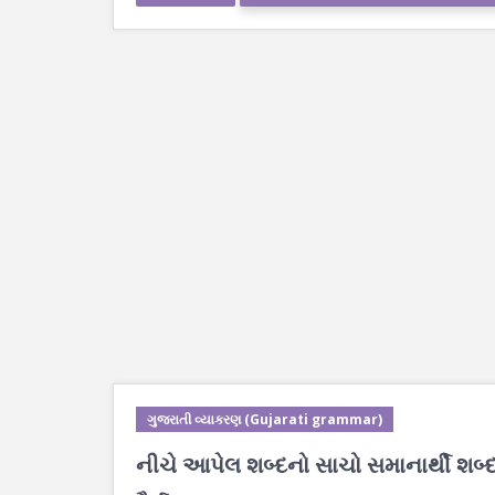
ગુજરાતી વ્યાકરણ (Gujarati grammar)
નીચે આપેલ શબ્દનો સાચો સમાનાર્થી શબ્