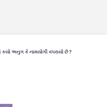
માં કયો અનુગ કે નામયોગી વપરાયો છે ?