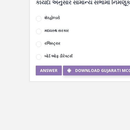
કાયદા અનુસાર સામાન્ય સભામાં નિમણૂક પ
શૅરહોલ્ડરો
મધ્યસ્થ સરકાર
રજિસ્ટ્રાર
બોર્ડ ઓફ ડીરેક્ટર્સ
ANSWER
DOWNLOAD GUJARATI MC