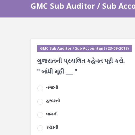
GMC Sub Auditor / Sub Acco
GMC Sub Auditor / Sub Accountant (23-09-2018)
ગુજરાતની પ્રચલિત કહેવત પૂરી કરો.
" બાંધી મૂઠી ___ "
નગદની
હજારની
લાખની
કરોડની