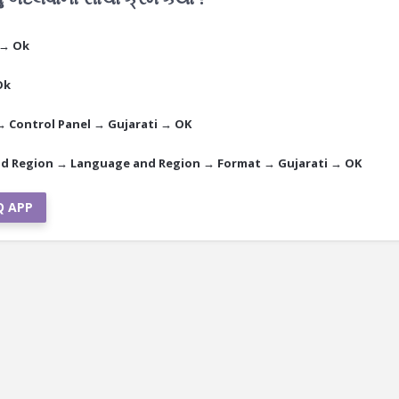
 → Ok
Ok
 Control Panel → Gujarati → OK
and Region → Language and Region → Format → Gujarati → OK
Q APP