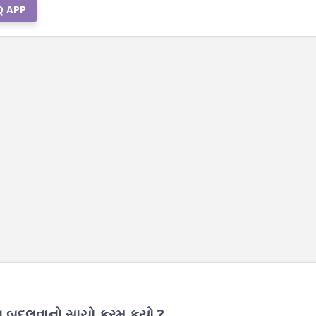
Q APP
નુ બદલવાનો સાચો ક્રમ કયો ?