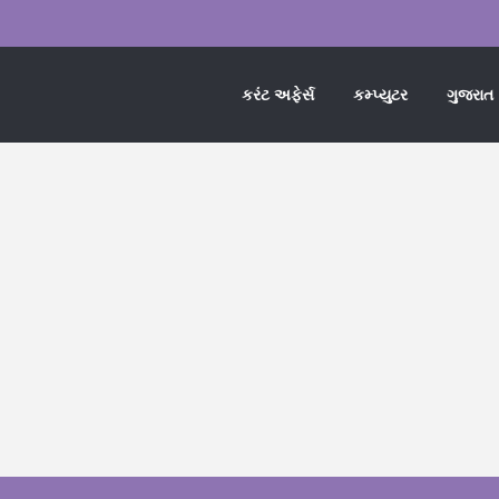
કરંટ અફેર્સ
કમ્પ્યુટર
ગુજરાત