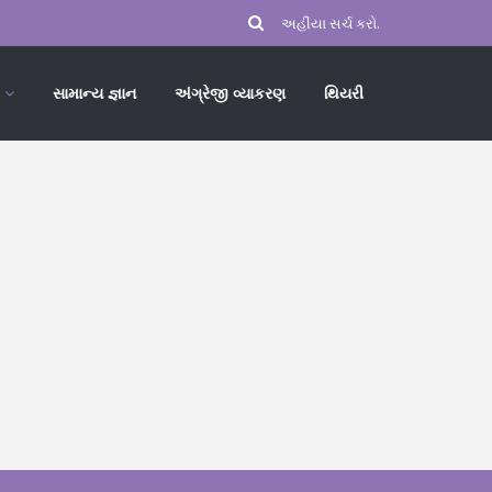
સામાન્ય જ્ઞાન
અંગ્રેજી વ્યાકરણ
થિયરી