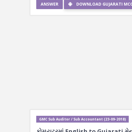
ANSWER
DOWNLOAD GUJARATI MC
GMC Sub Auditor / Sub Accountant (23-09-2018)
કોમ્પ્યુટરમાં English to Gujarati મે