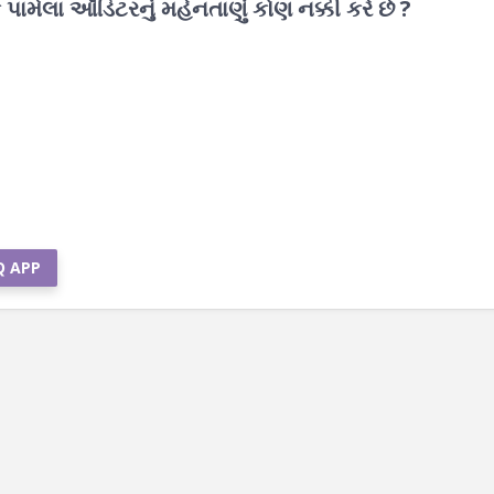
ામેલા ઑડિટરનું મહેનતાણું કોણ નક્કી કરે છે ?
Q APP