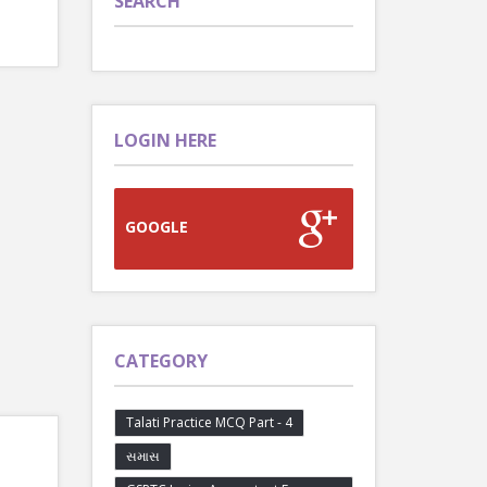
SEARCH
LOGIN HERE
GOOGLE
CATEGORY
Talati Practice MCQ Part - 4
સમાસ