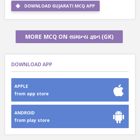
DOWNLOAD GUJARATI MCQ APP
MORE MCQ ON સામાન્ય જ્ઞાન (GK)
DOWNLOAD APP
APPLE
from app store
ANDROID
from play store