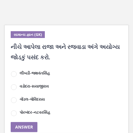
સામાન્ય જ્ઞાન (GK)
નીચે આપેલા રાજા અને રજવાડા અંગે અયોગ્ય
જોડકું પસંદ કરો.
લીંબડી-જશવંતસિંહ
વડોદરા-સયાજીરાવ
ગોંડલ-ગોવિંદરાય
પોરબંદર-નટવરસિંહ
ANSWER