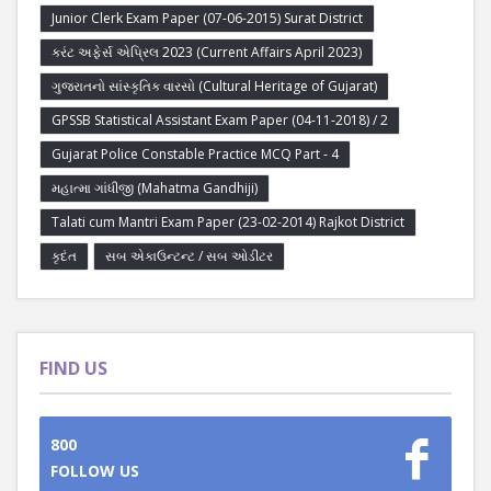
Junior Clerk Exam Paper (07-06-2015) Surat District
કરંટ અફેર્સ એપ્રિલ 2023 (Current Affairs April 2023)
ગુજરાતનો સાંસ્કૃતિક વારસો (Cultural Heritage of Gujarat)
GPSSB Statistical Assistant Exam Paper (04-11-2018) / 2
Gujarat Police Constable Practice MCQ Part - 4
મહાત્મા ગાંધીજી (Mahatma Gandhiji)
Talati cum Mantri Exam Paper (23-02-2014) Rajkot District
કૃદંત
સબ એકાઉન્ટન્ટ / સબ ઓડીટર
FIND US
800
FOLLOW US