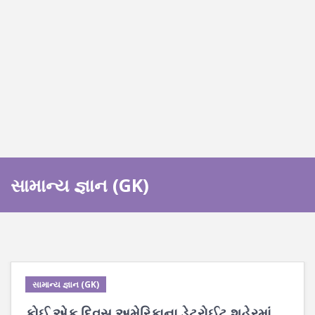
સામાન્ય જ્ઞાન (GK)
સામાન્ય જ્ઞાન (GK)
કોઈ એક દિવસ અમેરિકાના ડેટ્રોઈટ શહેરમાં