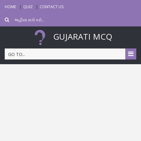
HOME
QUIZ
CONTACT US
GUJARATI MCQ
GO TO...