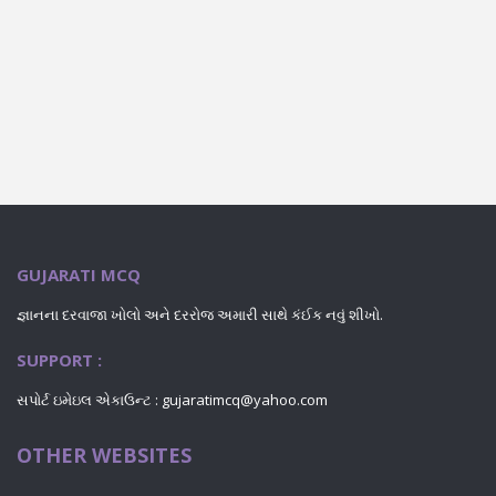
GUJARATI MCQ
જ્ઞાનના દરવાજા ખોલો અને દરરોજ અમારી સાથે કંઈક નવું શીખો.
SUPPORT :
સપોર્ટ ઇમેઇલ એકાઉન્ટ : gujaratimcq@yahoo.com
OTHER WEBSITES