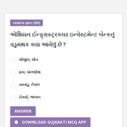
સામાન્ય જ્ઞાન (GK)
એશિયન ઈન્ફ્રાસ્ટ્રક્ચર ઇન્વેસ્ટમેન્ટ બેન્કનું
વડુમથક ક્યા આવેલું છે ?
બીજીંગ, ચીન
ઢાકા, બાંગ્લાદેશ
કાઠમંડુ, નેપાળ
ટોક્યો, જાપાન
ANSWER
DOWNLOAD GUJARATI MCQ APP