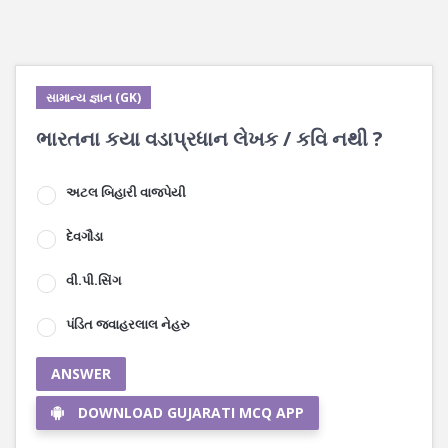
સામાન્ય જ્ઞાન (GK)
ભારતના કયા વડાપ્રધાન લેખક / કવિ નથી ?
અટલ બિહારી વાજપેયી
દેવગૌડા
વી.પી.સિંગ
પંડિત જવાહરલાલ નેહરુ
ANSWER
DOWNLOAD GUJARATI MCQ APP