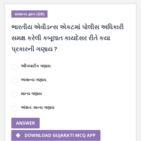
સામાન્ય જ્ઞાન (GK)
ભારતીય એવીડન્સ એકટમાં પોલીસ અધિકારી
સમક્ષ કરેલી કબૂલાત કાયદેસર રીતે કયા
પ્રકારની ગણાય ?
ઔપચારીક ગણાય
અમાન્ય ગણાય
માન્ય ગણાય
અંશત: માન્ય ગણાય
ANSWER
DOWNLOAD GUJARATI MCQ APP