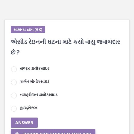
સામાન્ય જ્ઞાન (GK)
એસીડ રેઇનની ઘટના માટે કયો વાયુ જવાબદાર
છે ?
સલ્ફર ડાયોકસાઇડ
કાર્બન મોનોકસાઇડ
નાઇટ્રોજન ડાયોકસાઇડ
હાઇડ્રોજન
ANSWER