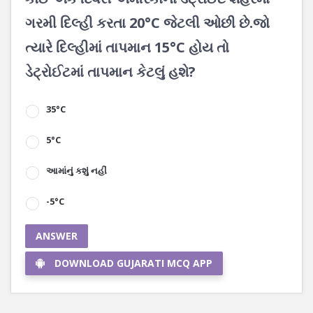
ગરમી દિલ્હી કરતા 20°C જેટલી ઓછી છે.જો
ત્યારે દિલ્હીમાં તાપમાન 15°C હોય તો
ડેટ્રોઈટમાં તાપમાન કેટલું હશે?
35°C
5°C
આમાંનું કશું નહીં
-5°C
ANSWER
DOWNLOAD GUJARATI MCQ APP