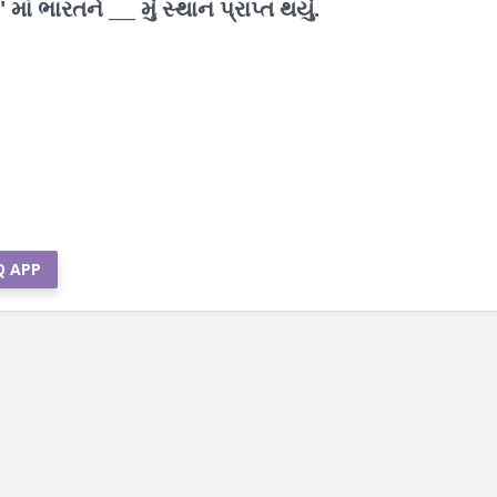
ાં ભારતને ___ મું સ્થાન પ્રાપ્ત થયું.
Q APP