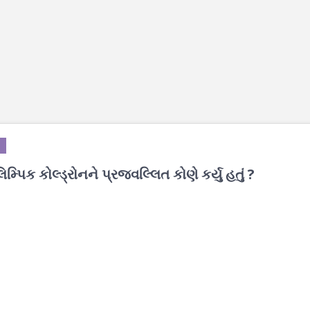
િક કોલ્ડ્રોનને પ્રજ્વલ્લિત કોણે કર્યુ હતું ?