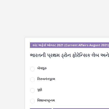
કરંટ અફેર્સ ઓગસ્ટ 2021 (Current Affairs August 2021)
ભારતની પ્રથમ ડ્રોન ફોરેન્સિક લેબ અને સ
બેંગલુરુ
તિરુવનંતપુરમ
પુણે
વિશાખાપટ્ટનમ