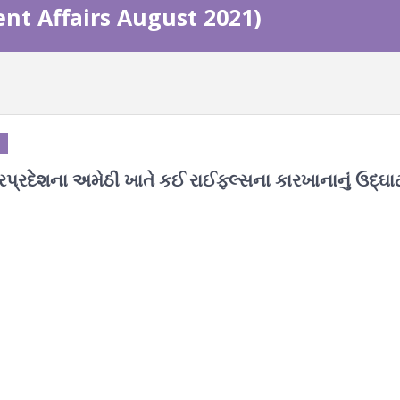
ent Affairs August 2021)
ત્તરપ્રદેશના અમેઠી ખાતે કઈ રાઈફલ્સના કારખાનાનું ઉદ્ઘ