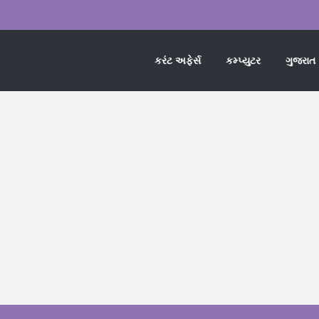
કરંટ અફેર્સ
કમ્પ્યુટર
ગુજરાત