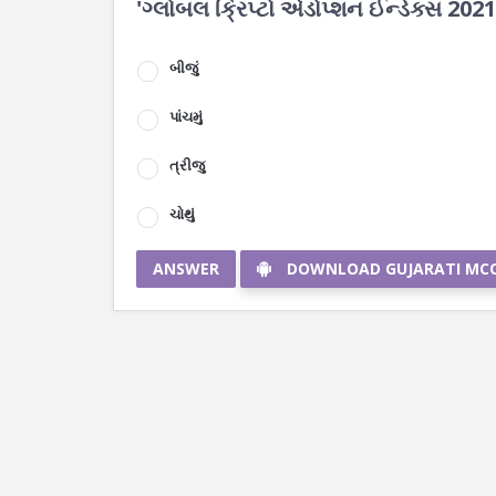
'ગ્લોબલ ક્રિપ્ટો એડોપ્શન ઈન્ડેક્સ 2021' મ
બીજું
પાંચમું
ત્રીજુ
ચોથું
ANSWER
DOWNLOAD GUJARATI MC