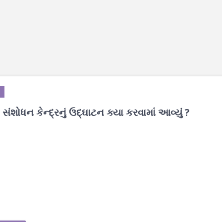
ંશોધન કેન્દ્રનું ઉદ્ઘાટન ક્યા કરવામાં આવ્યું ?