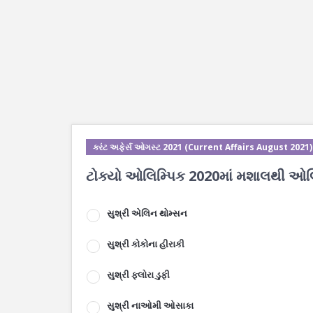
કરંટ અફેર્સ ઓગસ્ટ 2021 (Current Affairs August 2021)
ટોક્યો ઓલિમ્પિક 2020માં મશાલથી ઓલિમ્પ
સુશ્રી એલિન થોમ્સન
સુશ્રી કોકોના હીરાકી
સુશ્રી ફલોરા ડુફી
સુશ્રી નાઓમી ઓસાકા