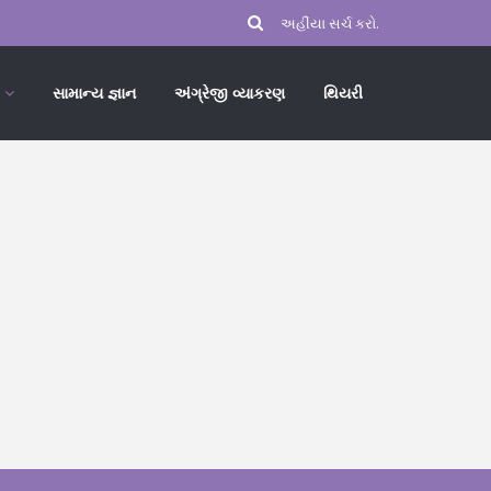
સામાન્ય જ્ઞાન
અંગ્રેજી વ્યાકરણ
થિયરી