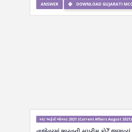
ANSWER
DOWNLOAD GUJARATI MC
કરંટ અફેર્સ ઓગસ્ટ 2021 (Current Affairs August 2021)
તાજેતરમાં ભારતની સુપ્રીમ કોર્ટે જણાવ