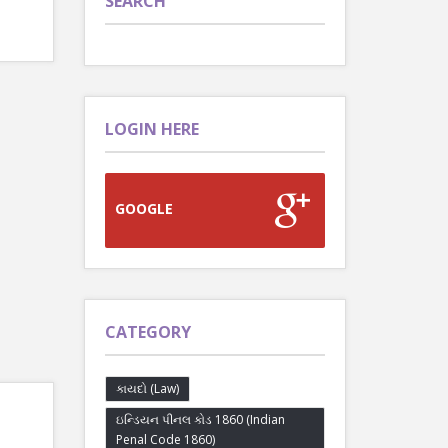
SEARCH
LOGIN HERE
GOOGLE
CATEGORY
કાયદો (Law)
ઇન્ડિયન પીનલ કોડ 1860 (Indian
Penal Code 1860)