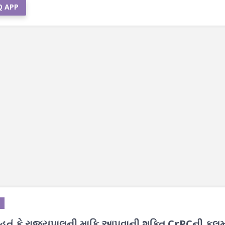
Q APP
્યું હતું કે રાજ્યપાલની માફિ આપવાની શક્તિ CrPCની કલ