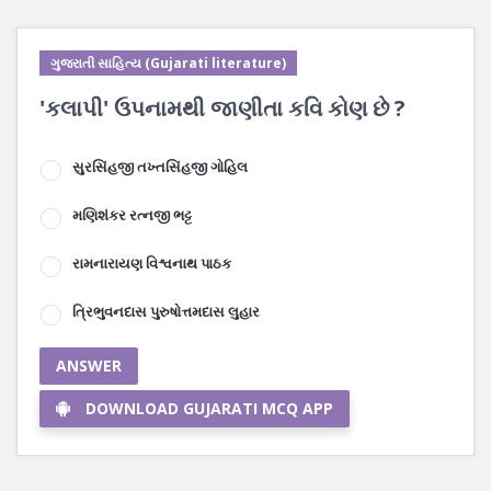
ગુજરાતી સાહિત્ય (Gujarati literature)
'કલાપી' ઉપનામથી જાણીતા કવિ કોણ છે ?
સુરસિંહજી તખ્તસિંહજી ગોહિલ
મણિશંકર રત્નજી ભટ્ટ
રામનારાયણ વિશ્વનાથ પાઠક
ત્રિભુવનદાસ પુરુષોત્તમદાસ લુહાર
ANSWER
DOWNLOAD GUJARATI MCQ APP