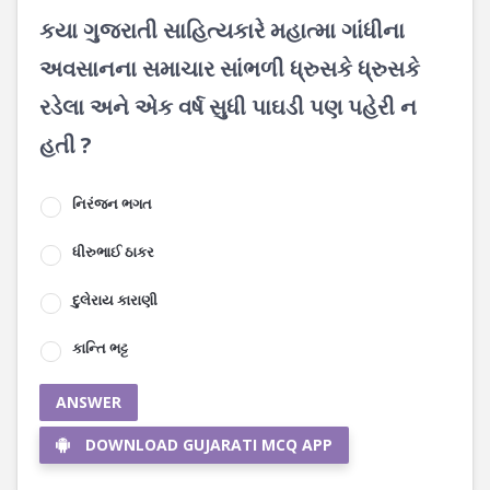
કયા ગુજરાતી સાહિત્યકારે મહાત્મા ગાંધીના
અવસાનના સમાચાર સાંભળી ધ્રુસકે ધ્રુસકે
રડેલા અને એક વર્ષ સુધી પાઘડી પણ પહેરી ન
હતી ?
નિરંજન ભગત
ધીરુભાઈ ઠાકર
દુલેરાય કારાણી
કાન્તિ ભટ્ટ
ANSWER
DOWNLOAD GUJARATI MCQ APP