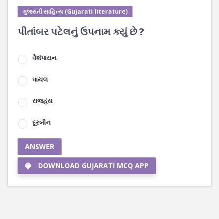
ગુજરાતી સાહિત્ય (Gujarati literature)
પીતાંબર પટેલનું ઉપનામ ક્યું છે ?
વૈશંપાયન
ઘાયલ
રાજહંસ
દૂરબીન
ANSWER
DOWNLOAD GUJARATI MCQ APP