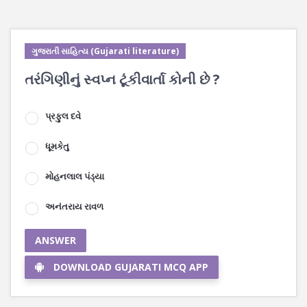
ગુજરાતી સાહિત્ય (Gujarati literature)
તરંગિણીનું સ્વપ્ન ટૂંકીવાર્તા કોની છે ?
પ્રફુલ દવે
ધૂમકેતુ
મોહનલાલ પંડ્યા
અનંતરાય રાવળ
ANSWER
DOWNLOAD GUJARATI MCQ APP