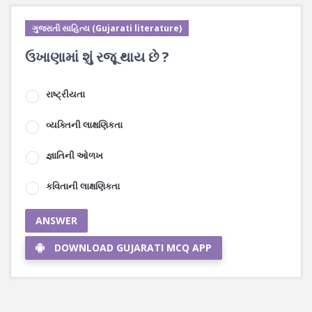
ગુજરાતી સાહિત્ય (Gujarati literature)
ઉખાણામાં શું રજૂ થાય છે ?
રાષ્ટ્રીયતા
વ્યક્તિની લાક્ષણિકતા
જ્ઞાતિની ઓળખ
કવિતાની લાક્ષણિકતા
ANSWER
DOWNLOAD GUJARATI MCQ APP