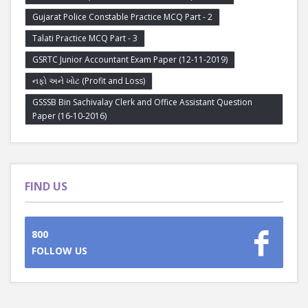
Gujarat Police Constable Practice MCQ Part - 2
Talati Practice MCQ Part - 3
GSRTC Junior Accountant Exam Paper (12-11-2019)
નફો અને ખોટ (Profit and Loss)
GSSSB Bin Sachivalay Clerk and Office Assistant Question
Paper (16-10-2016)
FIND US
800
FOLLOW US