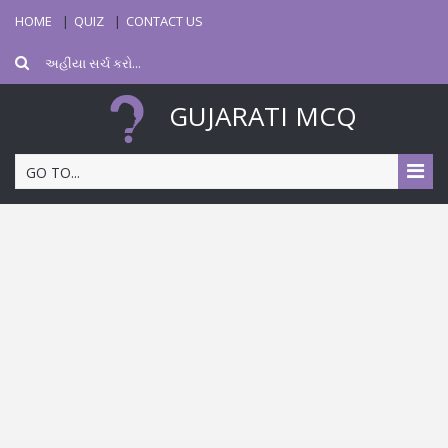
HOME
QUIZ
CONTACT US
GUJARATI MCQ
GO TO...