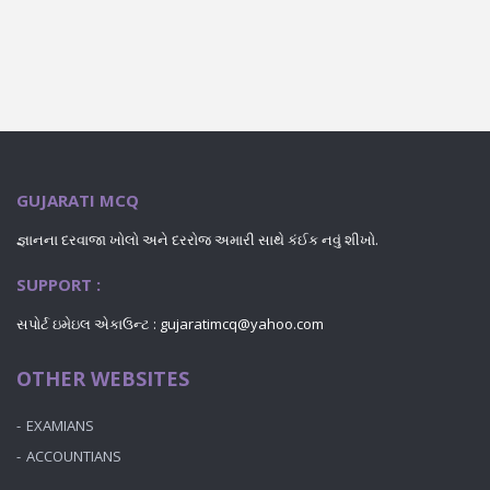
GUJARATI MCQ
જ્ઞાનના દરવાજા ખોલો અને દરરોજ અમારી સાથે કંઈક નવું શીખો.
SUPPORT :
સપોર્ટ ઇમેઇલ એકાઉન્ટ : gujaratimcq@yahoo.com
OTHER WEBSITES
EXAMIANS
ACCOUNTIANS