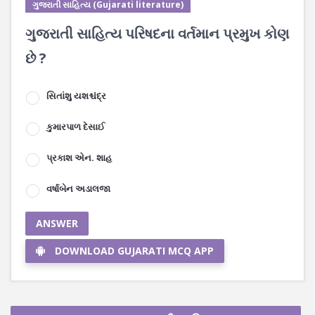
ગુજરાતી સાહિત્ય (Gujarati literature)
ગુજરાતી સાહિત્ય પરિષદના વર્તમાન પ્રમુખ કોણ
છે ?
સિતાંશુ યશશ્ચંદ્ર
કુમારપાળ દેસાઈ
પ્રકાશ એન. શાહ
વર્ષાબેન અડાલજા
ANSWER
DOWNLOAD GUJARATI MCQ APP