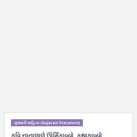
ગુજરાતી સાહિત્ય (Gujarati literature)
કવિ નાનાલાલે ઊર્મિકાવ્યો, કથાકાવ્યો,