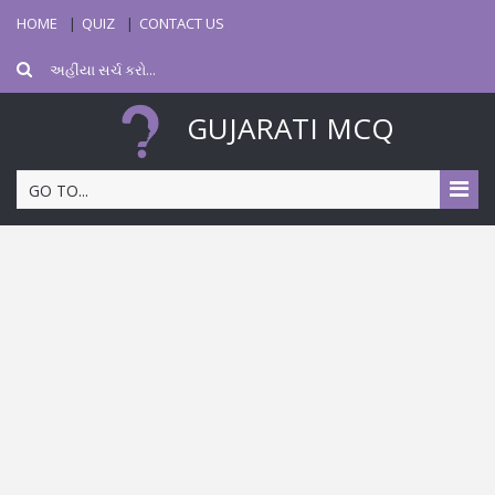
HOME
QUIZ
CONTACT US
GUJARATI MCQ
GO TO...