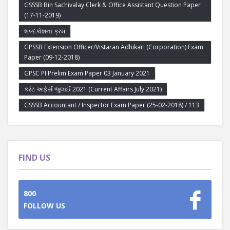
GSSSB Bin Sachivalay Clerk & Office Assistant Question Paper
(17-11-2019)
શબ્દકોશના ક્રમ
GPSSB Extension Officer/Vistaran Adhikari (Corporation) Exam
Paper (09-12-2018)
GPSC PI Prelim Exam Paper 03 January 2021
કરંટ અફેર્સ જુલાઈ 2021 (Current Affairs July 2021)
GSSSB Accountant / Inspector Exam Paper (25-02-2018) / 113
FIND US
800
FOLLOW US