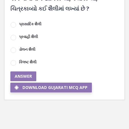
ચિત્રકાવ્યો કઈ શૈલીમાં લખ્યાં છે ?
પ્રાસાદિક શૈલી
પ્રવાહી શૈલી
ડોલન શૈલી
કિલષ્ટ શૈલી
ANSWER
DOWNLOAD GUJARATI MCQ APP