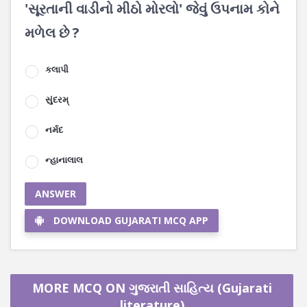
'સૂરતાની વાડીનો મીઠો મોરલો' જેવું ઉપનામ કોને
મળેલ છે ?
કલાપી
સુંદરમ્
નર્મદ
ન્હાનાલાલ
ANSWER
DOWNLOAD GUJARATI MCQ APP
MORE MCQ ON ગુજરાતી સાહિત્ય (Gujarati
literature)