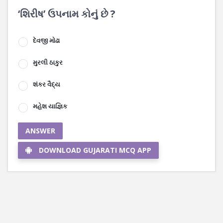
‘શિરીષ’ ઉપનામ કોનું છે ?
દેવજી મોઢા
મુરલી ઠાકુર
શંકર વૈદ્ય
મહેશ યાજ્ઞિક
ANSWER
DOWNLOAD GUJARATI MCQ APP