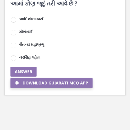
આમાં કોણ જૂદું તરી આવે છે ?
આદિ શંકરાચાર્ય
મીરાંબાઈ
ચૈતન્ય મહાપ્રભુ
નરસિંહ મહેતા
ANSWER
DOWNLOAD GUJARATI MCQ APP