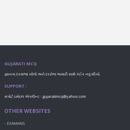
GUJARATI MCQ
જ્ઞાનના દરવાજા ખોલો અને દરરોજ અમારી સાથે કંઈક નવું શીખો.
SUPPORT :
સપોર્ટ ઇમેઇલ એકાઉન્ટ : gujaratimcq@yahoo.com
OTHER WEBSITES
EXAMIANS