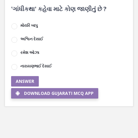
'ગાંધીકથા' કહેવા માટે કોણ જાણીતું છે ?
મોરારિ બાપુ
અશ્વિન દેસાઈ
રમેશ ઓઝા
નારાયણભાઈ દેસાઈ
ANSWER
DOWNLOAD GUJARATI MCQ APP