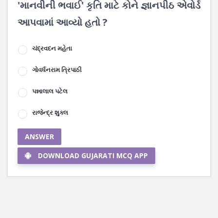
'માનવીની ભવાઈ' કૃતિ માટે કોને જ્ઞાનપીઠ એવોર્ડ
આપવામાં આવ્યો હતો ?
ચંદ્રવદન મહેતા
ગોવર્ધનરામ ત્રિપાઠી
પન્નાલાલ પટેલ
રાજેન્દ્ર શુક્લ
ANSWER
DOWNLOAD GUJARATI MCQ APP