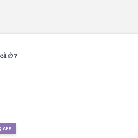
યો છે ?
Q APP