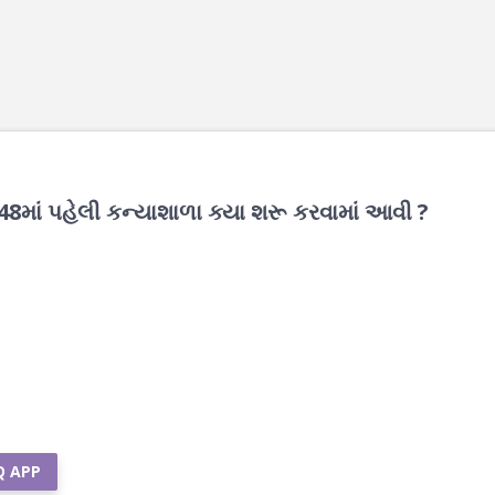
848માં પહેલી કન્યાશાળા ક્યા શરૂ કરવામાં આવી ?
Q APP