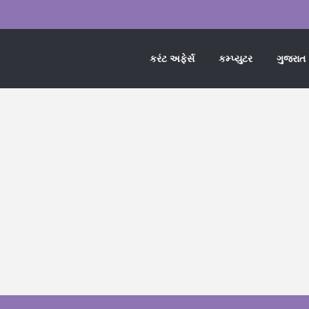
કરંટ અફેર્સ
કમ્પ્યુટર
ગુજરાત