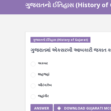
ગુજરાતનો ઈતિહાસ (History of
ગુજરાતનો ઈતિહાસ (History of Gujarat)
ગુજરાતમાં એકસરખી આબકારી જકાત કયા
અકબર
શાહજહાં
ઔરંગઝેબ
જહાંગીર
ANSWER
DOWNLOAD GUJARATI MC