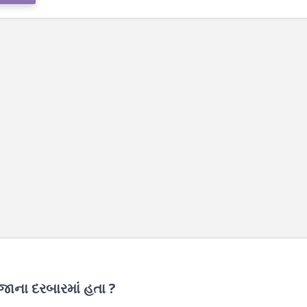
ાજાના દરબારમાં હતા ?