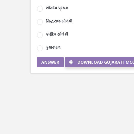
ભીમદેવ પ્રથમ
સિદ્ધરાજ સોલંકી
કર્ણદેવ સોલંકી
કુમારપાળ
ANSWER
DOWNLOAD GUJARATI MC