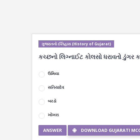
ગુજરાતનો ઈતિહાસ (History of Gujarat)
કચ્છનો લિગ્નાઈટ કોલસો ધરાવતો ડુંગર ક
ઉમિયા
સતિયાદેવ
બરડો
ખોખરા
ANSWER
DOWNLOAD GUJARATI MC