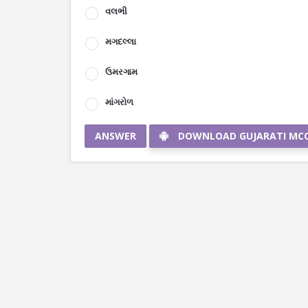
વલભી
મગદલ્લા
ઉમરગામ
માંગરોળ
ANSWER
DOWNLOAD GUJARATI MC