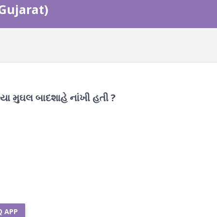
 Gujarat)
 મુઘલ બાદશાહે નાંખી હતી ?
Q APP