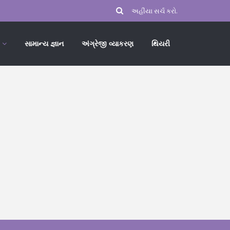
સામાન્ય જ્ઞાન
અંગ્રેજી વ્યાકરણ
થિયરી