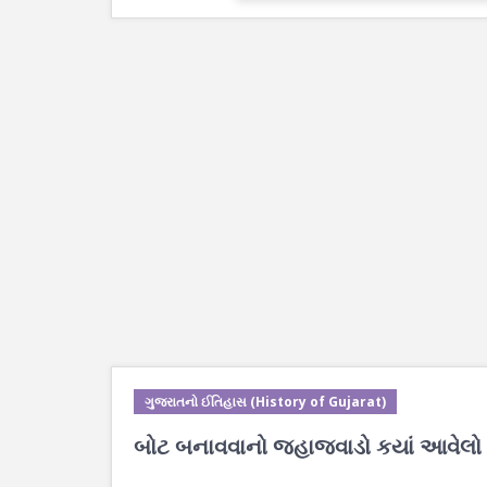
ગુજરાતનો ઈતિહાસ (History of Gujarat)
બોટ બનાવવાનો જહાજવાડો કયાં આવેલો 