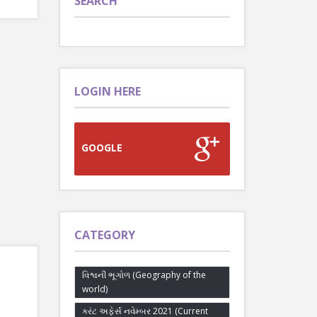
SEARCH
LOGIN HERE
GOOGLE
CATEGORY
વિશ્વની ભૂગોળ (Geography of the
world)
કરંટ અફેર્સ નવેમ્બર 2021 (Current