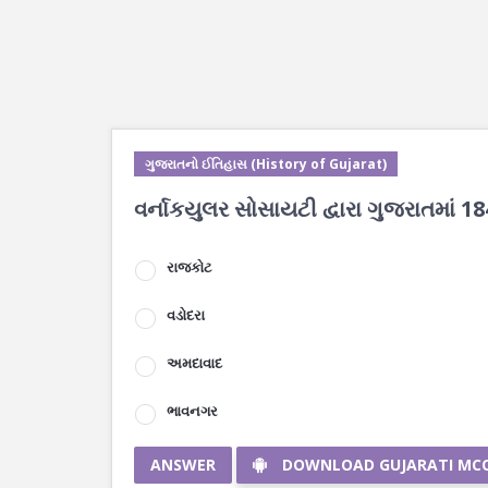
ગુજરાતનો ઈતિહાસ (History of Gujarat)
વર્નાકયુલર સોસાયટી દ્વારા ગુજરાતમાં 1
રાજકોટ
વડોદરા
અમદાવાદ
ભાવનગર
ANSWER
DOWNLOAD GUJARATI MC