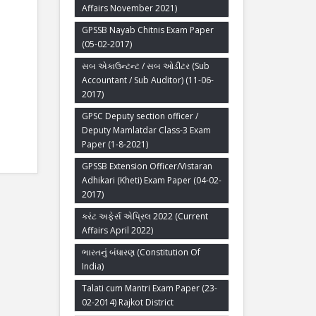
Affairs November 2021)
GPSSB Nayab Chitnis Exam Paper
(05-02-2017)
સબ એકાઉન્ટન્ટ / સબ ઓડીટર (Sub
Accountant / Sub Auditor) (11-06-
2017)
GPSC Deputy section officer /
Deputy Mamlatdar Class-3 Exam
Paper (1-8-2021)
GPSSB Extension Officer/Vistaran
Adhikari (Kheti) Exam Paper (04-02-
2017)
કરંટ અફેર્સ એપ્રિલ 2022 (Current
Affairs April 2022)
ભારતનું બંધારણ (Constitution Of
India)
Talati cum Mantri Exam Paper (23-
02-2014) Rajkot District