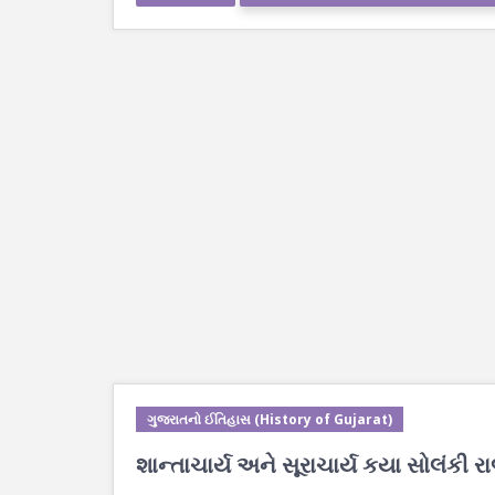
ગુજરાતનો ઈતિહાસ (History of Gujarat)
શાન્તાચાર્ય અને સૂરાચાર્ય કયા સોલંકી ર