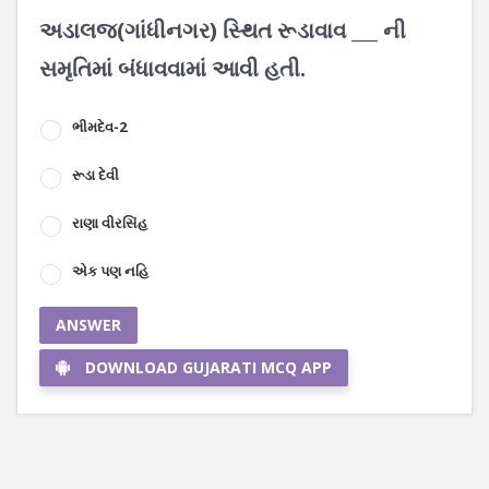
અડાલજ(ગાંધીનગર) સ્થિત રૂડાવાવ ___ ની
સમૃતિમાં બંધાવવામાં આવી હતી.
ભીમદેવ-2
રૂડા દેવી
રાણા વીરસિંહ
એક પણ નહિ
ANSWER
DOWNLOAD GUJARATI MCQ APP