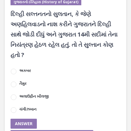
ગુજરાતનો ઈતિહાસ (History of Gujarat)
દિલ્હી સલ્તનતનો સુલતાન, કે જેણે
અણહિલવાડનો નાશ કરીને ગુજરાતને દિલ્હી
સાથે જોડી દીધું અને ગુજરાત 14મી સદીમાં તેના
નિયંત્રણ હેઠળ રહેલ હતું. તો તે સુલ્તાન કોણ
હતો ?
અકબર
તૈમુર
અલાઉદ્દીન ખીલજી
ચંગીઝખાન
ANSWER