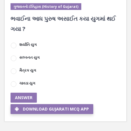
ગુજરાતનો ઈતિહાસ (History of Gujarat)
ભવાઈના આધ પુરુષ અસાઈત કયા યુગમાં થઈ
ગયા ?
શર્યાતિ યુગ
સલ્તનત યુગ
મૈત્રક યુગ
ચાવડા યુગ
ANSWER
DOWNLOAD GUJARATI MCQ APP