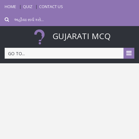
HOME
QUIZ
CONTACT US
GUJARATI MCQ
GO TO...