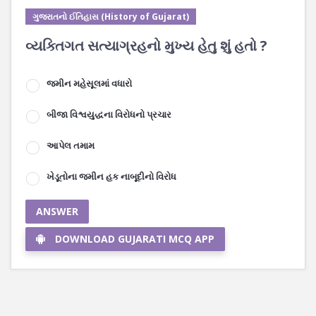
ગુજરાતનો ઈતિહાસ (History of Gujarat)
વ્યક્તિગત સત્યાગ્રહનો મુખ્ય હેતુ શું હતો ?
જમીન મહેસૂલમાં વધારો
બીજા વિશ્વયુદ્ધના વિરોધનો પ્રચાર
આપેલ તમામ
ખેડૂતોના જમીન હક નાબૂદીનો વિરોધ
ANSWER
DOWNLOAD GUJARATI MCQ APP