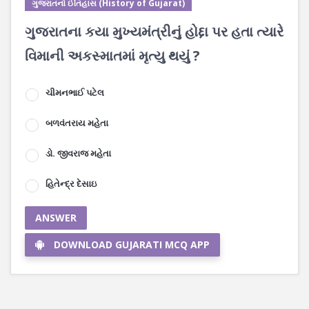
ગુજરાતનો ઈતિહાસ (History of Gujarat)
ગુજરાતના કયા મુખ્યમંત્રીનું હોદ્દા પર હતા ત્યારે
વિમાની અકસ્માતમાં મૃત્યુ થયું ?
ચીમનભાઈ પટેલ
બળવંતરાય મહેતા
ડો. જીવરાજ મહેતા
હિતેન્દ્ર દેસાઇ
ANSWER
DOWNLOAD GUJARATI MCQ APP