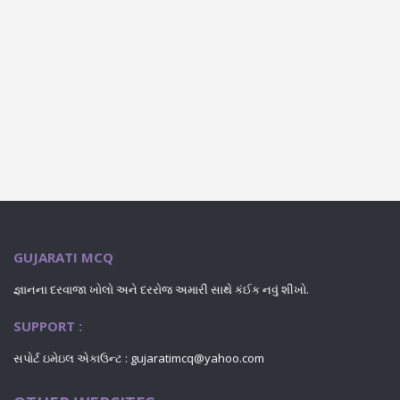
GUJARATI MCQ
જ્ઞાનના દરવાજા ખોલો અને દરરોજ અમારી સાથે કંઈક નવું શીખો.
SUPPORT :
સપોર્ટ ઇમેઇલ એકાઉન્ટ : gujaratimcq@yahoo.com