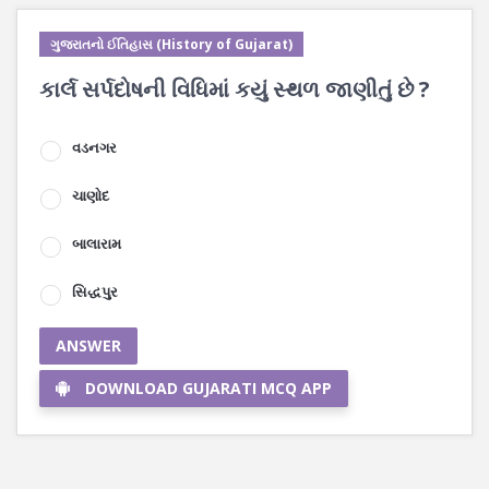
ગુજરાતનો ઈતિહાસ (History of Gujarat)
કાર્લ સર્પદોષની વિધિમાં કયું સ્થળ જાણીતું છે ?
વડનગર
ચાણોદ
બાલારામ
સિદ્ધપુર
ANSWER
DOWNLOAD GUJARATI MCQ APP