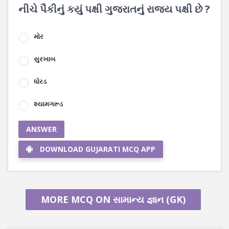
નીચે પૈકીનું કયું પક્ષી ગુજરાતનું રાજ્ય પક્ષી છે ?
મોર
સુરખાબ
ધોરડ
શ્યામગરૂડ
ANSWER
DOWNLOAD GUJARATI MCQ APP
MORE MCQ ON સામાન્ય જ્ઞાન (GK)