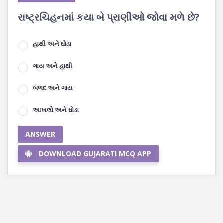
રાષ્ટ્રચિહનમાં કયા બે પ્રાણીઓ જોવા મળે છે?
હાથી અને ઘોડા
ગાય અને હાથી
બળદ અને ગાય
આખલો અને ઘોડા
ANSWER
DOWNLOAD GUJARATI MCQ APP