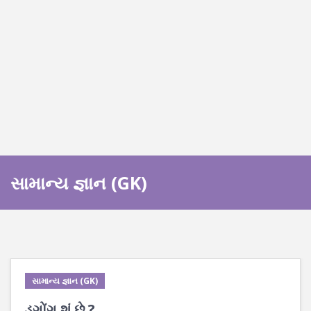
સામાન્ય જ્ઞાન (GK)
સામાન્ય જ્ઞાન (GK)
ડુગોંગ શું છે ?