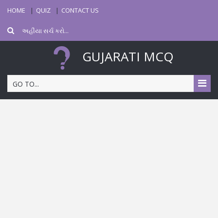
HOME
QUIZ
CONTACT US
GUJARATI MCQ
GO TO...