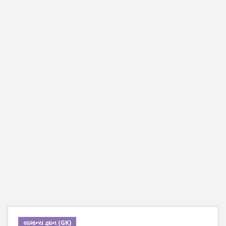
સામાન્ય જ્ઞાન (GK)