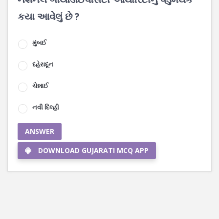
કયા આવેલું છે ?
મુંબઈ
દહેરાદૂન
ચેન્નાઈ
નવી દિલ્હી
ANSWER
DOWNLOAD GUJARATI MCQ APP