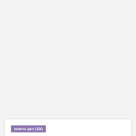
સામાન્ય જ્ઞાન (GK)