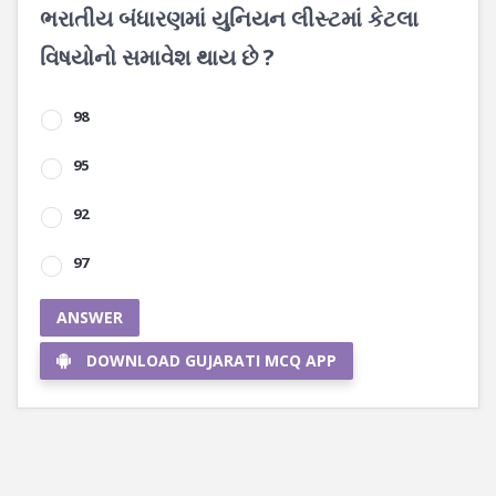
ભરાતીય બંધારણમાં યુનિયન લીસ્ટમાં કેટલા
વિષયોનો સમાવેશ થાય છે ?
98
95
92
97
ANSWER
DOWNLOAD GUJARATI MCQ APP