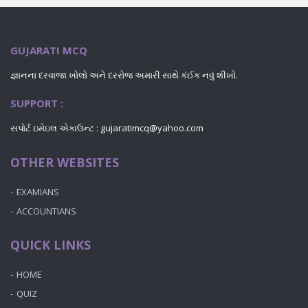
GUJARATI MCQ
જ્ઞાનના દરવાજા ખોલો અને દરરોજ અમારી સાથે કંઈક નવું શીખો.
SUPPORT :
સપોર્ટ ઇમેઇલ એકાઉન્ટ : gujaratimcq@yahoo.com
OTHER WEBSITES
EXAMIANS
ACCOUNTIANS
QUICK LINKS
HOME
QUIZ