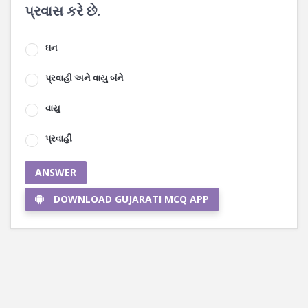
પ્રવાસ કરે છે.
ઘન
પ્રવાહી અને વાયુ બંને
વાયુ
પ્રવાહી
ANSWER
DOWNLOAD GUJARATI MCQ APP