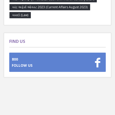
કરંટ અફેર્સ ઓગસ્ટ 2023 (Current Affairs August 2023)
કાયદો (Law)
FIND US
800
FOLLOW US