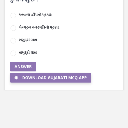
પરવાળા દ્વીપનો પ્રકાર
મેન્ગ્રુવ વનસ્પતિનો પ્રકાર
સમુદ્રી ગાય
સમુદ્રી ઘાસ
ANSWER
DOWNLOAD GUJARATI MCQ APP