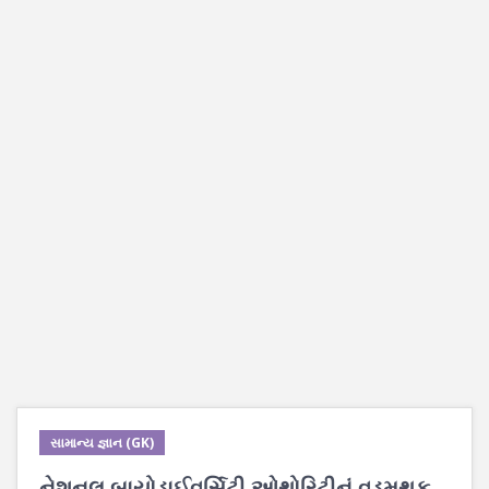
સામાન્ય જ્ઞાન (GK)
નેશનલ બાયોડાઈવર્સિટી ઓથોરિટીનું વડુમથક