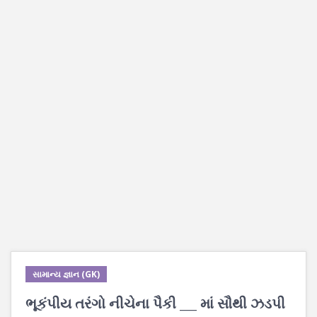
સામાન્ય જ્ઞાન (GK)
ભૂકંપીય તરંગો નીચેના પૈકી ___ માં સૌથી ઝડપી