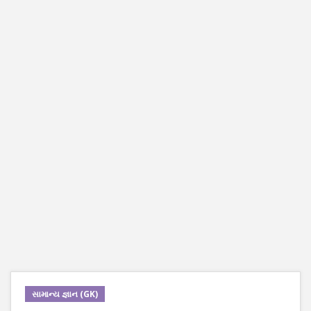
સામાન્ય જ્ઞાન (GK)