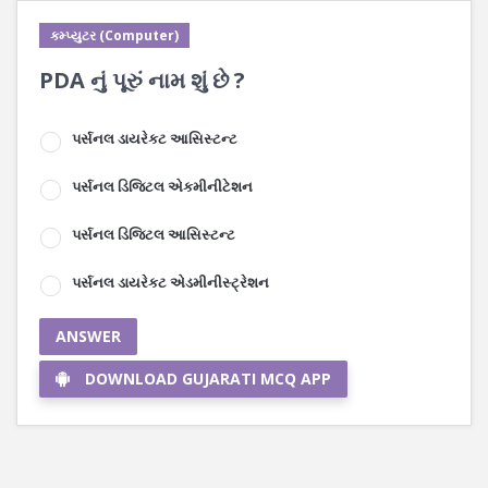
કમ્પ્યુટર (Computer)
PDA નું પૂરું નામ શું છે ?
પર્સનલ ડાયરેકટ આસિસ્ટન્ટ
પર્સનલ ડિજિટલ એકમીનીટેશન
પર્સનલ ડિજિટલ આસિસ્ટન્ટ
પર્સનલ ડાયરેકટ એડમીનીસ્ટ્રેશન
ANSWER
DOWNLOAD GUJARATI MCQ APP