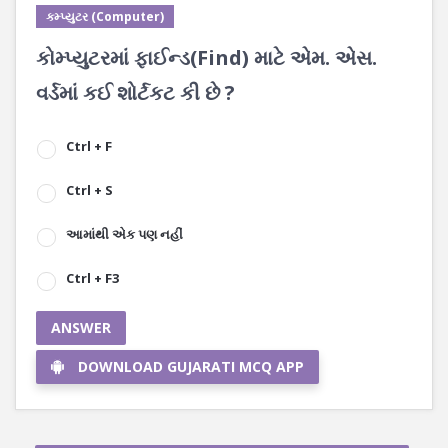
કમ્પ્યુટર (Computer)
કોમ્પ્યુટરમાં ફાઈન્ડ(Find) માટે એમ. એસ.
વર્ડમાં કઈ શોર્ટકટ કી છે ?
Ctrl + F
Ctrl + S
આમાંથી એક પણ નહીં
Ctrl + F3
ANSWER
DOWNLOAD GUJARATI MCQ APP