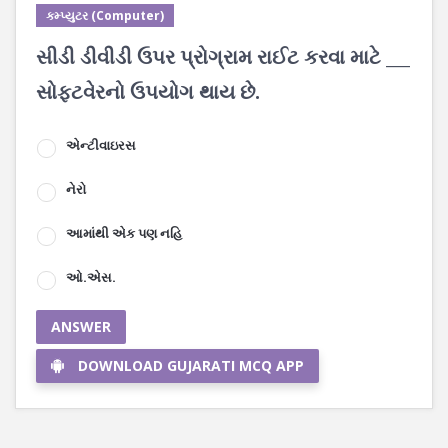
કમ્પ્યુટર (Computer)
સીડી ડીવીડી ઉપર પ્રોગ્રામ રાઈટ કરવા માટે ___
સોફ્ટવેરનો ઉપયોગ થાય છે.
એન્ટીવાઇરસ
નેરો
આમાંથી એક પણ નહિ
ઓ.એસ.
ANSWER
DOWNLOAD GUJARATI MCQ APP