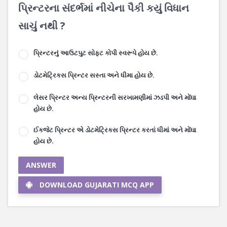
પ્રિન્ટરના સંદર્ભમાં નીચેના પૈકી કયું વિધાન
સાચું નથી ?
પ્રિન્ટરનું આઉટપુટ સોફટ કોપી સ્વરૂપે હોય છે.
ડોટમેટ્રિકસ પ્રિન્ટર સસ્તા અને ધીમા હોય છે.
લેસર પ્રિન્ટર અન્ય પ્રિન્ટરની સરખામણીમાં ઝડપી અને મોંઘા
હોય છે.
ઈકજેટ પ્રિન્ટર એ ડોટમેટ્રિકસ પ્રિન્ટર કરતાં ધીમાં અને મોંઘા
હોય છે.
ANSWER
DOWNLOAD GUJARATI MCQ APP