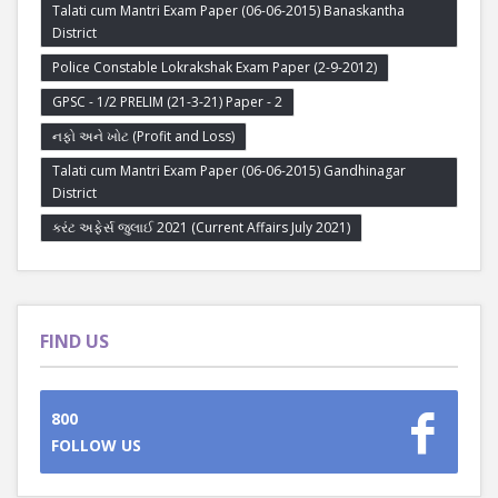
Talati cum Mantri Exam Paper (06-06-2015) Banaskantha
District
Police Constable Lokrakshak Exam Paper (2-9-2012)
GPSC - 1/2 PRELIM (21-3-21) Paper - 2
નફો અને ખોટ (Profit and Loss)
Talati cum Mantri Exam Paper (06-06-2015) Gandhinagar
District
કરંટ અફેર્સ જુલાઈ 2021 (Current Affairs July 2021)
FIND US
800
FOLLOW US