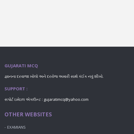
GUJARATI MCQ
જ્ઞાનના દરવાજા ખોલો અને દરરોજ અમારી સાથે કંઈક નવું શીખો.
SUPPORT :
સપોર્ટ ઇમેઇલ એકાઉન્ટ : gujaratimcq@yahoo.com
OTHER WEBSITES
EXAMIANS