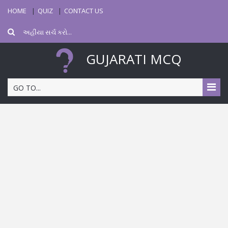
HOME
QUIZ
CONTACT US
GUJARATI MCQ
GO TO...