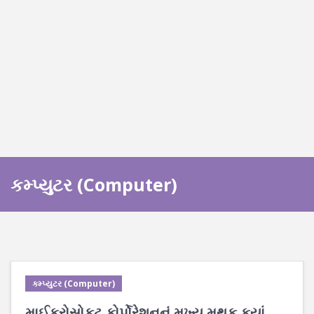
કમ્પ્યુટર (Computer)
કમ્પ્યુટર (Computer)
માઈક્રોસોફ્ટ કોર્પોરેશનનું મુખ્ય મથક કયાં