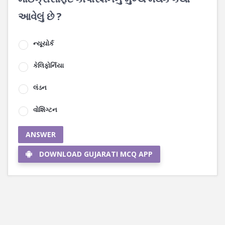
આવેલું છે ?
ન્યૂયોર્ક
કેલિફોર્નિયા
લંડન
વોશિંગ્ટન
ANSWER
DOWNLOAD GUJARATI MCQ APP