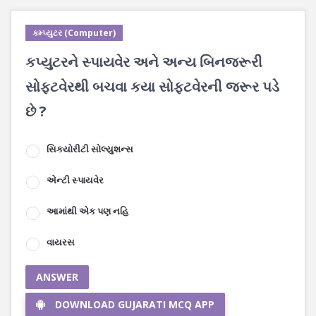
કમ્પ્યુટર (Computer)
કપ્યુટરને સ્પાયવેર અને અન્ય બિનજરૂરી
સોફટવેરથી બચવા કયા સોફટવેરની જરૂર પડે
છે ?
સિકયોરીટી સોલ્યુશન્સ
એન્ટી સ્પાયવેર
આમાંથી એક પણ નહિ
વાયરસ
ANSWER
DOWNLOAD GUJARATI MCQ APP