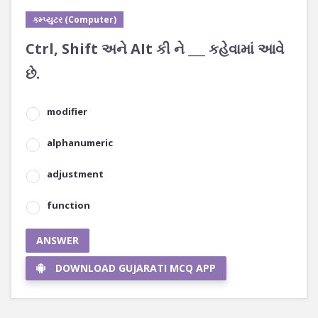
કમ્પ્યુટર (Computer)
Ctrl, Shift અને AIt કી ને ___ કહેવામાં આવે
છે.
modifier
alphanumeric
adjustment
function
ANSWER
DOWNLOAD GUJARATI MCQ APP