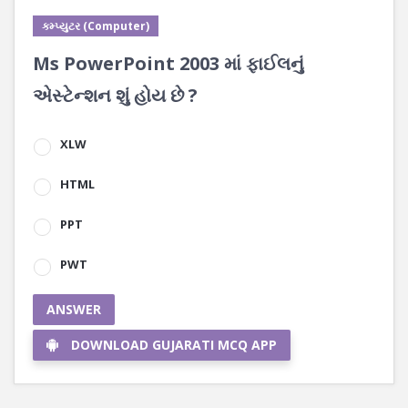
કમ્પ્યુટર (Computer)
Ms PowerPoint 2003 માં ફાઈલનું
એસ્ટેન્શન શું હોય છે ?
XLW
HTML
PPT
PWT
ANSWER
DOWNLOAD GUJARATI MCQ APP