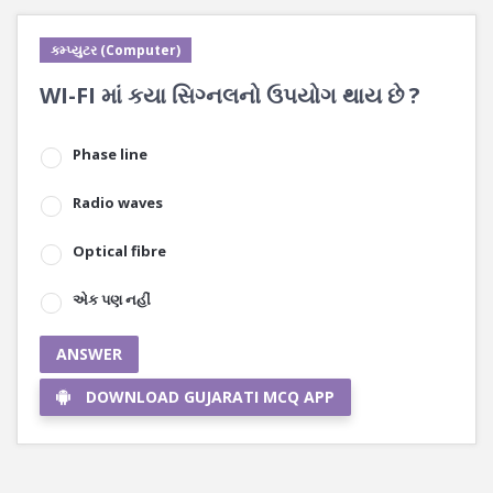
કમ્પ્યુટર (Computer)
WI-FI માં કયા સિગ્નલનો ઉપયોગ થાય છે ?
Phase line
Radio waves
Optical fibre
એક પણ નહીં
ANSWER
DOWNLOAD GUJARATI MCQ APP