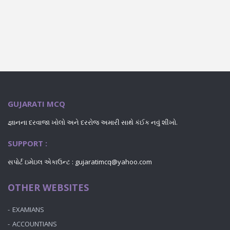
GUJARATI MCQ
જ્ઞાનના દરવાજા ખોલો અને દરરોજ અમારી સાથે કંઈક નવું શીખો.
SUPPORT :
સપોર્ટ ઇમેઇલ એકાઉન્ટ : gujaratimcq@yahoo.com
OTHER WEBSITES
EXAMIANS
ACCOUNTIANS