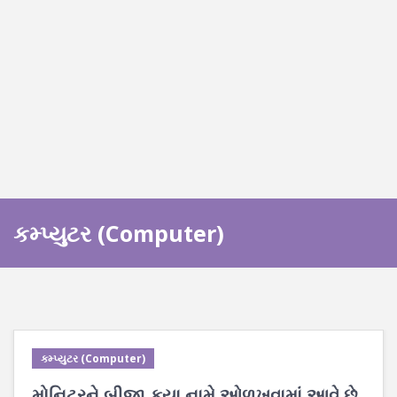
કમ્પ્યુટર (Computer)
કમ્પ્યુટર (Computer)
મોનિટરને બીજા કયા નામે ઓળખવામાં આવે છે