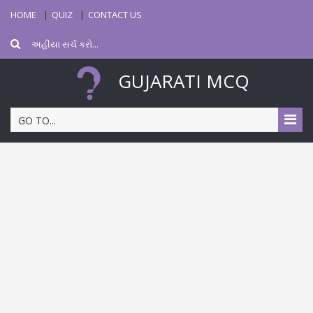
HOME
QUIZ
CONTACT US
GUJARATI MCQ
GO TO...