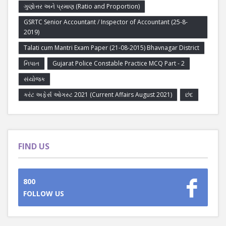
ગુણોત્તર અને પ્રમાણ (Ratio and Proportion)
GSRTC Senior Accountant / Inspector of Accountant (25-8-
2019)
Talati cum Mantri Exam Paper (21-08-2015) Bhavnagar District
નિપાત
Gujarat Police Constable Practice MCQ Part - 2
સંયોજક
કરંટ અફેર્સ ઓગસ્ટ 2021 (Current Affairs August 2021)
છંદ
FIND US
800
FOLLOW US