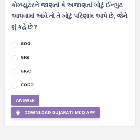
કોમ્પ્યુટરને જાણતાં કે અજાણતાં ખોટું ઈનપુટ
આપવામાં આવે તો તે ખોટું પરિણામ આપે છે, જેને
શું કહે છે ?
GOGI
GIGI
GIGO
GOGO
ANSWER
DOWNLOAD GUJARATI MCQ APP