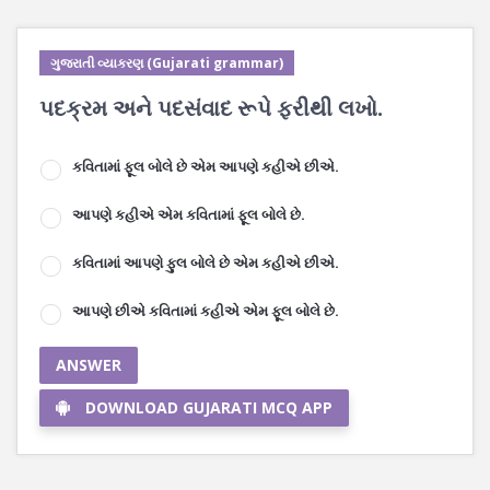
ગુજરાતી વ્યાકરણ (Gujarati grammar)
પદક્રમ અને પદસંવાદ રૂપે ફરીથી લખો.
કવિતામાં ફૂલ બોલે છે એમ આપણે કહીએ છીએ.
આપણે કહીએ એમ કવિતામાં ફૂલ બોલે છે.
કવિતામાં આપણે ફુલ બોલે છે એમ કહીએ છીએ.
આપણે છીએ કવિતામાં કહીએ એમ ફૂલ બોલે છે.
ANSWER
DOWNLOAD GUJARATI MCQ APP