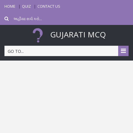
HOME
QUIZ
CONTACT US
GUJARATI MCQ
GO TO...