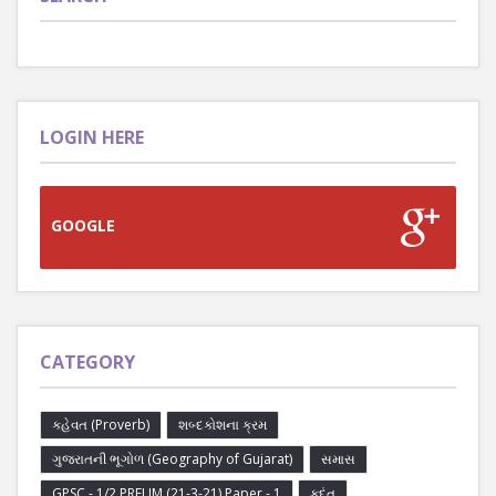
LOGIN HERE
GOOGLE
CATEGORY
કહેવત (Proverb)
શબ્દકોશના ક્રમ
ગુજરાતની ભૂગોળ (Geography of Gujarat)
સમાસ
GPSC - 1/2 PRELIM (21-3-21) Paper - 1
કૃદંત