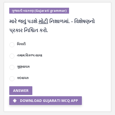
ગુજરાતી વ્યાકરણ (Gujarati grammar)
મારે જવું પડશે
મોટી
નિશાળમાં. - વિશેષણનો
પ્રકાર નિશ્ચિત કરો.
વિકારી
તમામ વિકલ્પ સાચા
ગુણવાચક
કદવાચક
ANSWER
DOWNLOAD GUJARATI MCQ APP