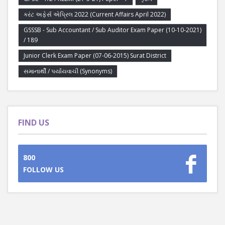
કરંટ અફેર્સ એપ્રિલ 2022 (Current Affairs April 2022)
GSSSB - Sub Accountant / Sub Auditor Exam Paper (10-10-2021)
/ 189
Junior Clerk Exam Paper (07-06-2015) Surat District
સમાનાર્થી / પર્યાયવાચી (Synonyms)
FIND US
800
FOLLOW US