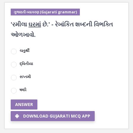
ગુજરાતી વ્યાકરણ (Gujarati grammar)
'રમીલા
ઘરમાં
છે.' - રેખાંકિત શબ્દની વિભક્તિ
ઓળખાવો.
ચતુર્થી
દ્વિતીયા
સપ્તમી
ષષ્ઠી
ANSWER
DOWNLOAD GUJARATI MCQ APP