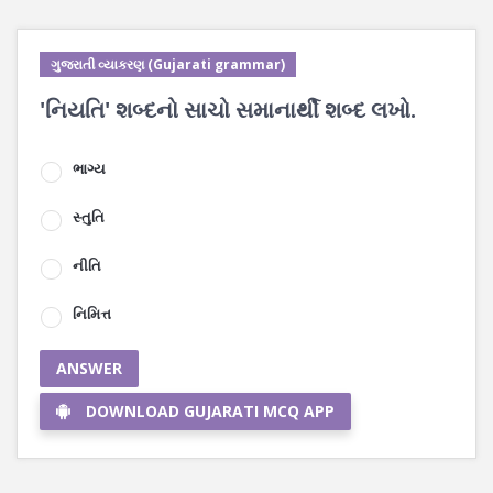
ગુજરાતી વ્યાકરણ (Gujarati grammar)
'નિયતિ' શબ્દનો સાચો સમાનાર્થી શબ્દ લખો.
ભાગ્ય
સ્તુતિ
નીતિ
નિમિત્ત
ANSWER
DOWNLOAD GUJARATI MCQ APP