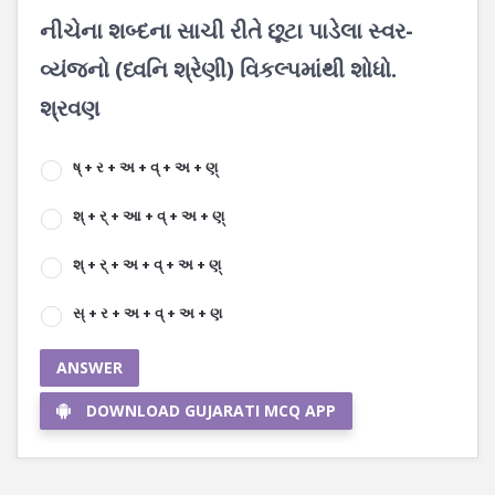
નીચેના શબ્દના સાચી રીતે છૂટા પાડેલા સ્વર-
વ્યંજનો (ધ્વનિ શ્રેણી) વિકલ્પમાંથી શોધો.
શ્રવણ
ષ્ + ર + અ + વ્ + અ + ણ્
શ્ + ર્ + આ + વ્ + અ + ણ્
શ્ + ર્ + અ + વ્ + અ + ણ્
સ્ + ર + અ + વ્ + અ + ણ
ANSWER
DOWNLOAD GUJARATI MCQ APP