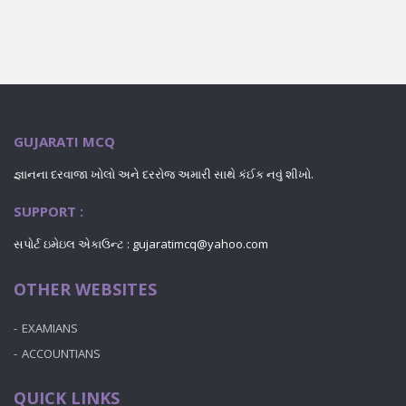
GUJARATI MCQ
જ્ઞાનના દરવાજા ખોલો અને દરરોજ અમારી સાથે કંઈક નવું શીખો.
SUPPORT :
સપોર્ટ ઇમેઇલ એકાઉન્ટ : gujaratimcq@yahoo.com
OTHER WEBSITES
EXAMIANS
ACCOUNTIANS
QUICK LINKS