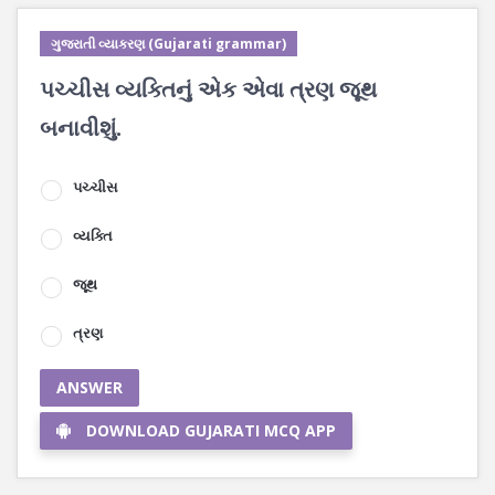
ગુજરાતી વ્યાકરણ (Gujarati grammar)
પચ્ચીસ વ્યક્તિનું એક એવા ત્રણ જૂથ
બનાવીશું.
પચ્ચીસ
વ્યક્તિ
જૂથ
ત્રણ
ANSWER
DOWNLOAD GUJARATI MCQ APP