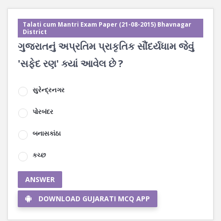
Talati cum Mantri Exam Paper (21-08-2015) Bhavnagar
District
ગુજરાતનું અપ્રતિમ પ્રાકૃતિક સૌંદર્યધામ જેવું
'સફેદ રણ' ક્યાં આવેલ છે ?
સુરેન્દ્રનગર
પોરબંદર
બનાસકાંઠા
કચ્છ
ANSWER
DOWNLOAD GUJARATI MCQ APP