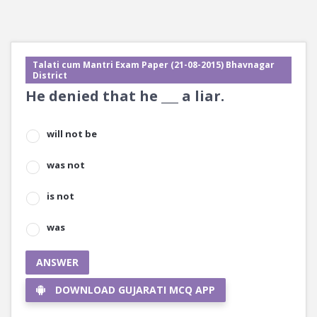
Talati cum Mantri Exam Paper (21-08-2015) Bhavnagar
District
He denied that he ___ a liar.
will not be
was not
is not
was
ANSWER
DOWNLOAD GUJARATI MCQ APP