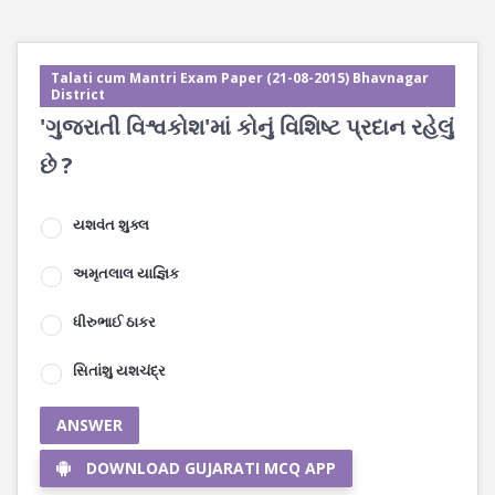
Talati cum Mantri Exam Paper (21-08-2015) Bhavnagar
District
'ગુજરાતી વિશ્વકોશ'માં કોનું વિશિષ્ટ પ્રદાન રહેલું
છે ?
યશવંત શુક્લ
અમૃતલાલ યાજ્ઞિક
ધીરુભાઈ ઠાકર
સિતાંશુ યશચંદ્ર
ANSWER
DOWNLOAD GUJARATI MCQ APP