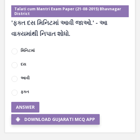
Talati cum Mantri Exam Paper (21-08-2015) Bhavnagar
District
'ફક્ત દસ મિનિટમાં આવી જાઓ.' - આ
વાક્યમાંથી નિપાત શોધો.
મિનિટમાં
દસ
આવી
ફકત
ANSWER
DOWNLOAD GUJARATI MCQ APP