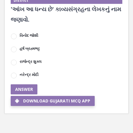
District
'આંખ આ ધન્ય છે' કાવ્યસંગ્રહના લેખકનું નામ
જણાવો.
વિનોદ જોશી
હર્ષ બ્રહ્મભટ્ટ
રાજેન્દ્ર શુક્લ
નરેન્દ્ર મોદી
ANSWER
DOWNLOAD GUJARATI MCQ APP