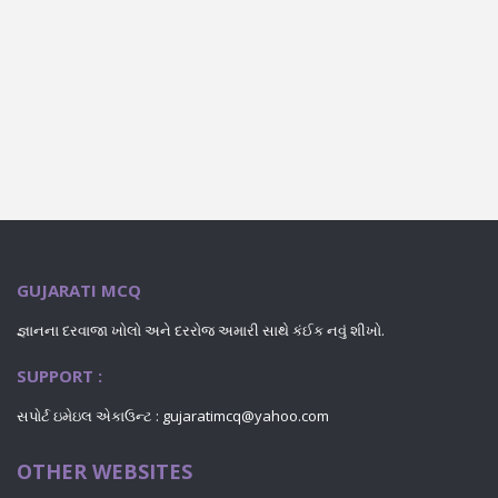
GUJARATI MCQ
જ્ઞાનના દરવાજા ખોલો અને દરરોજ અમારી સાથે કંઈક નવું શીખો.
SUPPORT :
સપોર્ટ ઇમેઇલ એકાઉન્ટ : gujaratimcq@yahoo.com
OTHER WEBSITES