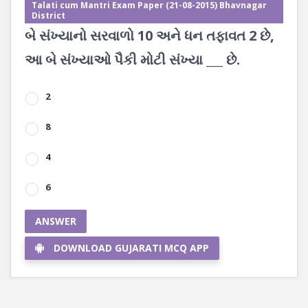
Talati cum Mantri Exam Paper (21-08-2015) Bhavnagar
District
બે સંખ્યાનો સરવાળો 10 અને ધન તફાવત 2 છે,
આ બે સંખ્યાઓ પૈકી મોટી સંખ્યા ___ છે.
2
8
4
6
ANSWER
DOWNLOAD GUJARATI MCQ APP