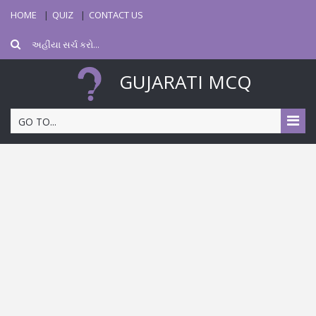
HOME
QUIZ
CONTACT US
GUJARATI MCQ
GO TO...