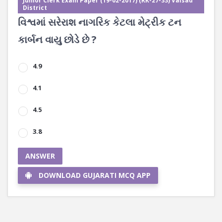
Junior Clerk Exam Paper (19-02-2017) (RK-27-33) Valsad
District
વિશ્વમાં સરેરાશ નાગરિક કેટલા મેટ્રીક ટન
કાર્બન વાયુ છોડે છે ?
4.9
4.1
4.5
3.8
ANSWER
DOWNLOAD GUJARATI MCQ APP