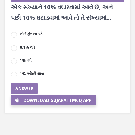
એક સંખ્યાને 10% વધારવામાં આવે છે, અને
પછી 10% ઘટાડવામાં આવે તો તે સંખ્યામાં...
કોઈ ફેર ના પડે
0.1% વધે
1% વધે
1% ઓછી થાય
ANSWER
DOWNLOAD GUJARATI MCQ APP