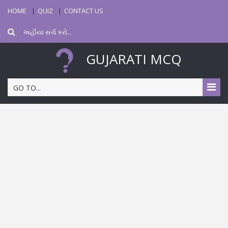
HOME
QUIZ
CONTACT US
GUJARATI MCQ
GO TO...