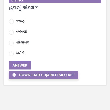
District
હટાણું-એટલે ?
વસાણું
વગોવણી
સંધ્યાકાળ
ખરીદી
ANSWER
DOWNLOAD GUJARATI MCQ APP