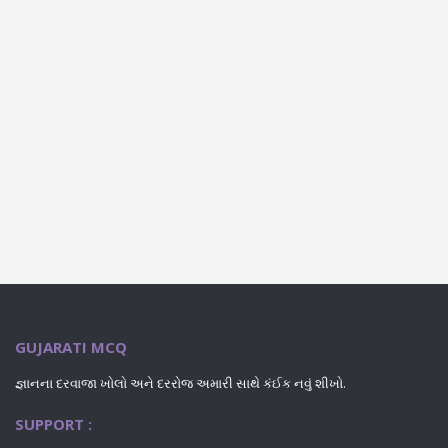
GUJARATI MCQ
જ્ઞાનના દરવાજા ખોલો અને દરરોજ અમારી સાથે કંઈક નવું શીખો.
SUPPORT :