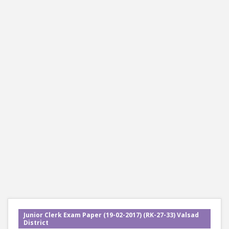
Junior Clerk Exam Paper (19-02-2017) (RK-27-33) Valsad
District