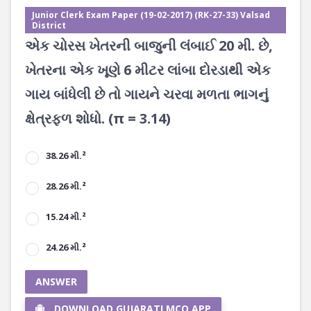
Junior Clerk Exam Paper (19-02-2017) (RK-27-33) Valsad
District
એક ચોરસ ખેતરની બાજુની લંબાઈ 20 મી. છે,
ખેતરના એક ખૂણે 6 મીટર લાંબા દોરડાથી એક
ગાય બાંધેલી છે તો ગાયને ચરવા મળતા ભાગનું
ક્ષેત્રફળ શોધો. (π = 3.14)
38.26 મી.²
28.26 મી.²
15.24 મી.²
24.26 મી.²
ANSWER
DOWNLOAD GUJARATI MCQ APP