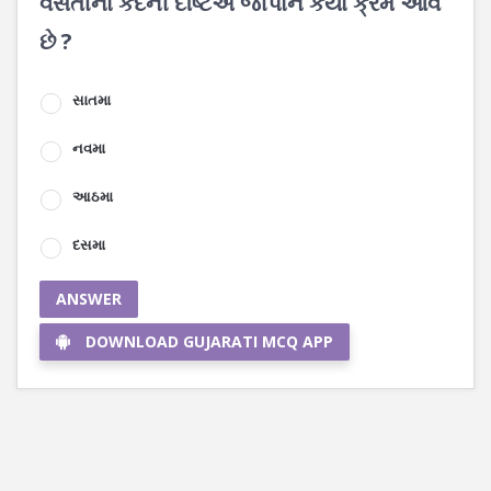
વસતીના કદની દષ્ટિએ જાપાન કયા ક્રમે આવે
છે ?
સાતમા
નવમા
આઠમા
દસમા
ANSWER
DOWNLOAD GUJARATI MCQ APP