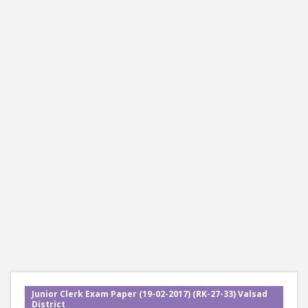
Junior Clerk Exam Paper (19-02-2017) (RK-27-33) Valsad
District