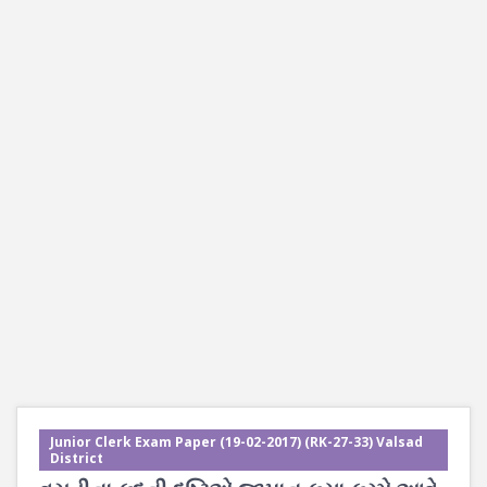
Junior Clerk Exam Paper (19-02-2017) (RK-27-33) Valsad
District