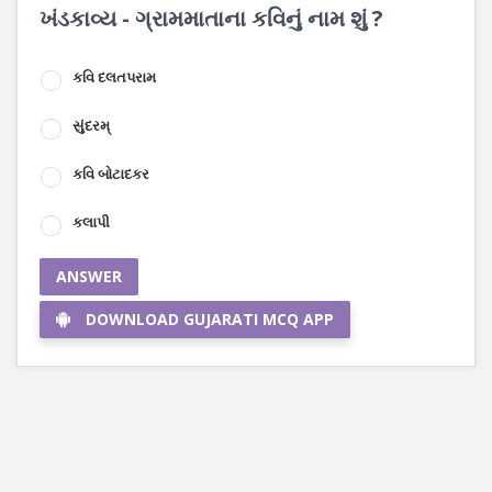
ખંડકાવ્ય - ગ્રામમાતાના કવિનું નામ શું ?
કવિ દલતપરામ
સુંદરમ્‌
કવિ બોટાદકર
કલાપી
ANSWER
DOWNLOAD GUJARATI MCQ APP