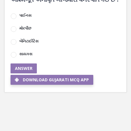
પાઈનસ
મોરપીંછ
બેનિટાઈટિસ
સાયકસ
ANSWER
DOWNLOAD GUJARATI MCQ APP