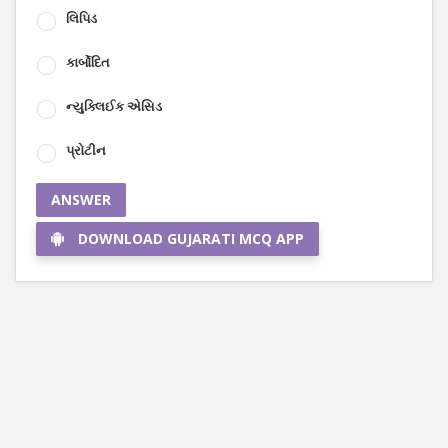
લિપિડ
કાર્બોદિત
ન્યુક્લિઈક એસિડ
પ્રોટીન
ANSWER
DOWNLOAD GUJARATI MCQ APP