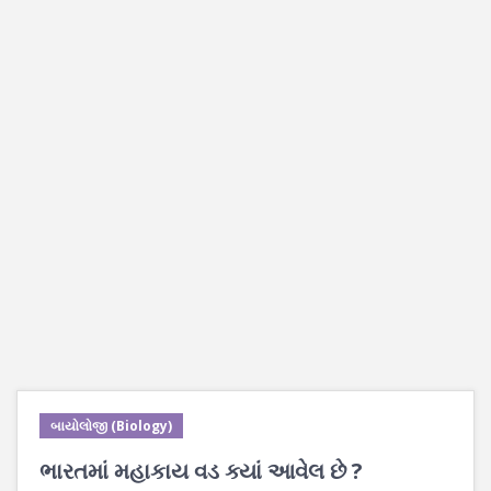
બાયોલોજી (Biology)
ભારતમાં મહાકાય વડ ક્યાં આવેલ છે ?