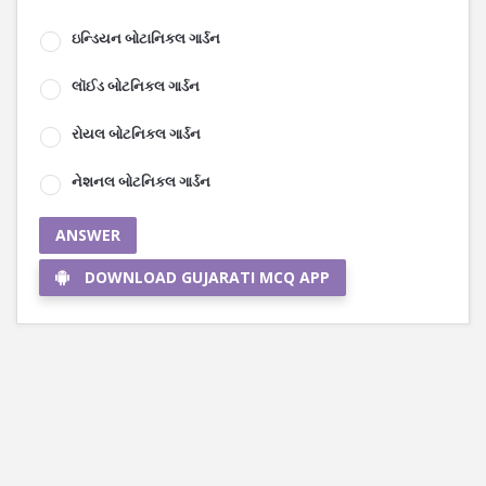
ઇન્ડિયન બોટાનિકલ ગાર્ડન
લૉઈડ બોટનિકલ ગાર્ડન
રોયલ બોટનિકલ ગાર્ડન
નેશનલ બોટનિકલ ગાર્ડન
ANSWER
DOWNLOAD GUJARATI MCQ APP