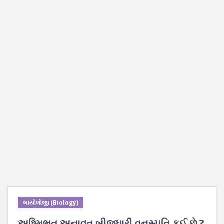
બાયોલોજી (Biology)
અશ્મિભૂત અનાવૃત બીજધારી વનસ્પતિ કઈ છે ?