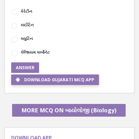
કેરેટીન
કાઈટિન
ક્યુટિન
કેલ્શિયમ કાર્બોનેટ
ANSWER
DOWNLOAD GUJARATI MCQ APP
MORE MCQ ON બાયોલોજી (Biology)
DOWNLOAD APP