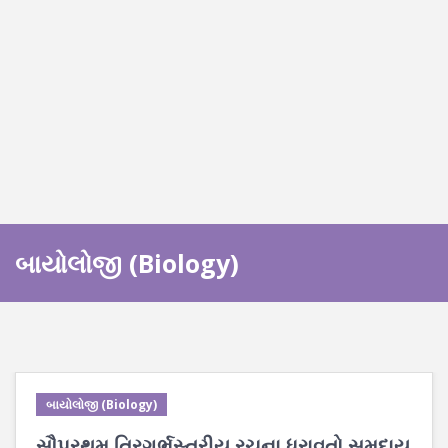
બાયોલોજી (Biology)
બાયોલોજી (Biology)
સૌપ્રથમ ત્રિગર્ભસ્તરીય રચના ધરાવતો સમુદાય