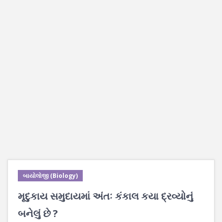
બાયોલોજી (Biology)
મૃદુકાય સમુદાયમાં અંતઃ કંકાલ કયા દ્રવ્યોનું
બનેલું છે ?