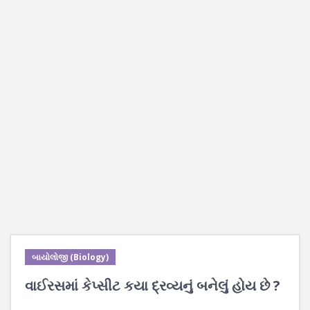
બાયોલોજી (Biology)
વાઈરસમાં કેપ્સીટ કયા દ્રવ્યનું બનેલું હોય છે ?