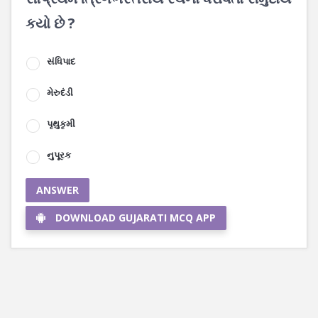
કયો છે ?
સંધિપાદ
મેરુદંડી
પૃથુકૃમી
નુપૂરક
ANSWER
DOWNLOAD GUJARATI MCQ APP