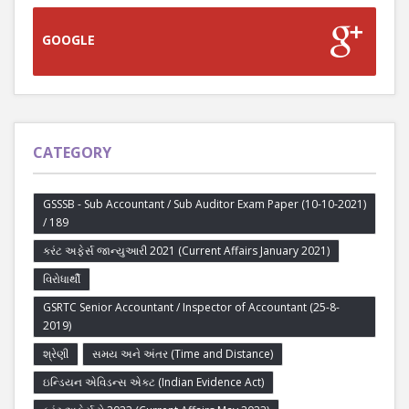
GOOGLE
CATEGORY
GSSSB - Sub Accountant / Sub Auditor Exam Paper (10-10-2021)
/ 189
કરંટ અફેર્સ જાન્યુઆરી 2021 (Current Affairs January 2021)
વિરોધાર્થી
GSRTC Senior Accountant / Inspector of Accountant (25-8-
2019)
શ્રેણી
સમય અને અંતર (Time and Distance)
ઇન્ડિયન એવિડન્સ એક્ટ (Indian Evidence Act)