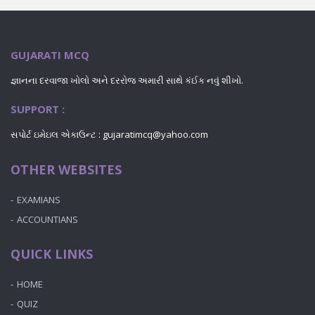
GUJARATI MCQ
જ્ઞાનના દરવાજા ખોલો અને દરરોજ અમારી સાથે કંઈક નવું શીખો.
SUPPORT :
સપોર્ટ ઇમેઇલ એકાઉન્ટ : gujaratimcq@yahoo.com
OTHER WEBSITES
EXAMIANS
ACCOUNTIANS
QUICK LINKS
HOME
QUIZ