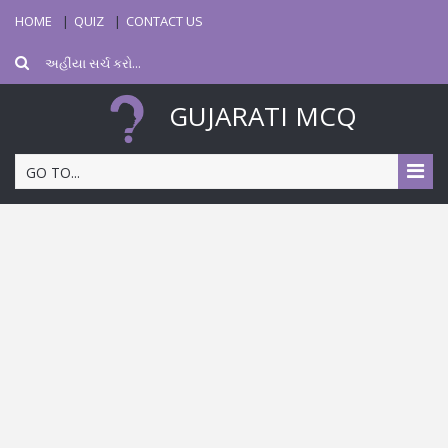
HOME
QUIZ
CONTACT US
GUJARATI MCQ
GO TO...