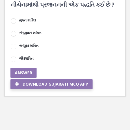
નીચેનામાંથી પ્રજનનની એક પદ્ધતિ કઈ છે ?
મુક્ત શક્તિ
સંજીવન શક્તિ
સજીવ શક્તિ
જૈવશક્તિ
ANSWER
DOWNLOAD GUJARATI MCQ APP