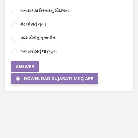
બનાસકાંઠા વિસ્તારનું શૌર્યગાન
મેર લોકોનું નૃત્ય
પઢાર લોકોનું નૃત્યગીત
બનાસકાંઠાનું લોકનુત્ય
ANSWER
DOWNLOAD GUJARATI MCQ APP