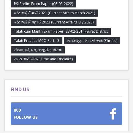
PSI Prelim Exam Paper (06-03-2022)
કરંટ અફેર્સ માર્ચ 2021 (Current Affairs March 2021)
કરંટ અફેર્સ જુલાઈ 2023 (Current Affairs July 2023)
Talati cum Mantri Exam Paper (23-02-2014) Surat District
Talati Practice MCQ Part - 3
શબ્દસમૂહ - શબ્દનો અર્થ (Phrase)
સંખ્યા, વર્ગ, ઘન, અપૂર્ણાંક, એકમો
સમય અને અંતર (Time and Distance)
FIND US
800
FOLLOW US