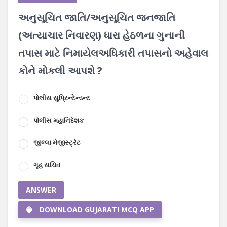
અનુસૂચિત જાતિ/અનુસૂચિત જનજાતિ
(અત્યાચાર નિવારણ) ધારા હેઠળના ગુનાની
તપાસ માટે નિમાયેલઅધિકારી તપાસનો અહેવાલ
કોને મોકલી આપશે ?
પોલીસ સુપ્રિન્ટેન્ડન્ટ
પોલીસ મહાનિદેશક
જીલ્લા મેજીસ્ટ્રેટ
ગૃહ સચિવ
ANSWER
DOWNLOAD GUJARATI MCQ APP