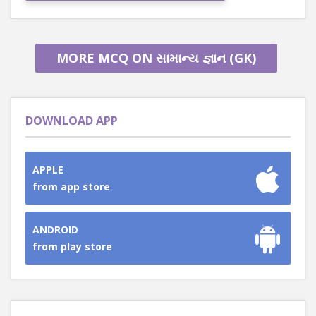
MORE MCQ ON સામાન્ય જ્ઞાન (GK)
DOWNLOAD APP
APPLE
from app store
ANDROID
from play store