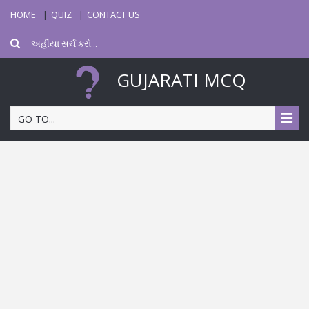
HOME
QUIZ
CONTACT US
GUJARATI MCQ
GO TO...