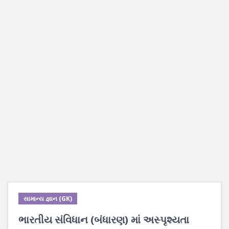
સામાન્ય જ્ઞાન (GK)
ભારતીય સંવિધાન (બંધારણ) માં અસ્પૃશ્યતા