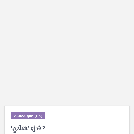
સામાન્ય જ્ઞાન (GK)
'હુડીલા' શું છે ?