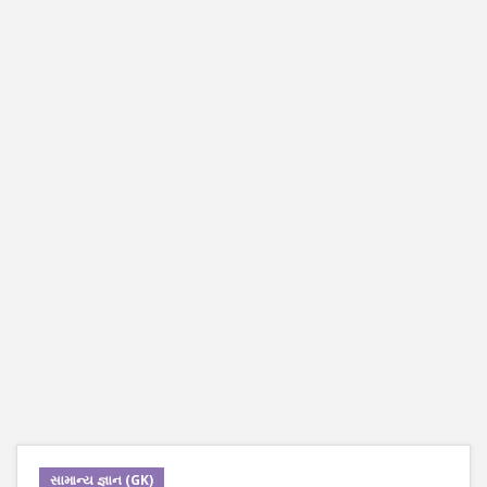
સામાન્ય જ્ઞાન (GK)