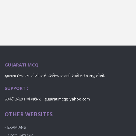
GUJARATI MCQ
જ્ઞાનના દરવાજા ખોલો અને દરરોજ અમારી સાથે કંઈક નવું શીખો.
SUPPORT :
સપોર્ટ ઇમેઇલ એકાઉન્ટ : gujaratimcq@yahoo.com
OTHER WEBSITES
EXAMIANS
ACCOUNTIANS