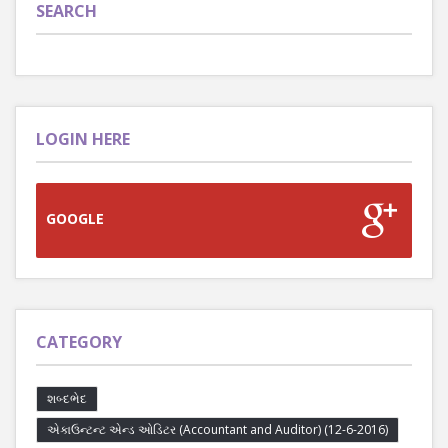
SEARCH
LOGIN HERE
GOOGLE
CATEGORY
શબ્દભેદ
એકાઉન્ટન્ટ એન્ડ ઓડિટર (Accountant and Auditor) (12-6-2016)