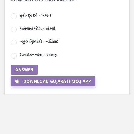
હરીન્દ્ર દવે – ખંભાત
પન્નાલાલ પટેલ – માંડલી
બકુલ ત્રિપાઠી – નડિયાદ
ઉમાશંકર જોષી – બામણા
ANSWER
DOWNLOAD GUJARATI MCQ APP