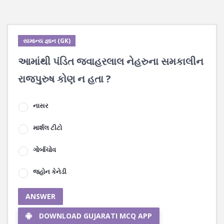
સામાન્ય જ્ઞાન (GK)
આમાંથી પંડિત જવાહરલાલ નેહરુના સમકાલીન
રાજપુરુષ કોણ ન હતા ?
નાસર
માર્શલ ટીટો
ગોર્બાચોવ
જહોન કેનેડી
ANSWER
DOWNLOAD GUJARATI MCQ APP