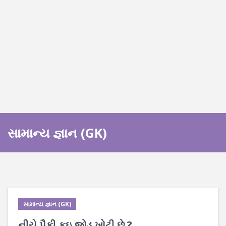
સામાન્ય જ્ઞાન (GK)
સામાન્ય જ્ઞાન (GK)
નીચે પૈકી કઇ જોડ ખોટી છે ?