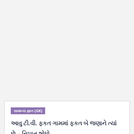
સામાન્ય જ્ઞાન (GK)
આવુ ટી.વી. ફકત ગામમાં ફકત બે જણાને ત્યાં
છે. - નિપાત શોધો.