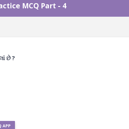
actice MCQ Part - 4
ાં છે ?
Q APP