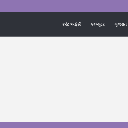
કરંટ અફેર્સ
કમ્પ્યુટર
ગુજરાત