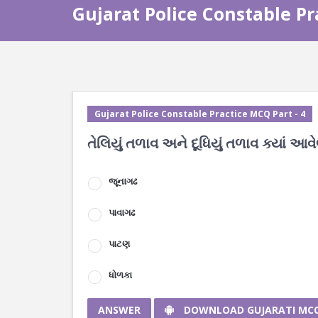
Gujarat Police Constable Pr
Gujarat Police Constable Practice MCQ Part - 4
તેલિયું તળાવ અને દૂધિયું તળાવ ક્યાં આવેલ
જૂનાગઢ
પાવાગઢ
પાટણ
ધોળકા
ANSWER
DOWNLOAD GUJARATI MC