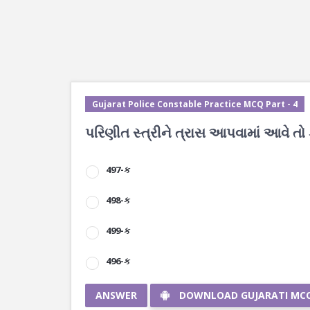
Gujarat Police Constable Practice MCQ Part - 4
પરિણીત સ્ત્રીને ત્રાસ આપવામાં આવે તો
497-ક
498-ક
499-ક
496-ક
ANSWER
DOWNLOAD GUJARATI MC