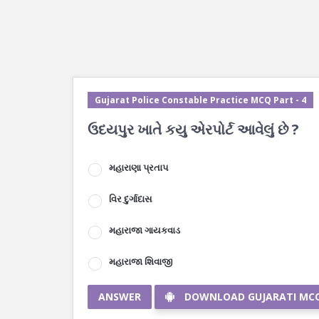
Gujarat Police Constable Practice MCQ Part - 4
ઉદયપુર ખાતે કયુ એરપોર્ટ આવેલું છે ?
મહારાણા પ્રતાપ
વિર દુર્ગાદાસ
મહારાજા ગાયકવાડ
મહારાજા શિવાજી
ANSWER
DOWNLOAD GUJARATI MC