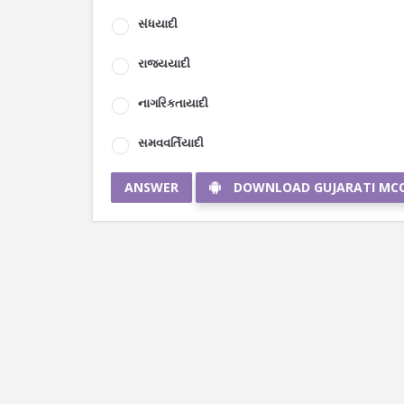
સંધયાદી
રાજ્યયાદી
નાગરિકતાયાદી
સમવવર્તિયાદી
ANSWER
DOWNLOAD GUJARATI MC