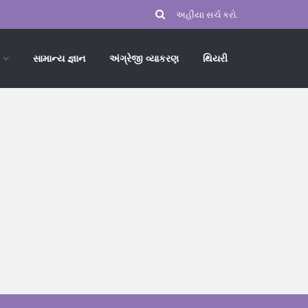
સામાન્ય જ્ઞાન
અંગ્રેજી વ્યાકરણ
થિયરી