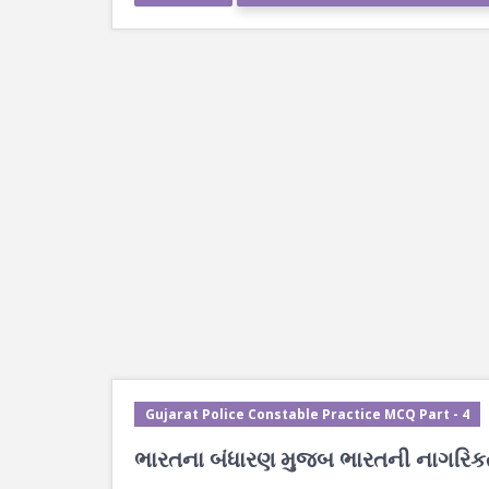
Gujarat Police Constable Practice MCQ Part - 4
ભારતના બંધારણ મુજબ ભારતની નાગરિકતા