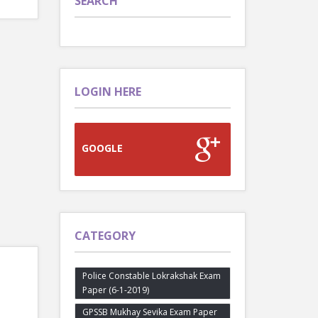
SEARCH
LOGIN HERE
GOOGLE
CATEGORY
Police Constable Lokrakshak Exam
Paper (6-1-2019)
GPSSB Mukhay Sevika Exam Paper