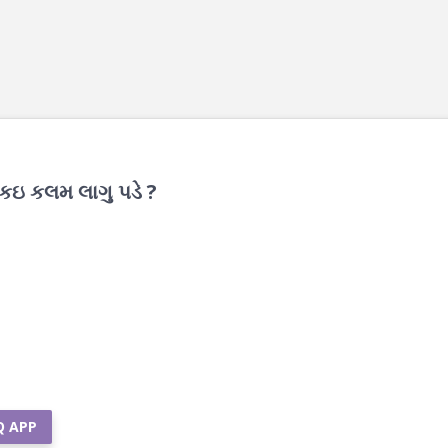
 કઇ કલમ લાગુ પડે ?
Q APP