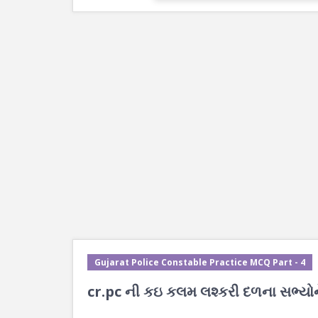
Gujarat Police Constable Practice MCQ Part - 4
cr.pc ની કઇ કલમ લશ્કરી દળના સભ્યોને