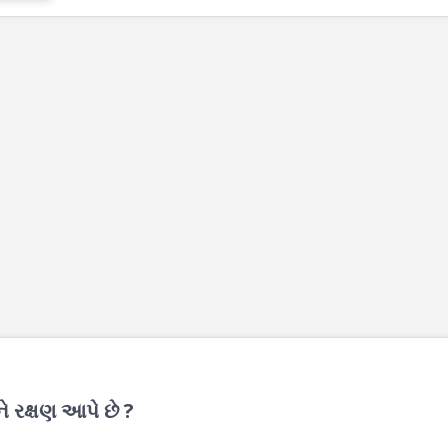
 રક્ષણ આપે છે ?