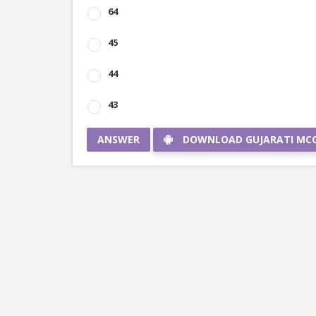
64
45
44
43
ANSWER
DOWNLOAD GUJARATI MC