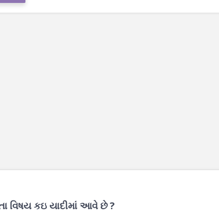
 વિષય કઇ યાદીમાં આવે છે ?