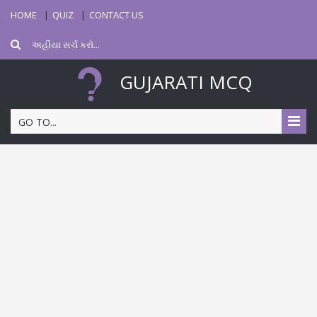
HOME
QUIZ
CONTACT US
GUJARATI MCQ
GO TO...