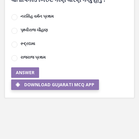
નરસિંહ વર્મન પ્રથમ
પૃથ્વીરાજ ચૌહાણ
રૂદ્રદામા
રાજરાજ પ્રથમ
ANSWER
DOWNLOAD GUJARATI MCQ APP