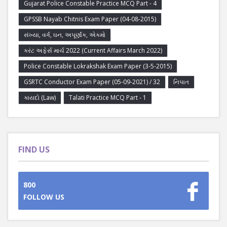
Gujarat Police Constable Practice MCQ Part - 4
GPSSB Nayab Chitnis Exam Paper (04-08-2015)
સંખ્યા, વર્ગ, ઘન, અપૂર્ણાંક, એકમો
કરંટ અફેર્સ માર્ચ 2022 (Current Affairs March 2022)
Police Constable Lokrakshak Exam Paper (3-5-2015)
GSRTC Conductor Exam Paper (05-09-2021) / 32
નિપાત
કાયદો (Law)
Talati Practice MCQ Part - 1
FIND US
800
FOLLOW US