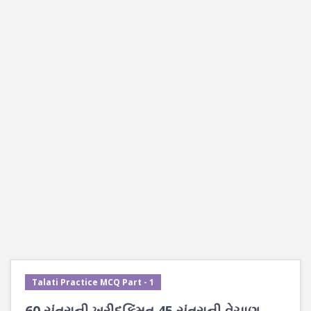
Talati Practice MCQ Part - 1
60 સંતરાની ખરીદકિંમત 45 સંતરાની વેચાણ