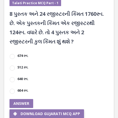
Talati Practice MCQ Part - 1
8 પુસ્તક અને 24 રજીસ્ટરની કિંમત 1760રૂા.
છે. એક પુસ્તકની કિંમત એક રજીસ્ટરથી
124રૂા. વધારે છે. તો 4 પુસ્તક અને 2
રજીસ્ટરની કુલ કિંમત શું થશે ?
674 રૂા.
512 રૂા.
640 રૂા.
604 રૂા.
ANSWER
DOWNLOAD GUJARATI MCQ APP