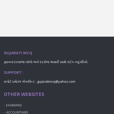
GUJARATI MCQ
જ્ઞાનના દરવાજા ખોલો અને દરરોજ અમારી સાથે કંઈક નવું શીખો.
SUPPORT :
સપોર્ટ ઇમેઇલ એકાઉન્ટ : gujaratimcq@yahoo.com
OTHER WEBSITES
EXAMIANS
ACCOUNTIANS