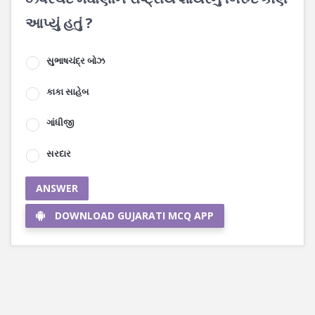
આપ્યું હતું ?
સુભાષચંદ્ર બોઝ
કાકા સાહેબ
ગાંધીજી
સરદાર
ANSWER
DOWNLOAD GUJARATI MCQ APP