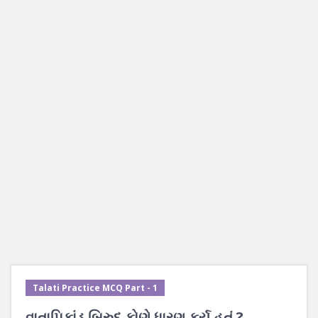
Talati Practice MCQ Part - 1
વાતાપિકાંડ બિરુદ કોણે ધારણ કર્યુ હતું ?