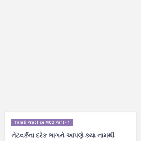
Talati Practice MCQ Part - 1
નેટવર્કના દરેક ભાગને આપણે ક્યા નામથી