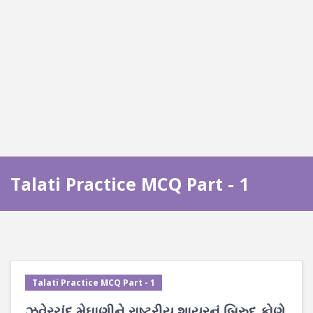
Talati Practice MCQ Part - 1
Talati Practice MCQ Part - 1
ઝવેરચંદ મેઘાણીને રાષ્ટ્રીય શાયરનું બિરુદ કોણે