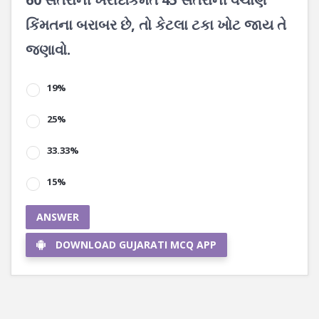
કિંમતના બરાબર છે, તો કેટલા ટકા ખોટ જાય તે
જણાવો.
19%
25%
33.33%
15%
ANSWER
DOWNLOAD GUJARATI MCQ APP