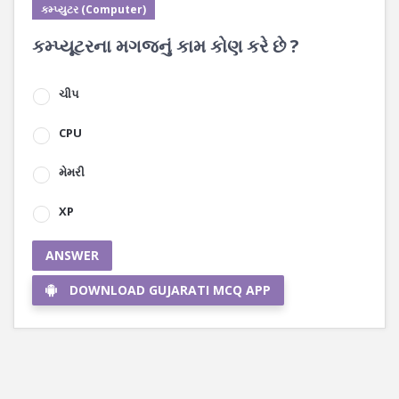
કમ્પ્યુટર (Computer)
કમ્પ્યૂટરના મગજનું કામ કોણ કરે છે ?
ચીપ
CPU
મેમરી
XP
ANSWER
DOWNLOAD GUJARATI MCQ APP