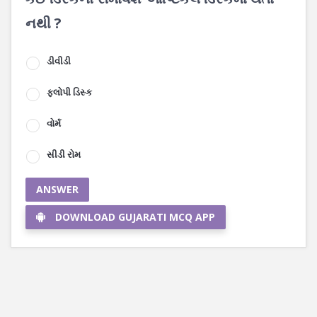
નથી ?
ડીવીડી
ફ્લોપી ડિસ્ક
વોર્મ
સીડી રોમ
ANSWER
DOWNLOAD GUJARATI MCQ APP