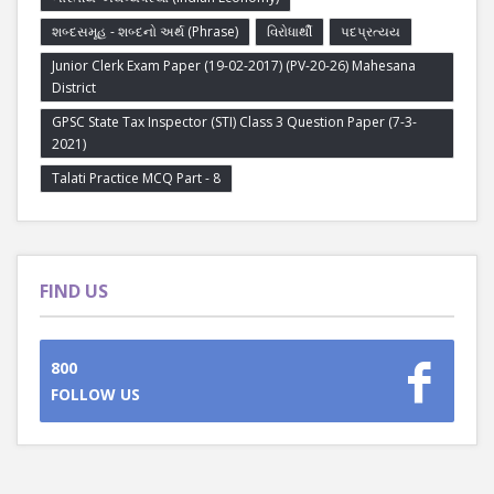
શબ્દસમૂહ - શબ્દનો અર્થ (Phrase)
વિરોધાર્થી
પદપ્રત્યય
Junior Clerk Exam Paper (19-02-2017) (PV-20-26) Mahesana
District
GPSC State Tax Inspector (STI) Class 3 Question Paper (7-3-
2021)
Talati Practice MCQ Part - 8
FIND US
800
FOLLOW US