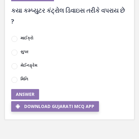
કયા કમ્પ્યુટર કંટ્રોલ ડિવાઇસ તરીકે વપરાય છે
?
માઈક્રો
સુપર
મેઈનફ્રેમ
મિનિ
ANSWER
DOWNLOAD GUJARATI MCQ APP