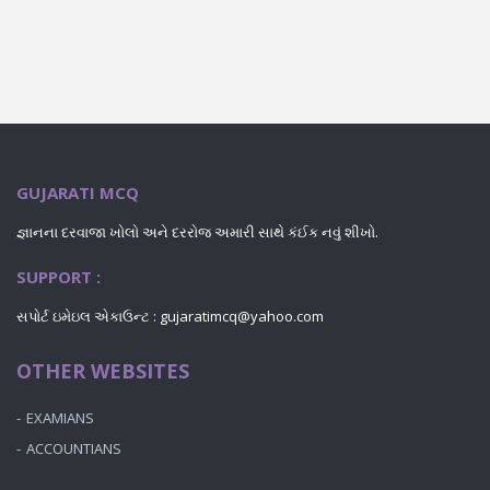
GUJARATI MCQ
જ્ઞાનના દરવાજા ખોલો અને દરરોજ અમારી સાથે કંઈક નવું શીખો.
SUPPORT :
સપોર્ટ ઇમેઇલ એકાઉન્ટ : gujaratimcq@yahoo.com
OTHER WEBSITES
EXAMIANS
ACCOUNTIANS