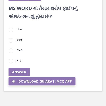
MS WORD માં તૈયાર થયેલ ફાઈલનું
એક્ષટેન્શન શું હોય છે ?
.doc
.ppt
.exe
.xls
ANSWER
DOWNLOAD GUJARATI MCQ APP