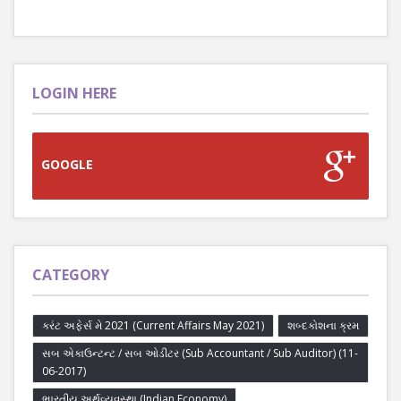
LOGIN HERE
GOOGLE
CATEGORY
કરંટ અફેર્સ મે 2021 (Current Affairs May 2021)
શબ્દકોશના ક્રમ
સબ એકાઉન્ટન્ટ / સબ ઓડીટર (Sub Accountant / Sub Auditor) (11-
06-2017)
ભારતીય અર્થવ્યવસ્થા (Indian Economy)