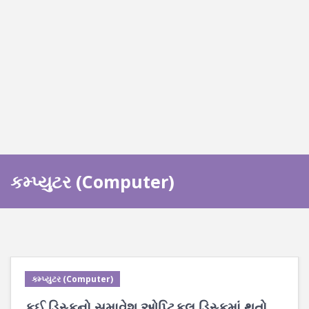
કમ્પ્યુટર (Computer)
કમ્પ્યુટર (Computer)
કઈ ડિસ્કનો સમાવેશ ઓપ્ટિકલ ડિસ્કમાં થતો