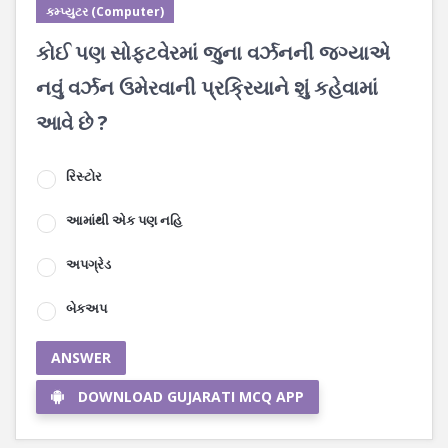
કમ્પ્યુટર (Computer)
કોઈ પણ સોફ્ટવેરમાં જુના વર્ઝનની જગ્યાએ
નવું વર્ઝન ઉમેરવાની પ્રક્રિયાને શું કહેવામાં
આવે છે ?
રિસ્ટોર
આમાંથી એક પણ નહિ
અપગ્રેડ
બેકઅપ
ANSWER
DOWNLOAD GUJARATI MCQ APP