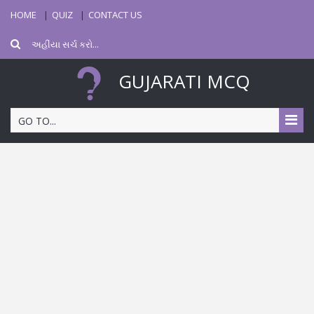
HOME
QUIZ
CONTACT US
GUJARATI MCQ
GO TO...