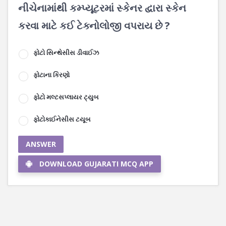
નીચેનામાંથી કમ્પ્યૂટરમાં સ્કેનર દ્વારા સ્કેન
કરવા માટે કઈ ટેક્નોલોજી વપરાય છે ?
ફોટો સિન્થેસીસ ડીવાઈઝ
ફોટાના કિરણો
ફોટો મલ્ટસપ્લાયર ટ્યુબ
ફોટોકાઈનેસીસ ટયૂબ
ANSWER
DOWNLOAD GUJARATI MCQ APP