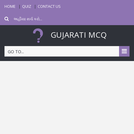
HOME
QUIZ
CONTACT US
GUJARATI MCQ
GO TO...