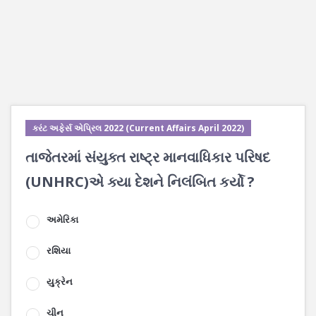
કરંટ અફેર્સ એપ્રિલ 2022 (Current Affairs April 2022)
તાજેતરમાં સંયુક્ત રાષ્ટ્ર માનવાધિકાર પરિષદ
(UNHRC)એ ક્યા દેશને નિલંબિત કર્યો ?
અમેરિકા
રશિયા
યુક્રેન
ચીન