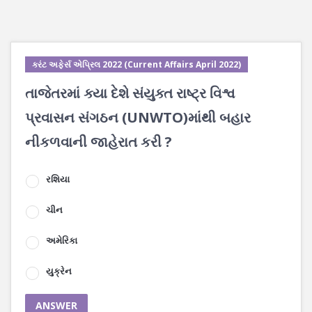
કરંટ અફેર્સ એપ્રિલ 2022 (Current Affairs April 2022)
તાજેતરમાં ક્યા દેશે સંયુક્ત રાષ્ટ્ર વિશ્વ
પ્રવાસન સંગઠન (UNWTO)માંથી બહાર
નીકળવાની જાહેરાત કરી ?
રશિયા
ચીન
અમેરિકા
યુક્રેન
ANSWER