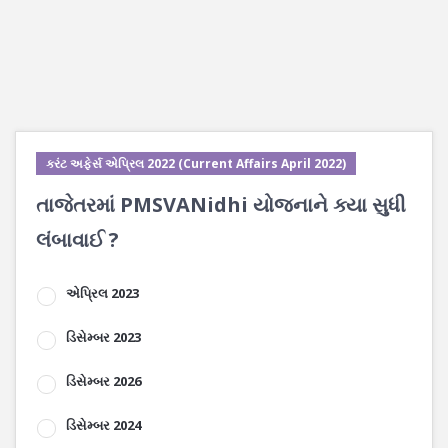
કરંટ અફેર્સ એપ્રિલ 2022 (Current Affairs April 2022)
તાજેતરમાં PMSVANidhi યોજનાને ક્યા સુધી
લંબાવાઈ ?
એપ્રિલ 2023
ડિસેમ્બર 2023
ડિસેમ્બર 2026
ડિસેમ્બર 2024