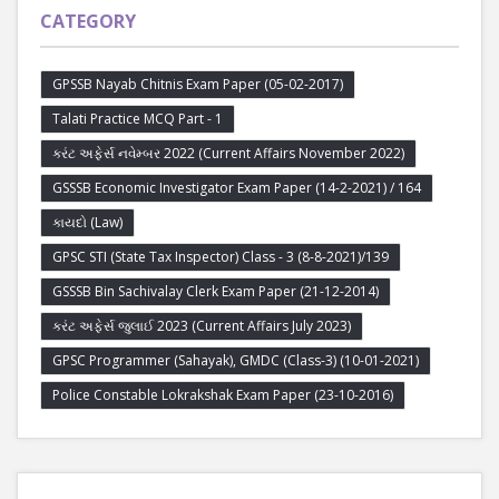
CATEGORY
GPSSB Nayab Chitnis Exam Paper (05-02-2017)
Talati Practice MCQ Part - 1
કરંટ અફેર્સ નવેમ્બર 2022 (Current Affairs November 2022)
GSSSB Economic Investigator Exam Paper (14-2-2021) / 164
કાયદો (Law)
GPSC STI (State Tax Inspector) Class - 3 (8-8-2021)/139
GSSSB Bin Sachivalay Clerk Exam Paper (21-12-2014)
કરંટ અફેર્સ જુલાઈ 2023 (Current Affairs July 2023)
GPSC Programmer (Sahayak), GMDC (Class-3) (10-01-2021)
Police Constable Lokrakshak Exam Paper (23-10-2016)