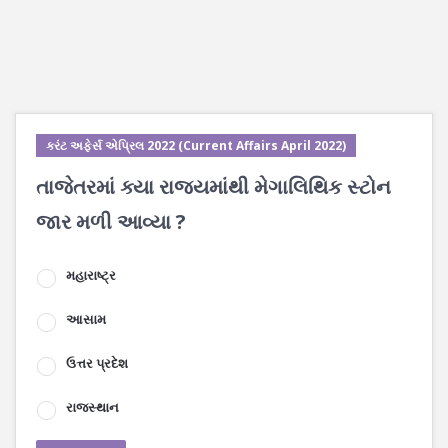
કરંટ અફેર્સ એપ્રિલ 2022 (Current Affairs April 2022)
તાજેતરમાં ક્યા રાજ્યમાંથી મેગાલિથિક સ્ટોન
જાર મળી આવ્યા ?
મહારાષ્ટ્ર
આસામ
ઉત્તર પ્રદેશ
રાજસ્થાન