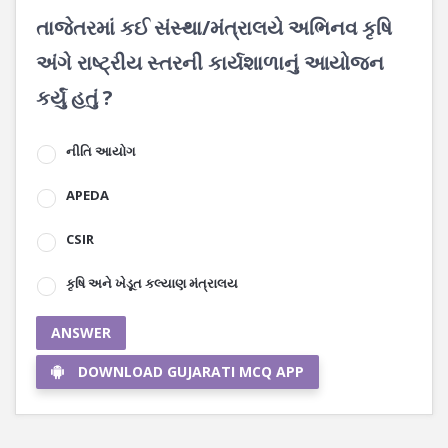
તાજેતરમાં કઈ સંસ્થા/મંત્રાલયે અભિનવ કૃષિ
અંગે રાષ્ટ્રીય સ્તરની કાર્યશાળાનું આયોજન
કર્યું હતું ?
નીતિ આયોગ
APEDA
CSIR
કૃષિ અને ખેડૂત કલ્યાણ મંત્રાલય
ANSWER
DOWNLOAD GUJARATI MCQ APP