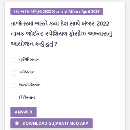
કરંટ અફેર્સ એપ્રિલ 2022 (Current Affairs April 2022)
તાજેતરમાં ભારતે ક્યા દેશ સાથે ખંજર-2022
નામક જોઈન્ટ સ્પેશિયલ ફોર્સીઝ અભ્યાસનું
આયોજન કર્યું હતું ?
તુર્કમેનિસ્તાન
પાકિસ્તાન
ઉઝબેકિસ્તાન
કિર્ગિસ્તાન
ANSWER
DOWNLOAD GUJARATI MCQ APP