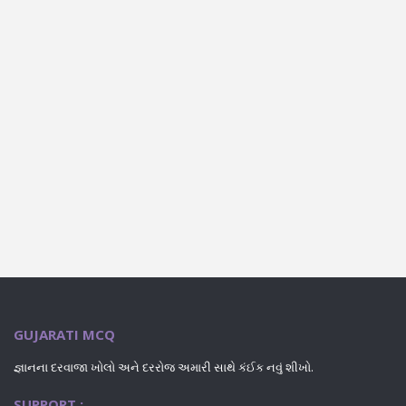
GUJARATI MCQ
જ્ઞાનના દરવાજા ખોલો અને દરરોજ અમારી સાથે કંઈક નવું શીખો.
SUPPORT :