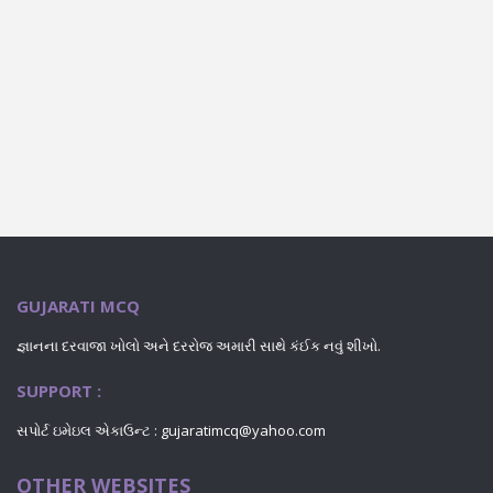
GUJARATI MCQ
જ્ઞાનના દરવાજા ખોલો અને દરરોજ અમારી સાથે કંઈક નવું શીખો.
SUPPORT :
સપોર્ટ ઇમેઇલ એકાઉન્ટ : gujaratimcq@yahoo.com
OTHER WEBSITES