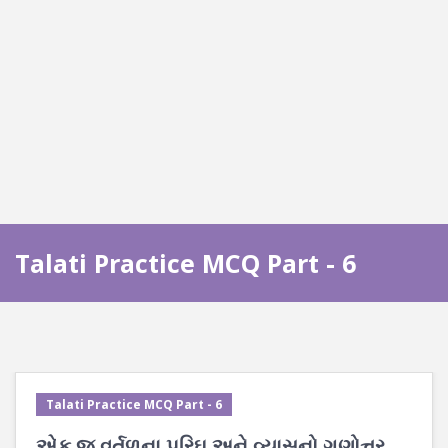
Talati Practice MCQ Part - 6
Talati Practice MCQ Part - 6
એક જ વર્તુળના પરિઘ અને વ્યાસનો ગુણોત્તર