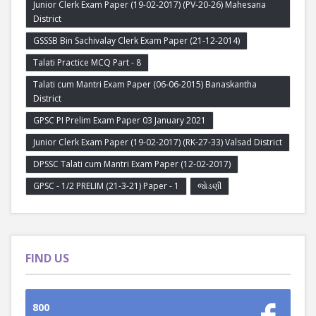
Junior Clerk Exam Paper (19-02-2017) (PV-20-26) Mahesana
District
GSSSB Bin Sachivalay Clerk Exam Paper (21-12-2014)
Talati Practice MCQ Part - 8
Talati cum Mantri Exam Paper (06-06-2015) Banaskantha
District
GPSC PI Prelim Exam Paper 03 January 2021
Junior Clerk Exam Paper (19-02-2017) (RK-27-33) Valsad District
DPSSC Talati cum Mantri Exam Paper (12-02-2017)
GPSC - 1/2 PRELIM (21-3-21) Paper - 1
જોડણી
FIND US
800