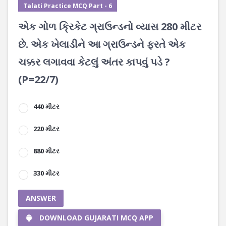
Talati Practice MCQ Part - 6
એક ગોળ ક્રિકેટ ગ્રાઉન્ડનો વ્યાસ 280 મીટર
છે. એક ખેલાડીને આ ગ્રાઉન્ડને ફરતે એક
ચક્કર લગાવવા કેટલું અંતર કાપવું પડે ?
(P=22/7)
440 મીટર
220 મીટર
880 મીટર
330 મીટર
ANSWER
DOWNLOAD GUJARATI MCQ APP