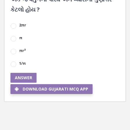
કેટલો હોય ?
2πr
π
πr²
1/π
ANSWER
DOWNLOAD GUJARATI MCQ APP