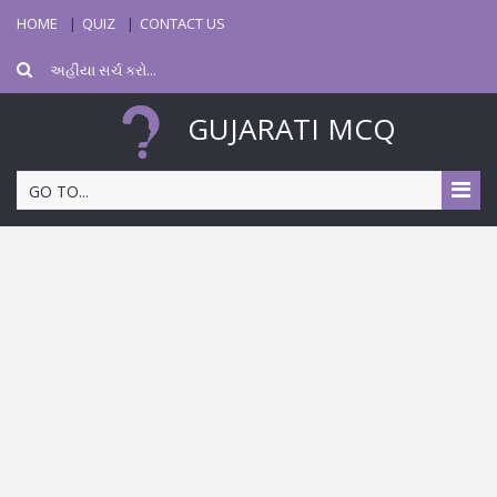
HOME
QUIZ
CONTACT US
GUJARATI MCQ
GO TO...