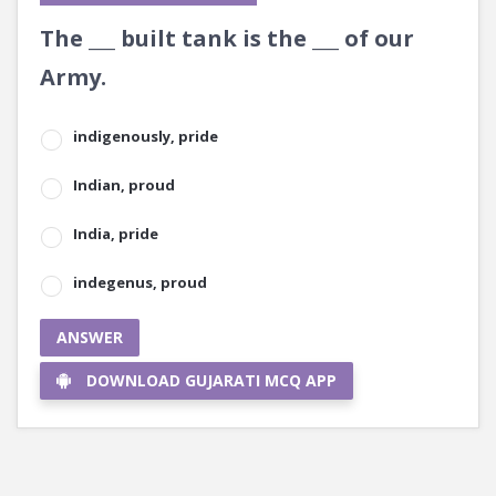
The ___ built tank is the ___ of our
Army.
indigenously, pride
Indian, proud
India, pride
indegenus, proud
ANSWER
DOWNLOAD GUJARATI MCQ APP