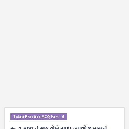
Talati Practice MCQ Part - 6
રૂ. 1,500 નું 6% લેખે સાદા વ્યાજે 8 માસનું