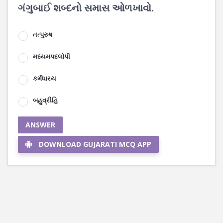
ગંગુબાઈ શબ્દનો સમાસ ઓળખાવો.
તત્પુરુષ
મધ્યમપદલોપી
કર્મધારય
બહુવ્રીહિ
ANSWER
DOWNLOAD GUJARATI MCQ APP