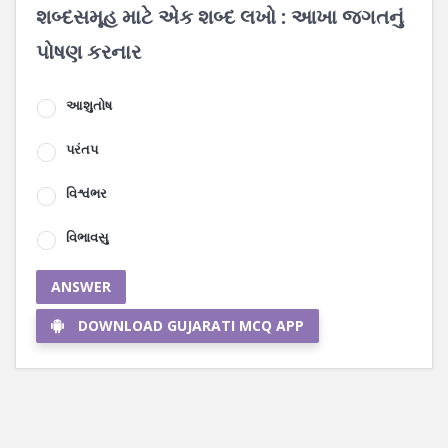
શબ્દસમૂહ માટે એક શબ્દ લખો : આખા જગતનું
પોષણ કરનાર
આશુતોષ
પરંતપ
વિશ્વંભર
વિભાવસુ
ANSWER
DOWNLOAD GUJARATI MCQ APP