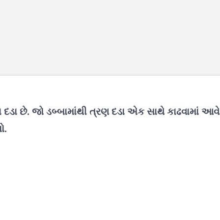
દડા છે. જો ડબ્બામાંથી ત્રણ દડા એક સાથે કાઢવામાં આવે
ો.