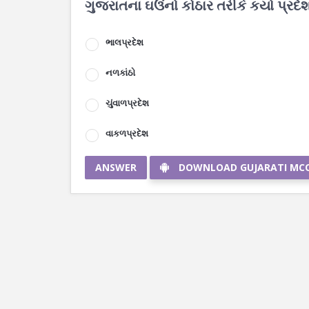
ગુજરાતના ઘઉંનો કોઠાર તરીકે કયો પ્ર
ભાલપ્રદેશ
નળકાંઠો
ચુંવાળપ્રદેશ
વાકળપ્રદેશ
ANSWER
DOWNLOAD GUJARATI MC