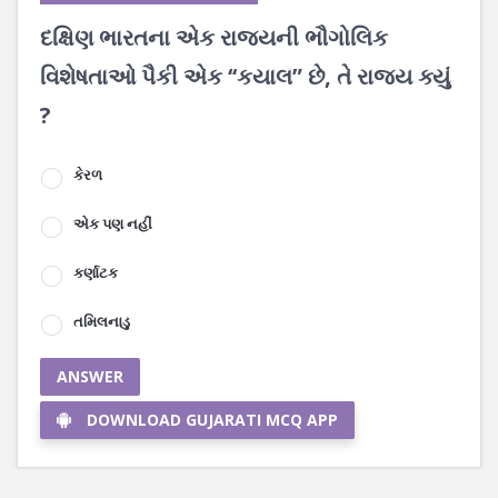
દક્ષિણ ભારતના એક રાજયની ભૌગોલિક
વિશેષતાઓ પૈકી એક ‘‘કયાલ” છે, તે રાજ્ય ક્યું
?
કેરળ
એક પણ નહીં
કર્ણાટક
તમિલનાડુ
ANSWER
DOWNLOAD GUJARATI MCQ APP