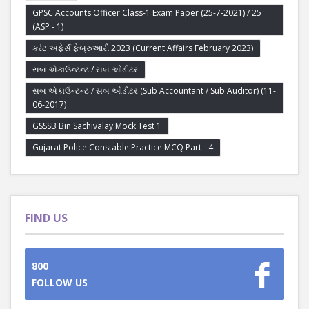
GPSC Accounts Officer Class-1 Exam Paper (25-7-2021) / 25
(ASP - 1)
કરંટ અફેર્સ ફેબ્રુઆરી 2023 (Current Affairs February 2023)
સબ એકાઉન્ટન્ટ / સબ ઓડીટર
સબ એકાઉન્ટન્ટ / સબ ઓડીટર (Sub Accountant / Sub Auditor) (11-
06-2017)
GSSSB Bin Sachivalay Mock Test 1
Gujarat Police Constable Practice MCQ Part - 4
FIND US
800
FOLLOW US