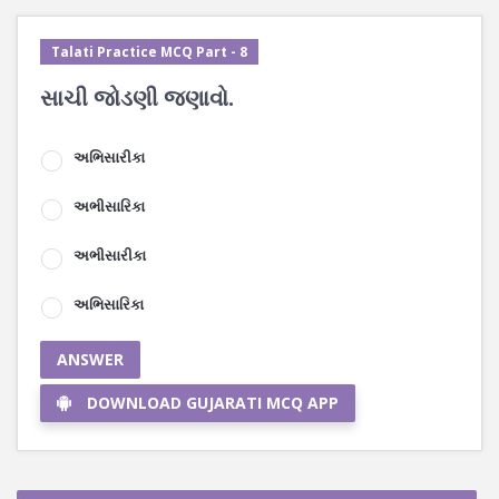
Talati Practice MCQ Part - 8
સાચી જોડણી જણાવો.
અભિસારીકા
અભીસારિકા
અભીસારીકા
અભિસારિકા
ANSWER
DOWNLOAD GUJARATI MCQ APP