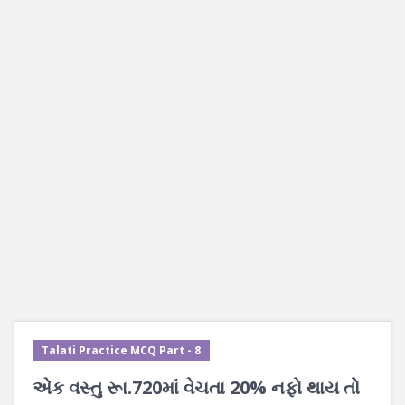
Talati Practice MCQ Part - 8
એક વસ્તુ રૂા.720માં વેચતા 20% નફો થાય તો