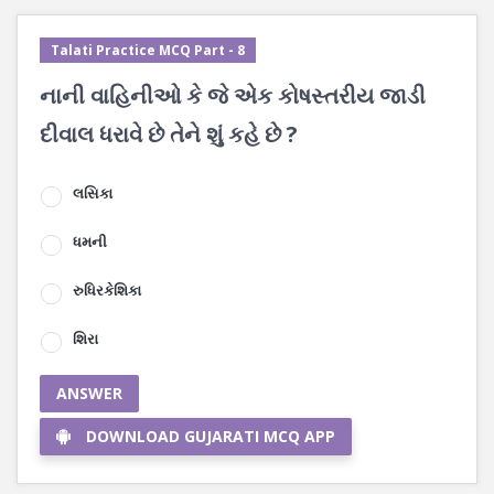
Talati Practice MCQ Part - 8
નાની વાહિનીઓ કે જે એક કોષસ્તરીય જાડી
દીવાલ ધરાવે છે તેને શું કહે છે ?
લસિકા
ધમની
રુધિરકેશિકા
શિરા
ANSWER
DOWNLOAD GUJARATI MCQ APP