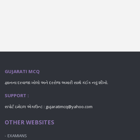
GUJARATI MCQ
જ્ઞાનના દરવાજા ખોલો અને દરરોજ અમારી સાથે કંઈક નવું શીખો.
SUPPORT :
સપોર્ટ ઇમેઇલ એકાઉન્ટ : gujaratimcq@yahoo.com
OTHER WEBSITES
EXAMIANS