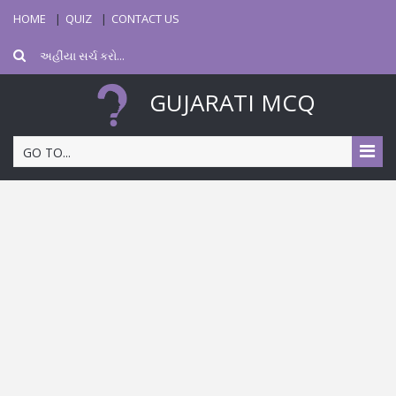
HOME
QUIZ
CONTACT US
GUJARATI MCQ
GO TO...