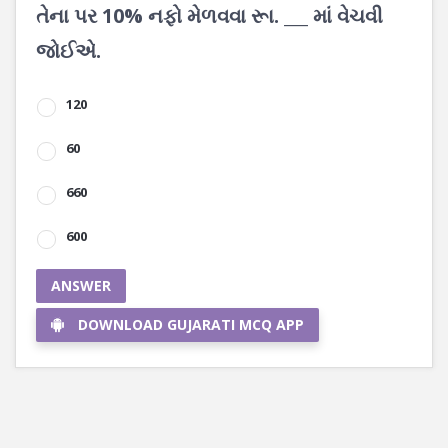
તેના પર 10% નફો મેળવવા રૂા. ___ માં વેચવી
જોઈએ.
120
60
660
600
ANSWER
DOWNLOAD GUJARATI MCQ APP