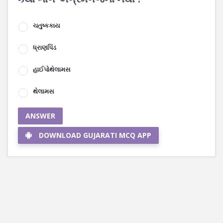
ચતુષ્કકાય
ધ્રાણપિંડ
હાઈપોથેલામસ
થેલામસ
ANSWER
DOWNLOAD GUJARATI MCQ APP