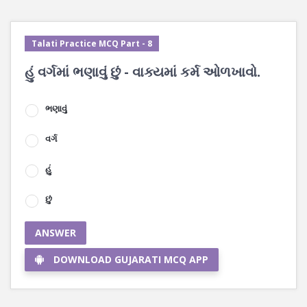
Talati Practice MCQ Part - 8
હું વર્ગમાં ભણાવું છું - વાક્યમાં કર્મ ઓળખાવો.
ભણાવું
વર્ગ
હું
છું
ANSWER
DOWNLOAD GUJARATI MCQ APP