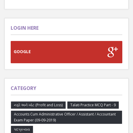
LOGIN HERE
GOOGLE
CATEGORY
નફો અને ખોટ (Profit and Loss)
Talati Practice MCQ Part - 9
Accounts Cum Administrative Officer / Assistant / Accountant
Exam Paper (09-09-2019)
પદપ્રત્યય