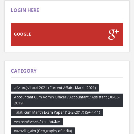
LOGIN HERE
GOOGLE
CATEGORY
કરંટ અફેર્સ માર્ચ 2021 (Current Affairs March 2021)
Accountant Cum Admin Officer / Accountant / Assistant (30-06-
2019)
Talati cum Mantri Exam Paper (12-2-2017) (SA-4-11)
સબ એકાઉન્ટન્ટ / સબ ઓડીટર
ભારતની ભૂગોળ (Geography of India)