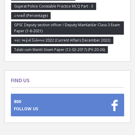
Gujarat Police Constable Practice MCQ Part - 3
ટકાવારી (Percentage)
GPSC Deputy section officer / Deputy Mamlatdar Class-3 Exam
Paper (1-8-2021)
કરંટ અફેર્સ ડિસેમ્બર 2022 (Current Affairs December 2022)
Talati cum Mantri Exam Paper (12-02-2017) (PV-20-26)
FIND US
800
FOLLOW US