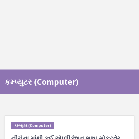
કમ્પ્યુટર (Computer)
કમ્પ્યુટર (Computer)
નીચેના માંથી કઈ એપ્લીકેશન ભાષા સોફ્ટવેર