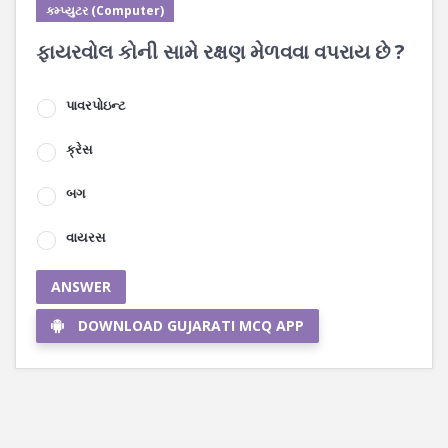
કમ્પ્યુટર (Computer)
ફાયરવોલ કોની સામે રક્ષણ મેળવવા વપરાય છે ?
પાવરપોઇન્ટ
ક્રેસ
બગ
વાયરસ
ANSWER
DOWNLOAD GUJARATI MCQ APP