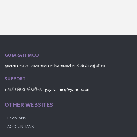
GUJARATI MCQ
જ્ઞાનના દરવાજા ખોલો અને દરરોજ અમારી સાથે કંઈક નવું શીખો.
SUPPORT :
સપોર્ટ ઇમેઇલ એકાઉન્ટ : gujaratimcq@yahoo.com
OTHER WEBSITES
EXAMIANS
ACCOUNTIANS