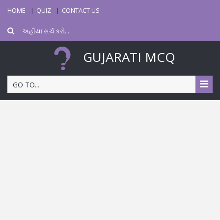
HOME
QUIZ
CONTACT US
GUJARATI MCQ
GO TO...