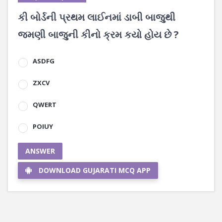
કી બોર્ડની પ્રથમ લાઈનમાં ડાબી બાજુથી
જમણી બાજુની કીનો ક્રમ કયો હોય છે ?
ASDFG
ZXCV
QWERT
POIUY
ANSWER
DOWNLOAD GUJARATI MCQ APP