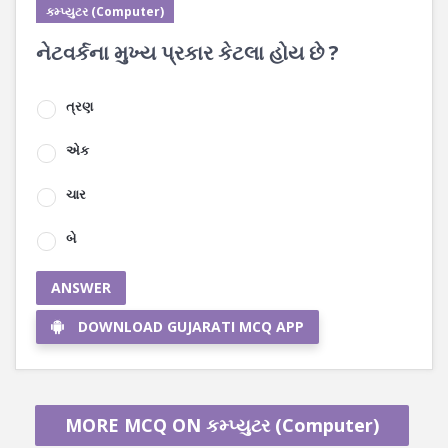
કમ્પ્યુટર (Computer)
નેટવર્કના મુખ્ય પ્રકાર કેટલા હોય છે ?
ત્રણ
એક
ચાર
બે
ANSWER
DOWNLOAD GUJARATI MCQ APP
MORE MCQ ON કમ્પ્યુટર (Computer)