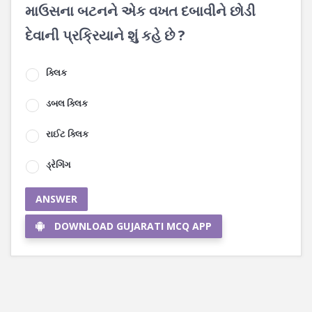
માઉસના બટનને એક વખત દબાવીને છોડી
દેવાની પ્રક્રિયાને શું કહે છે ?
ક્લિક
ડબલ ક્લિક
રાઈટ ક્લિક
ડ્રેગિંગ
ANSWER
DOWNLOAD GUJARATI MCQ APP