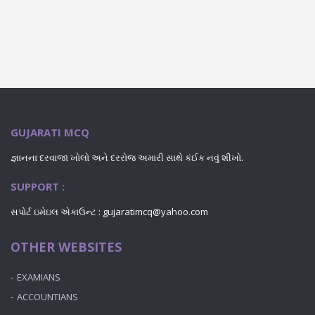
GUJARATI MCQ
જ્ઞાનના દરવાજા ખોલો અને દરરોજ અમારી સાથે કંઈક નવું શીખો.
SUPPORT :
સપોર્ટ ઇમેઇલ એકાઉન્ટ : gujaratimcq@yahoo.com
OTHER WEBSITES
EXAMIANS
ACCOUNTIANS