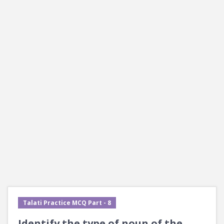
Talati Practice MCQ Part - 8
Identify the type of noun of the