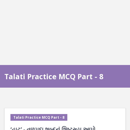
Talati Practice MCQ Part - 8
Talati Practice MCQ Part - 8
‘હાટ’ - તળપદા શબ્દનું શિષ્ટરૂપ આપો.