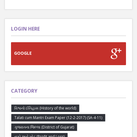
LOGIN HERE
GOOGLE
CATEGORY
વિશ્વનો ઈતિહાસ (History of the world)
Talati cum Mantri Exam Paper (12-2-2017) (SA-4-11)
ગુજરાતના જિલ્લા (District of Gujarat)
નફો અને ખોટ (Profit and Loss)