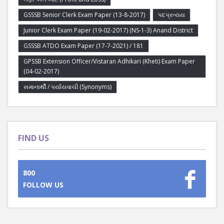
GSSSB Senior Clerk Exam Paper (13-8-2017)
પદપ્રત્યય
Junior Clerk Exam Paper (19-02-2017) (NS-1-3) Anand District
GSSSB ATDO Exam Paper (17-7-2021) / 181
GPSSB Extension Officer/Vistaran Adhikari (Kheti) Exam Paper
(04-02-2017)
સમાનાર્થી / પર્યાયવાચી (Synonyms)
FIND US
800
FOLLOW US