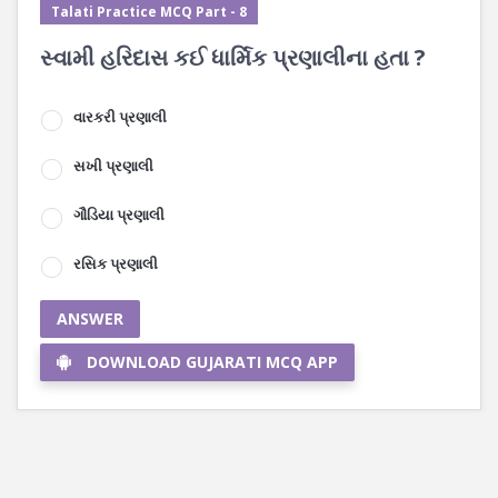
Talati Practice MCQ Part - 8
સ્વામી હરિદાસ કઈ ધાર્મિક પ્રણાલીના હતા ?
વારકરી પ્રણાલી
સખી પ્રણાલી
ગૌડિયા પ્રણાલી
રસિક પ્રણાલી
ANSWER
DOWNLOAD GUJARATI MCQ APP