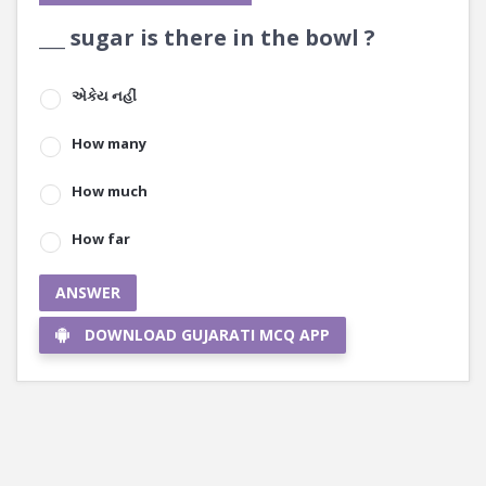
___ sugar is there in the bowl ?
એકેય નહીં
How many
How much
How far
ANSWER
DOWNLOAD GUJARATI MCQ APP