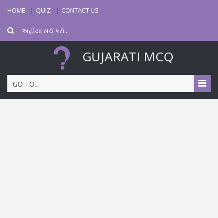
HOME
QUIZ
CONTACT US
GUJARATI MCQ
GO TO...