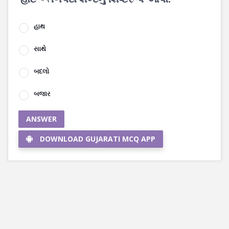
હાથ
સાથે
બદલો
બજાર
ANSWER
DOWNLOAD GUJARATI MCQ APP