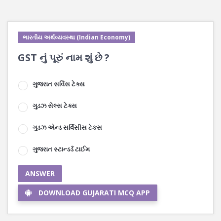
ભારતીય અર્થવ્યવસ્થા (Indian Economy)
GST નું પૂરું નામ શું છે ?
ગુજરાત સર્વિસ ટેક્સ
ગુડઝ સેલ્સ ટેક્સ
ગુડઝ એન્ડ સર્વિસીસ ટેકસ
ગુજરાત સ્ટાન્ડર્ડ ટાઈમ
ANSWER
DOWNLOAD GUJARATI MCQ APP