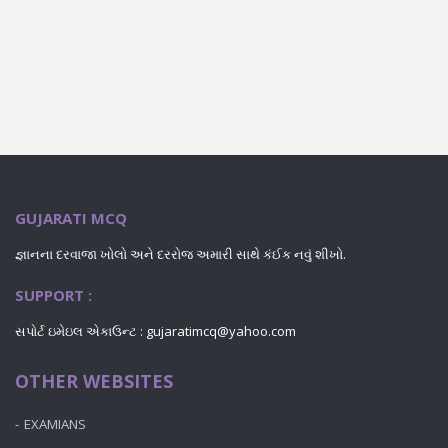
GUJARATI MCQ
જ્ઞાનના દરવાજા ખોલો અને દરરોજ અમારી સાથે કંઈક નવું શીખો.
SUPPORT :
સપોર્ટ ઇમેઇલ એકાઉન્ટ : gujaratimcq@yahoo.com
OTHER WEBSITES
EXAMIANS