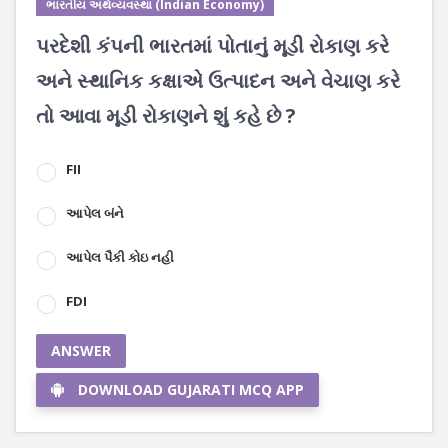
ભારતીય અર્થવ્યવસ્થા (Indian Economy)
પરદેશી કંપની ભારતમાં પોતાનું મૂડી રોકાણ કરે
અને સ્થાનિક કક્ષાએ ઉત્પાદન અને વેચાણ કરે
તો આવા મૂડી રોકાણને શું કહે છે ?
FII
આપેલ બંને
આપેલ પૈકી કોઇ નહી
FDI
ANSWER
DOWNLOAD GUJARATI MCQ APP