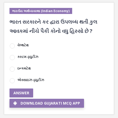
ભારતીય અર્થવ્યવસ્થા (Indian Economy)
ભારત સરકારને કર દ્વારા ઉપલબ્ધ થતી કુલ
આવકમાં નીચે પૈકી કોનો વધુ હિસ્સો છે ?
વેલ્થટેક્ષ
કસ્ટમ ડ્યુટીઝ
ઇન્કમટેક્ષ
એક્સાઇઝ ડ્યુટીઝ
ANSWER
DOWNLOAD GUJARATI MCQ APP