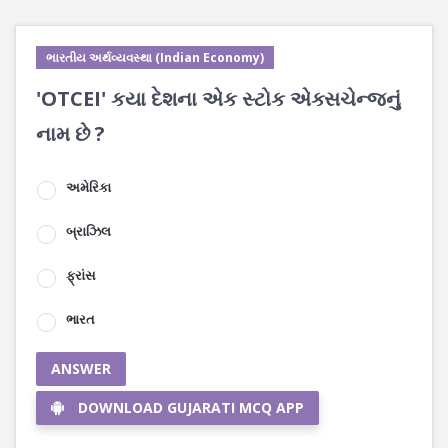
ભારતીય અર્થવ્યવસ્થા (Indian Economy)
'OTCEI' કયા દેશના એક સ્ટોક એક્સચેન્જનું
નામ છે ?
અમેરિકા
બ્રાઝિલ
ફ્રાંસ
ભારત
ANSWER
DOWNLOAD GUJARATI MCQ APP