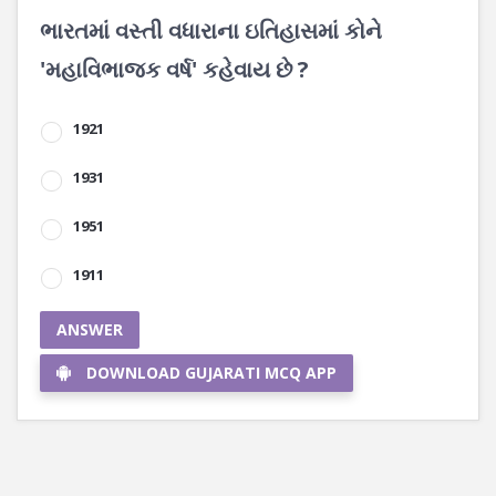
ભારતમાં વસ્તી વધારાના ઇતિહાસમાં કોને
'મહાવિભાજક વર્ષ' કહેવાય છે ?
1921
1931
1951
1911
ANSWER
DOWNLOAD GUJARATI MCQ APP