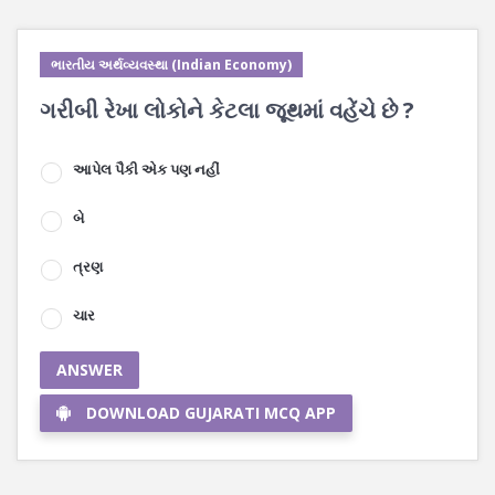
ભારતીય અર્થવ્યવસ્થા (Indian Economy)
ગરીબી રેખા લોકોને કેટલા જૂથમાં વહેંચે છે ?
આપેલ પૈકી એક પણ નહીં
બે
ત્રણ
ચાર
ANSWER
DOWNLOAD GUJARATI MCQ APP