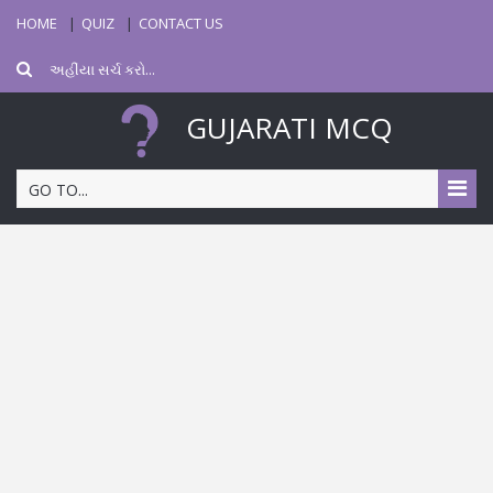
HOME
QUIZ
CONTACT US
GUJARATI MCQ
GO TO...