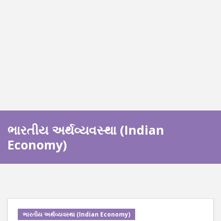
ભારતીય અર્થવ્યવસ્થા (Indian
Economy)
ભારતીય અર્થવ્યવસ્થા (Indian Economy)