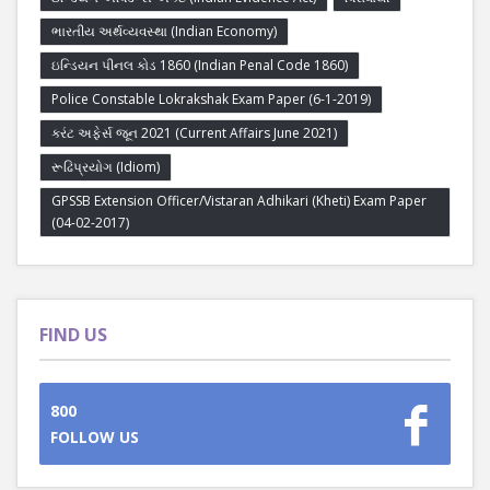
ભારતીય અર્થવ્યવસ્થા (Indian Economy)
ઇન્ડિયન પીનલ કોડ 1860 (Indian Penal Code 1860)
Police Constable Lokrakshak Exam Paper (6-1-2019)
કરંટ અફેર્સ જૂન 2021 (Current Affairs June 2021)
રૂઢિપ્રયોગ (Idiom)
GPSSB Extension Officer/Vistaran Adhikari (Kheti) Exam Paper
(04-02-2017)
FIND US
800
FOLLOW US