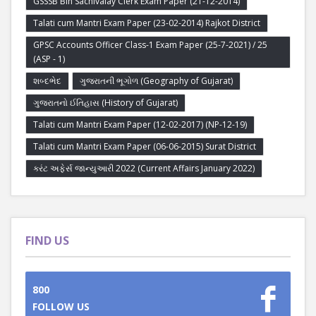
GSSSB Bin Sachivalay Clerk Exam Paper (21-12-2014)
Talati cum Mantri Exam Paper (23-02-2014) Rajkot District
GPSC Accounts Officer Class-1 Exam Paper (25-7-2021) / 25
(ASP - 1)
શબ્દભેદ
ગુજરાતની ભૂગોળ (Geography of Gujarat)
ગુજરાતનો ઈતિહાસ (History of Gujarat)
Talati cum Mantri Exam Paper (12-02-2017) (NP-12-19)
Talati cum Mantri Exam Paper (06-06-2015) Surat District
કરંટ અફેર્સ જાન્યુઆરી 2022 (Current Affairs January 2022)
FIND US
800
FOLLOW US