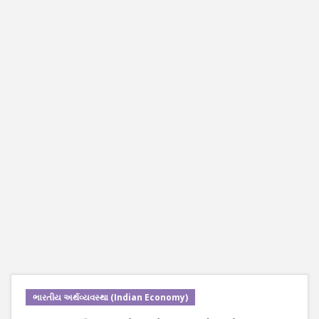
ભારતીય અર્થવ્યવસ્થા (Indian Economy)