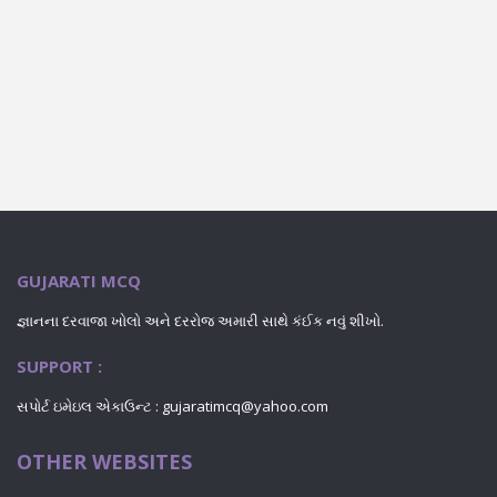
GUJARATI MCQ
જ્ઞાનના દરવાજા ખોલો અને દરરોજ અમારી સાથે કંઈક નવું શીખો.
SUPPORT :
સપોર્ટ ઇમેઇલ એકાઉન્ટ : gujaratimcq@yahoo.com
OTHER WEBSITES