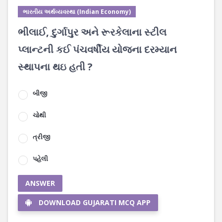
ભારતીય અર્થવ્યવસ્થા (Indian Economy)
ભીલાઈ, દુર્ગાપુર અને રૂરકેલાના સ્ટીલ
પ્લાન્ટની કઈ પંચવર્ષીય યોજના દરમ્યાન
સ્થાપના થઇ હતી ?
બીજી
ચોથી
ત્રીજી
પહેલી
ANSWER
DOWNLOAD GUJARATI MCQ APP