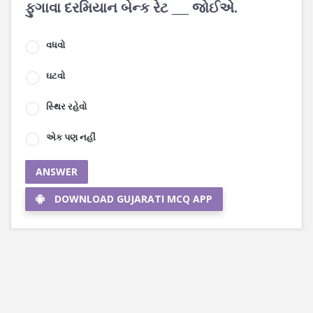
ફુગાવા દરમિયાન બેન્ક રેટ ___ જોઈએ.
વધવો
ઘટવો
સ્થિર રહેવો
એક પણ નહીં
ANSWER
DOWNLOAD GUJARATI MCQ APP