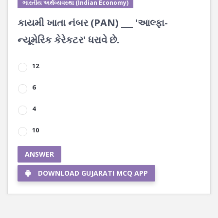
ભારતીય અર્થવ્યવસ્થા (Indian Economy)
કાયમી ખાતા નંબર (PAN) ___ 'આલ્ફા-
ન્યૂમેરિક કેરેકટર' ધરાવે છે.
12
6
4
10
ANSWER
DOWNLOAD GUJARATI MCQ APP