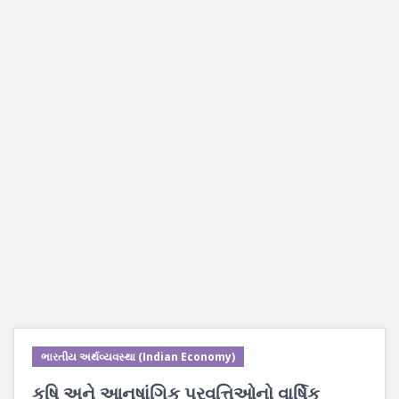
ભારતીય અર્થવ્યવસ્થા (Indian Economy)
કૃષિ અને આનુષાંગિક પ્રવૃત્તિઓનો વાર્ષિક