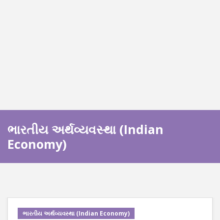
ભારતીય અર્થવ્યવસ્થા (Indian
Economy)
ભારતીય અર્થવ્યવસ્થા (Indian Economy)