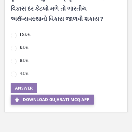
વિકાસ દર કેટલો મળે તો ભારતીય
અર્થવ્યવસ્થાનો વિકાસ જાળવી શકાય ?
10 ટકા
8 ટકા
6 ટકા
4 ટકા
ANSWER
DOWNLOAD GUJARATI MCQ APP