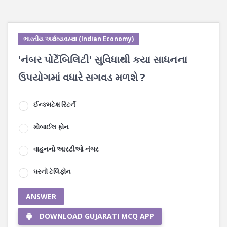
ભારતીય અર્થવ્યવસ્થા (Indian Economy)
'નંબર પોર્ટેબિલિટી' સુવિધાથી કયા સાધનના
ઉપયોગમાં વધારે સગવડ મળશે ?
ઈન્કમટેક્ષ રિટર્ન
મોબાઈલ ફોન
વાહનનો આરટીઓ નંબર
ઘરનો ટેલિફોન
ANSWER
DOWNLOAD GUJARATI MCQ APP