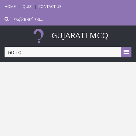
HOME
QUIZ
CONTACT US
GUJARATI MCQ
GO TO...