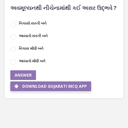
અવમૂલ્યનથી નીચેનામાંથી કઈ અસર ઉદ્ભવે ?
નિકાસો સસ્તી બને
આયાતો સસ્તી બને
નિકાસ મોંઘી બને
આયાતો મોંઘી બને
ANSWER
DOWNLOAD GUJARATI MCQ APP