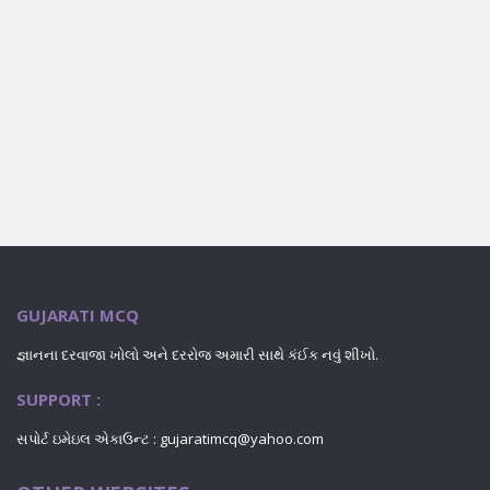
GUJARATI MCQ
જ્ઞાનના દરવાજા ખોલો અને દરરોજ અમારી સાથે કંઈક નવું શીખો.
SUPPORT :
સપોર્ટ ઇમેઇલ એકાઉન્ટ : gujaratimcq@yahoo.com