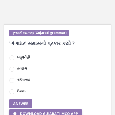
ગુજરાતી વ્યાકરણ (Gujarati grammar)
'ગંગાધર' સમાસનો પ્રકાર કયો ?
બહુવ્રીહી
તત્પુરુષ
કર્મ ધારય
ઉપપદ
ANSWER
DOWNLOAD GUJARATI MCQ APP