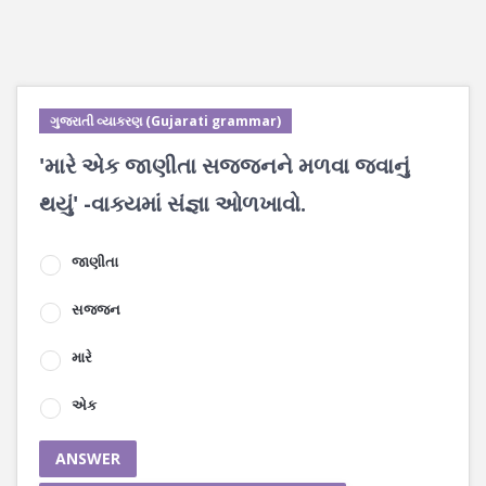
ગુજરાતી વ્યાકરણ (Gujarati grammar)
'મારે એક જાણીતા સજ્જનને મળવા જવાનું
થયું' -વાક્યમાં સંજ્ઞા ઓળખાવો.
જાણીતા
સજ્જન
મારે
એક
ANSWER