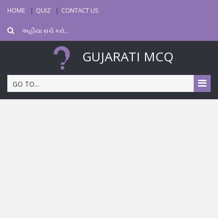
HOME
QUIZ
CONTACT US
GUJARATI MCQ
GO TO...