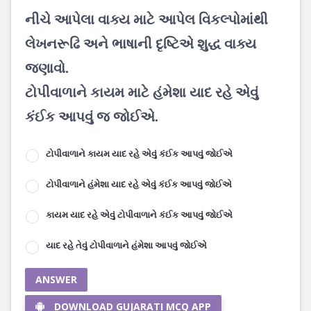
નીચે આપેલા વાક્ય માટે આપેલ વિકલ્પોમાંથી
લેખનરૂઢિ અને ભાષાની દૃષ્ટિએ શુદ્ધ વાક્ય
જણાવો.
ટોપીવાળાને કાયમ માટે હંમેશા યાદ રહે એવું
કંઈક આપવું જ જોઈએ.
ટોપીવાળાને કાયમ યાદ રહે એવું કંઈક આપવું જોઈએ
ટોપીવાળાને હંમેશા યાદ રહે એવું કંઈક આપવું જોઈએ
કાયમ યાદ રહે એવું ટોપીવાળાને કંઈક આપવું જોઈએ
યાદ રહે તેવું ટોપીવાળાને હંમેશા આપવું જોઈએ
ANSWER
DOWNLOAD GUJARATI MCQ APP