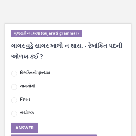
ગુજરાતી વ્યાકરણ (Gujarati grammar)
ગાગર
વડે
સાગર ખાલી ન થાય. - રેખાંકિત પદની
ઓળખ કઈ ?
વિભક્તિનો પ્રત્યય
નામયોગી
નિપાત
સંયોજક
ANSWER