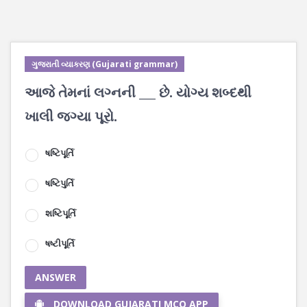
ગુજરાતી વ્યાકરણ (Gujarati grammar)
આજે તેમનાં લગ્નની ___ છે. યોગ્ય શબ્દથી
ખાલી જગ્યા પૂરો.
ષષ્ટિપૂર્તિ
ષષ્ટિપુર્તિ
શષ્ટિપૂર્તિ
ષષ્ટીપૂર્તિ
ANSWER
DOWNLOAD GUJARATI MCQ APP