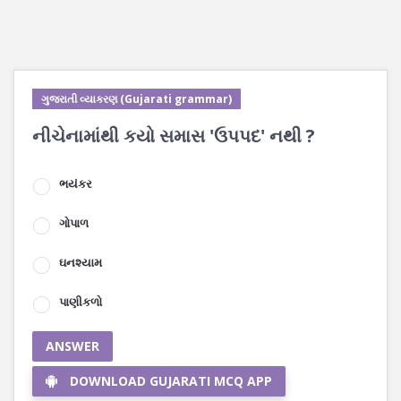
ગુજરાતી વ્યાકરણ (Gujarati grammar)
નીચેનામાંથી કયો સમાસ 'ઉપપદ' નથી ?
ભયંકર
ગોપાળ
ઘનશ્યામ
પાણીકળો
ANSWER
DOWNLOAD GUJARATI MCQ APP