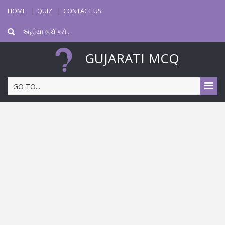
HOME
QUIZ
CONTACT US
GUJARATI MCQ
GO TO...