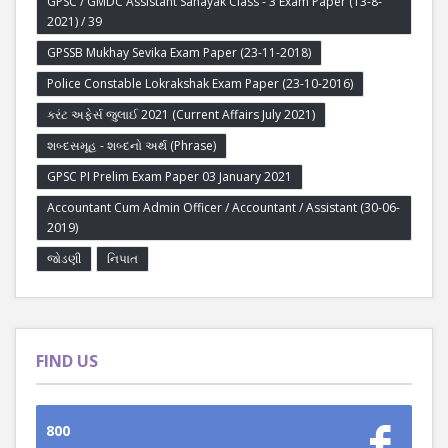
GPSC / GMDC Assistant Sahayak Class - 3 Exam Paper (13-8-
2021) / 39
GPSSB Mukhay Sevika Exam Paper (23-11-2018)
Police Constable Lokrakshak Exam Paper (23-10-2016)
કરંટ અફેર્સ જુલાઈ 2021 (Current Affairs July 2021)
શબ્દસમૂહ - શબ્દનો અર્થ (Phrase)
GPSC PI Prelim Exam Paper 03 January 2021
Accountant Cum Admin Officer / Accountant / Assistant (30-06-
2019)
જોડણી
નિપાત
FIND US
800