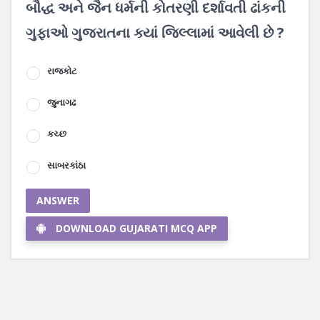
બૌદ્ધ અને જૈન ધર્મની કોતરણી દર્શાવતી ઢાંકની
ગુફાઓ ગુજરાતના ક્યાં જિલ્લામાં આવેલી છે ?
રાજકોટ
જુનાગઢ
કચ્છ
સાબરકાંઠા
ANSWER
DOWNLOAD GUJARATI MCQ APP