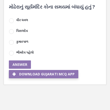
મોઢેરાનું સૂર્યમંદિર કોના સમયમાં બંધાયું હતું ?
વીર ધવલ
પિસલદેવ
કુમારપાળ
ભીમદેવ પહેલો
ANSWER
DOWNLOAD GUJARATI MCQ APP