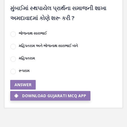
મુંબઈમાં સ્થપાયેલ પ્રાર્થના સમાજની શાખા
અમદાવાદમાં કોણે શરૂ કરી ?
ભોળાનાથ સારાભાઈ
મહિપતરામ અને ભોળાનાથ સારાભાઈ બંને
મહિપતરામ
રૂપરામ
ANSWER
DOWNLOAD GUJARATI MCQ APP