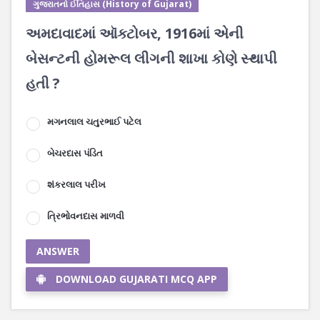
ગુજરાતનો ઈતિહાસ (History of Gujarat)
અમદાવાદમાં ઑક્ટોબર, 1916માં એની
બેસન્ટની હોમરૂલ લીગની શાખા કોણે સ્થાપી
હતી ?
મગનલાલ ચતુરભાઈ પટેલ
બેચરદાસ પંડિત
શંકરલાલ પરીખ
ત્રિભોવનદાસ માળવી
ANSWER
DOWNLOAD GUJARATI MCQ APP