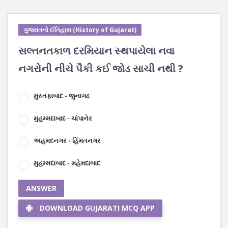
ગુજરાતનો ઈતિહાસ (History of Gujarat)
સલ્તનતકાળ દરમિયાન સ્થપાયેલા નવા
નગરોની નીચે પૈકી કઈ જોડ સાચી નથી ?
મુસ્તફાબાદ - જુનાગઢ
મુહમ્મદાબાદ - ચાંપાનેર
અહમદનગર - હિંમતનગર
મુહમ્મદાબાદ - મહેમદાબાદ
ANSWER
DOWNLOAD GUJARATI MCQ APP