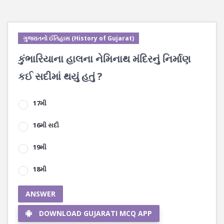
ગુજરાતનો ઈતિહાસ (History of Gujarat)
કુંભારિયાના હાલના નેમિનાથ મંદિરનું નિર્માણ
કઈ સદીમાં થયું હતું ?
17મી
16મી સદી
19મી
18મી
ANSWER
DOWNLOAD GUJARATI MCQ APP