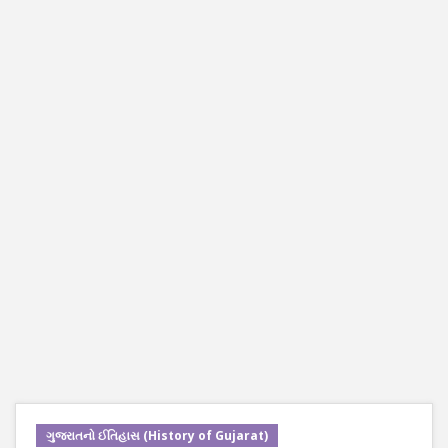
ગુજરાતનો ઈતિહાસ (History of Gujarat)