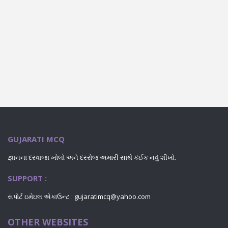
GUJARATI MCQ
જ્ઞાનના દરવાજા ખોલો અને દરરોજ અમારી સાથે કંઈક નવું શીખો.
SUPPORT :
સપોર્ટ ઇમેઇલ એકાઉન્ટ : gujaratimcq@yahoo.com
OTHER WEBSITES