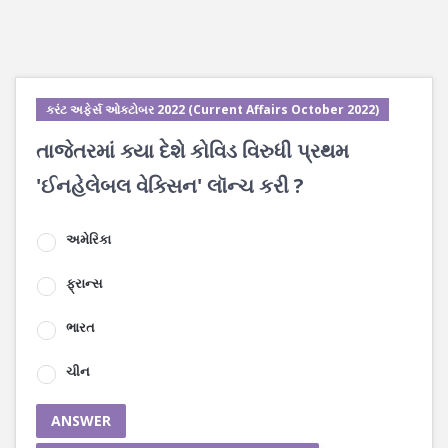
કરંટ અફેર્સ ઓક્ટોબર 2022 (Current Affairs October 2022)
તાજેતરમાં ક્યા દેશે કોવિડ વિરુધી પ્રથમ
'ઈનહેલેબલ વેક્સિન' લૉન્ચ કરી ?
અમેરિકા
ફ્રાન્સ
ભારત
ચીન
ANSWER