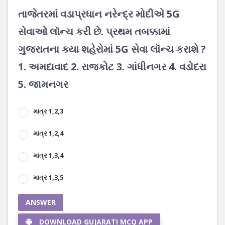
તાજેતરમાં વડાપ્રધાન નરેન્દ્ર મોદીએ 5G
સેવાઓ લૉન્ચ કરી છે. પ્રથમ તબક્કામાં
ગુજરાતના ક્યા શહેરોમાં 5G સેવા લૉન્ચ કરાશે ?
1. અમદાવાદ 2. રાજકોટ 3. ગાંધીનગર 4. વડોદરા
5. જામનગર
માત્ર 1,2,3
માત્ર 1,2,4
માત્ર 1,3,4
માત્ર 1,3,5
ANSWER
DOWNLOAD GUJARATI MCQ APP