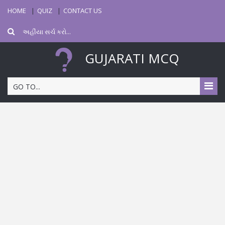
HOME
QUIZ
CONTACT US
GUJARATI MCQ
GO TO...