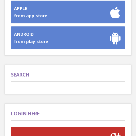
APPLE
from app store
ANDROID
from play store
SEARCH
LOGIN HERE