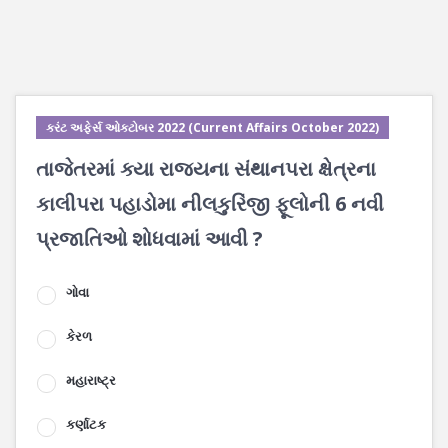
કરંટ અફેર્સ ઓક્ટોબર 2022 (Current Affairs October 2022)
તાજેતરમાં ક્યા રાજ્યના સંથાનપરા ક્ષેત્રના
કાલીપરા પહાડોમા નીલકુરિંજી ફૂલોની 6 નવી
પ્રજાતિઓ શોધવામાં આવી ?
ગોવા
કેરળ
મહારાષ્ટ્ર
કર્ણાટક