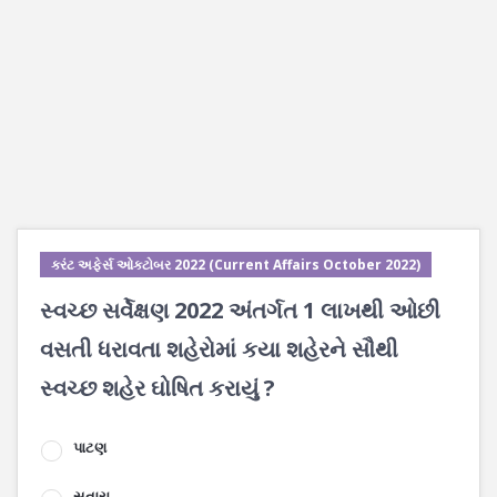
કરંટ અફેર્સ ઓક્ટોબર 2022 (Current Affairs October 2022)
સ્વચ્છ સર્વેક્ષણ 2022 અંતર્ગત 1 લાખથી ઓછી
વસતી ધરાવતા શહેરોમાં કયા શહેરને સૌથી
સ્વચ્છ શહેર ઘોષિત કરાયું ?
પાટણ
સતારા