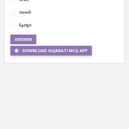
પંચગની
દેહરાદૂન
ANSWER
DOWNLOAD GUJARATI MCQ APP