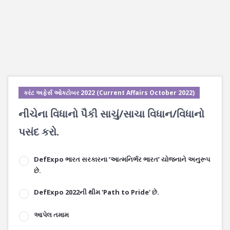
કરંટ અફેર્સ ઓક્ટોબર 2022 (Current Affairs October 2022)
નીચેના વિધાનો પૈકી સાચું/સાચા વિધાન/વિધાનો
પસંદ કરો.
DefExpo ભારત સરકારના ‘આત્મનિર્ભર ભારત’ યોજનાને અનુરૂપ
છે.
DefExpo 2022ની થીમ 'Path to Pride' છે.
આપેલ તમામ