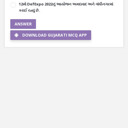
12મો DefExpo 2022નું આયોજન અમદાવાદ અને ગાંધીનગરમાં
કરાઈ રહ્યું છે.
ANSWER
DOWNLOAD GUJARATI MCQ APP