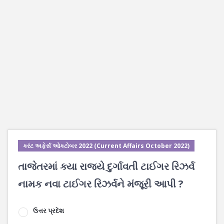
કરંટ અફેર્સ ઓક્ટોબર 2022 (Current Affairs October 2022)
તાજેતરમાં ક્યા રાજ્યે દુર્ગાવતી ટાઈગર રિઝર્વ
નામક નવા ટાઈગર રિઝર્વને મંજૂરી આપી ?
ઉત્તર પ્રદેશ