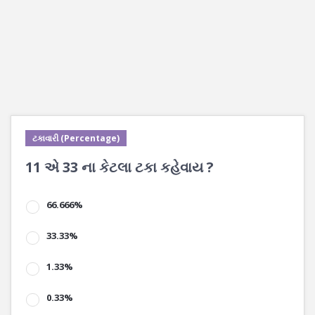
ટકાવારી (Percentage)
11 એ 33 ના કેટલા ટકા કહેવાય ?
66.666%
33.33%
1.33%
0.33%