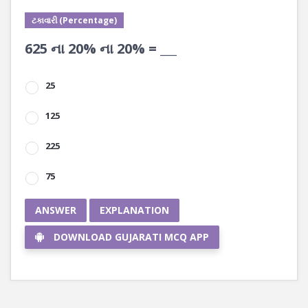
ટકાવારી (Percentage)
625 ના 20% ના 20% = ___
25
125
225
75
ANSWER
EXPLANATION
DOWNLOAD GUJARATI MCQ APP