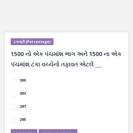
ટકાવારી (Percentage)
1500 નો એક પંચમાંશ ભાગ અને 1500 ના એક
પંચમાંશ ટકા વચ્ચેનો તફાવત એટલે ___
300
303
297
295