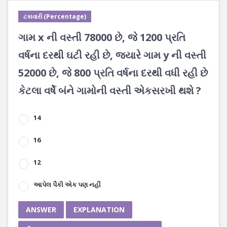
ટકાવારી (Percentage)
ગામ x ની વસ્તી 78000 છે, જે 1200 પ્રતિ
વર્ષના દરથી ઘટી રહી છે, જ્યારે ગામ y ની વસ્તી
52000 છે, જે 800 પ્રતિ વર્ષના દરથી વધી રહી છે‌
કેટલા વર્ષે બંને ગામોની વસ્તી એકસરખી થશે ?
14
16
12
આપેલ પૈકી એક પણ નહીં
ANSWER
EXPLANATION