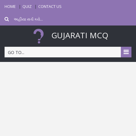
HOME
QUIZ
CONTACT US
GUJARATI MCQ
GO TO...