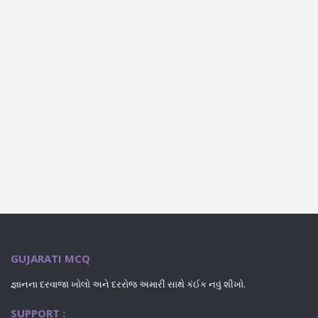
GUJARATI MCQ
જ્ઞાનના દરવાજા ખોલો અને દરરોજ અમારી સાથે કંઈક નવું શીખો.
SUPPORT :