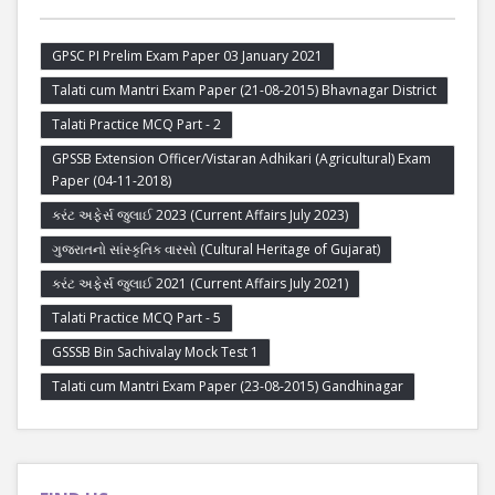
GPSC PI Prelim Exam Paper 03 January 2021
Talati cum Mantri Exam Paper (21-08-2015) Bhavnagar District
Talati Practice MCQ Part - 2
GPSSB Extension Officer/Vistaran Adhikari (Agricultural) Exam
Paper (04-11-2018)
કરંટ અફેર્સ જુલાઈ 2023 (Current Affairs July 2023)
ગુજરાતનો સાંસ્કૃતિક વારસો (Cultural Heritage of Gujarat)
કરંટ અફેર્સ જુલાઈ 2021 (Current Affairs July 2021)
Talati Practice MCQ Part - 5
GSSSB Bin Sachivalay Mock Test 1
Talati cum Mantri Exam Paper (23-08-2015) Gandhinagar