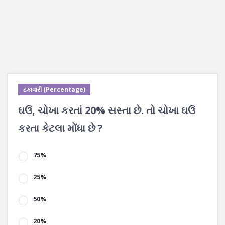
ટકાવારી (Percentage)
ઘઉં, ચોખા કરતાં 20% સસ્તા છે. તો ચોખા ઘઉં
કરતા કેટલા મોંધા છે ?
75%
25%
50%
20%