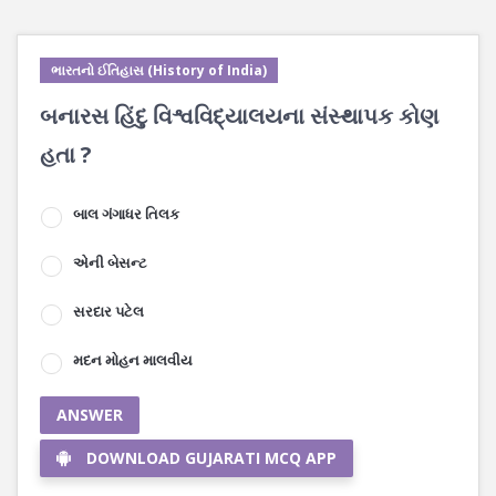
ભારતનો ઈતિહાસ (History of India)
બનારસ હિંદુ વિશ્વવિદ્યાલયના સંસ્થાપક કોણ
હતા ?
બાલ ગંગાધર તિલક
એની બેસન્ટ
સરદાર પટેલ
મદન મોહન માલવીય
ANSWER
DOWNLOAD GUJARATI MCQ APP