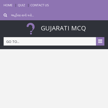
HOME
QUIZ
CONTACT US
GUJARATI MCQ
GO TO...