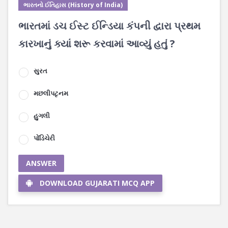
ભારતનો ઈતિહાસ (History of India)
ભારતમાં ડચ ઈસ્ટ ઈન્ડિયા કંપની દ્વારા પ્રથમ
કારખાનું ક્યાં શરૂ કરવામાં આવ્યું હતું ?
સુરત
મછલીપટૃનમ
હુગલી
પોંડિચેરી
ANSWER
DOWNLOAD GUJARATI MCQ APP