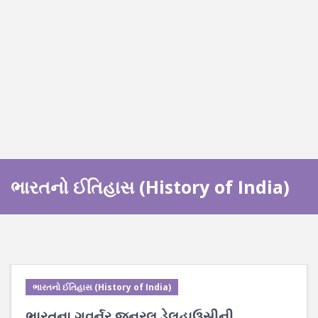
ભારતનો ઈતિહાસ (History of India)
ભારતનો ઈતિહાસ (History of India)
ભારતના ગવર્નર જનરલ ડેલહાઉસીની