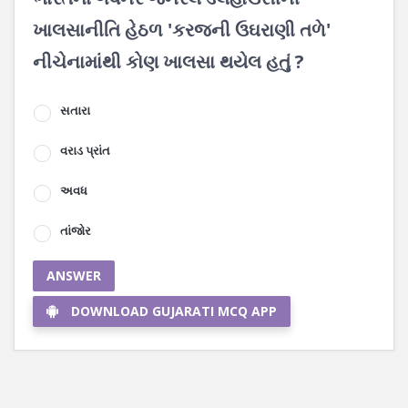
ખાલસાનીતિ હેઠળ 'કરજની ઉઘરાણી તળે'
નીચેનામાંથી કોણ ખાલસા થયેલ હતું ?
સતારા
વરાડ પ્રાંત
અવધ
તાંજોર
ANSWER
DOWNLOAD GUJARATI MCQ APP