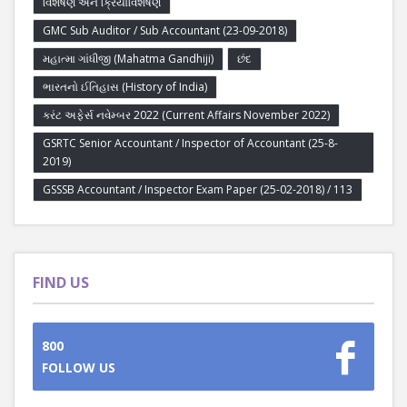
વિશેષણ અને ક્રિયાવિશેષણ
GMC Sub Auditor / Sub Accountant (23-09-2018)
મહાત્મા ગાંધીજી (Mahatma Gandhiji)
છંદ
ભારતનો ઈતિહાસ (History of India)
કરંટ અફેર્સ નવેમ્બર 2022 (Current Affairs November 2022)
GSRTC Senior Accountant / Inspector of Accountant (25-8-
2019)
GSSSB Accountant / Inspector Exam Paper (25-02-2018) / 113
FIND US
800
FOLLOW US