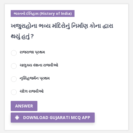
ભારતનો ઈતિહાસ (History of India)
ખજુરાહોના ભવ્ય મંદિરોનું નિર્માણ કોના દ્વારા
થયું હતું ?
રાજરાજા પ્રથમ
ચાલુક્ય વંશના રાજવીઓ
નૃસિંહજર્મન પ્રથમ
ચંદેલ રાજવીઓ
ANSWER
DOWNLOAD GUJARATI MCQ APP