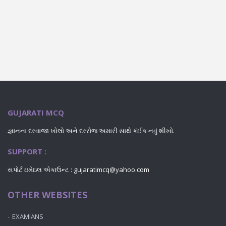
GUJARATI MCQ
જ્ઞાનના દરવાજા ખોલો અને દરરોજ અમારી સાથે કંઈક નવું શીખો.
SUPPORT :
સપોર્ટ ઇમેઇલ એકાઉન્ટ : gujaratimcq@yahoo.com
OTHER WEBSITES
EXAMIANS