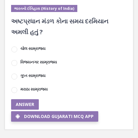
ભારતનો ઈતિહાસ (History of India)
અષ્ટપ્રધાન મંડળ કોના સમય દરમિયાન
અમલી હતું ?
ચોલ સામ્રાજ્ય
વિજયનગર સામ્રાજ્ય
ગુપ્ત સામ્રાજ્ય
મરાઠા સામ્રાજ્ય
ANSWER
DOWNLOAD GUJARATI MCQ APP