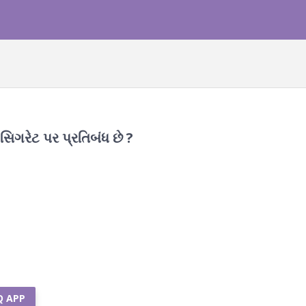
સિગરેટ પર પ્રતિબંધ છે ?
Q APP