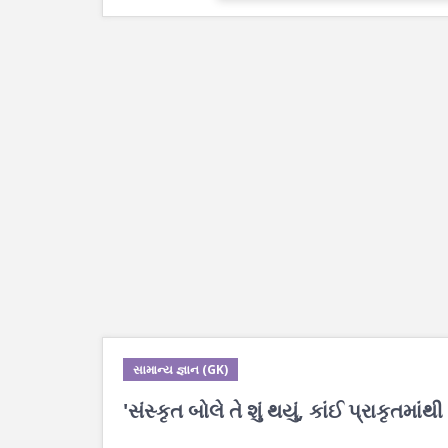
સામાન્ય જ્ઞાન (GK)
'સંસ્કૃત બોલે તે શું થયું, કાંઈ પ્રાકૃતમાં