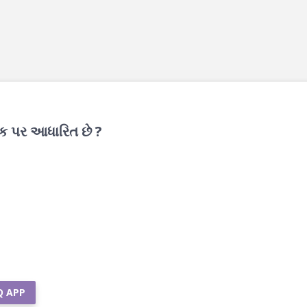
ક પર આધારિત છે ?
Q APP