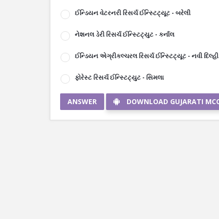
ઈન્ડિયન વેટરનરી રિસર્ચ ઈન્સ્ટિટ્યૂટ - બરેલી
નેશનલ ડેરી રિસર્ચ ઈન્સ્ટિટ્યુટ - કર્નાલ
ઈન્ડિયન એગ્રીકલ્ચરલ રિસર્ચ ઈન્સ્ટિટ્યૂટ - નવી દિલ્હી
ફોરેસ્ટ રિસર્ચ ઈન્સ્ટિટ્યુટ - સિમલા
ANSWER
DOWNLOAD GUJARATI MC