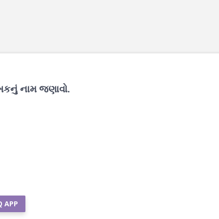
કનું નામ જણાવો.
Q APP