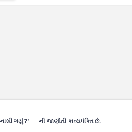
થી નાસી ગયું ?' ___ ની જાણીતી કાવ્યપંક્તિ છે.