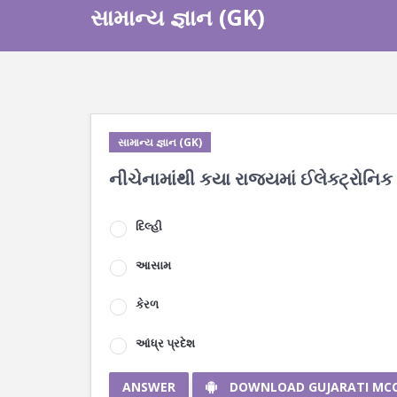
સામાન્ય જ્ઞાન (GK)
સામાન્ય જ્ઞાન (GK)
નીચેનામાંથી કયા રાજ્યમાં ઈલેક્ટ્રોનિક 
દિલ્હી
આસામ
કેરળ
આંધ્ર પ્રદેશ
ANSWER
DOWNLOAD GUJARATI MC