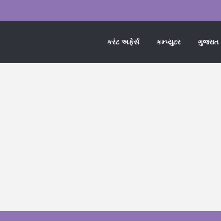
કરંટ અફેર્સ
કમ્પ્યુટર
ગુજરાત