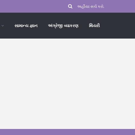
સામાન્ય જ્ઞાન
અંગ્રેજી વ્યાકરણ
થિયરી