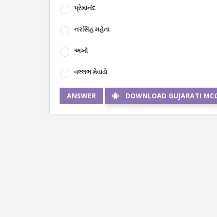
પ્રેમાનંદ
નરસિંહ મહેતા
અખો
વલ્લભ મેવાડો
ANSWER
DOWNLOAD GUJARATI MC