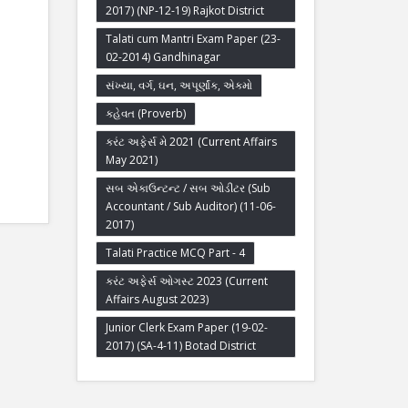
2017) (NP-12-19) Rajkot District
Talati cum Mantri Exam Paper (23-
02-2014) Gandhinagar
સંખ્યા, વર્ગ, ઘન, અપૂર્ણાંક, એકમો
કહેવત (Proverb)
કરંટ અફેર્સ મે 2021 (Current Affairs
May 2021)
સબ એકાઉન્ટન્ટ / સબ ઓડીટર (Sub
Accountant / Sub Auditor) (11-06-
2017)
Talati Practice MCQ Part - 4
કરંટ અફેર્સ ઓગસ્ટ 2023 (Current
Affairs August 2023)
Junior Clerk Exam Paper (19-02-
2017) (SA-4-11) Botad District