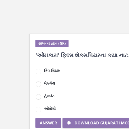
સામાન્ય જ્ઞાન (GK)
'ઓમકારા' ફિલ્મ શેક્સપિયરના કયા નાટ
કિંગ લિયર
મેકબેથ
હેમલેટ
ઓથેલો
ANSWER
DOWNLOAD GUJARATI MC