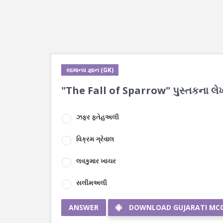
સામાન્ય જ્ઞાન (GK)
"The Fall of Sparrow" પુસ્તકના લેખ
ઝફર ફતેહઅલી
વિક્રમ ગ્રેવાલ
લવકુમાર ખાચર
સલીમઅલી
ANSWER
DOWNLOAD GUJARATI MC