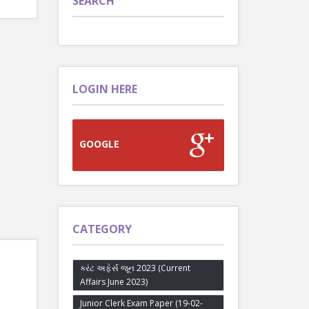
SEARCH
LOGIN HERE
GOOGLE
CATEGORY
કરંટ અફેર્સ જૂન 2023 (Current
Affairs June 2023)
Junior Clerk Exam Paper (19-02-