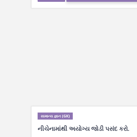
સામાન્ય જ્ઞાન (GK)
નીચેનામાંથી અયોગ્ય જોડી પસંદ કરો.