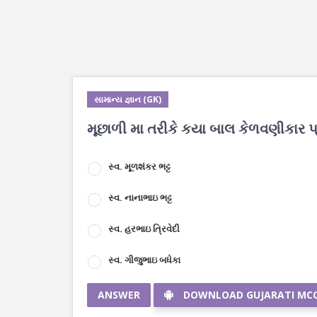
સામાન્ય જ્ઞાન (GK)
મૂછાળી મા તરીકે કયા બાલ કેળવણીકાર પ્
સ્વ. મૂળશંકર ભટ્ટ
સ્વ. નાનાભાઇ ભટ્ટ
સ્વ. હરભાઇ ત્રિવેદી
સ્વ. ગીજુભાઇ બધેકા
ANSWER
DOWNLOAD GUJARATI MC