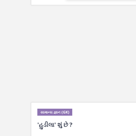
સામાન્ય જ્ઞાન (GK)
'હુડીલા' શું છે ?