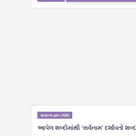
સામાન્ય જ્ઞાન (GK)
આપેલ શબ્દોમાંથી 'સર્વનામ' દર્શાવતો શબ્દ