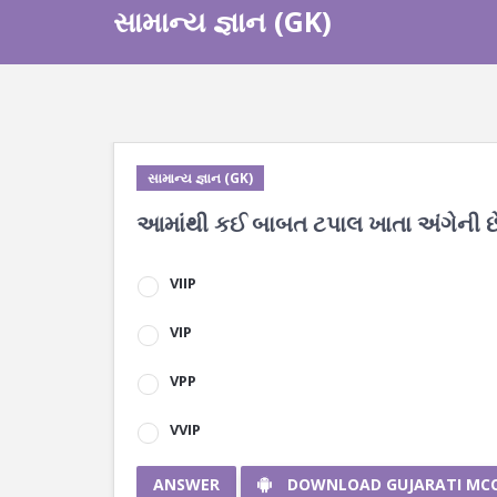
સામાન્ય જ્ઞાન (GK)
સામાન્ય જ્ઞાન (GK)
આમાંથી કઈ બાબત ટપાલ ખાતા અંગેની છ
VIIP
VIP
VPP
VVIP
ANSWER
DOWNLOAD GUJARATI MC