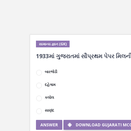
સામાન્ય જ્ઞાન (GK)
1933માં ગુજરાતમાં સૌપ્રથમ પેપર મિલન
બારજેડી
દહેગામ
કલોલ
સાણંદ
ANSWER
DOWNLOAD GUJARATI MC