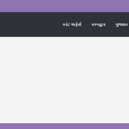
કરંટ અફેર્સ
કમ્પ્યુટર
ગુજરાત