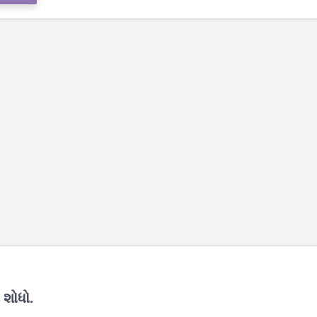
 શોધો.