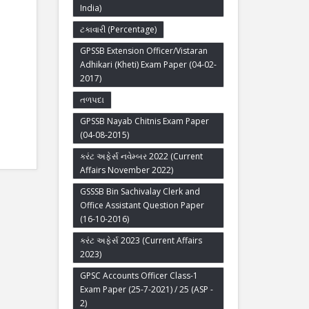
India)
ટકાવારી (Percentage)
GPSSB Extension Officer/Vistaran
Adhikari (Kheti) Exam Paper (04-02-
2017)
તળપદા
GPSSB Nayab Chitnis Exam Paper
(04-08-2015)
કરંટ અફેર્સ નવેમ્બર 2022 (Current
Affairs November 2022)
GSSSB Bin Sachivalay Clerk and
Office Assistant Question Paper
(16-10-2016)
કરંટ અફેર્સ 2023 (Current Affairs
2023)
GPSC Accounts Officer Class-1
Exam Paper (25-7-2021) / 25 (ASP -
2)