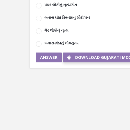
પઢાર લોકોનું નૃત્યગીત
બનાસકાંઠા વિસ્તારનું શૌર્યગાન
મેર લોકોનું નૃત્ય
બનાસકાંઠાનું લોકનુત્ય
ANSWER
DOWNLOAD GUJARATI MC