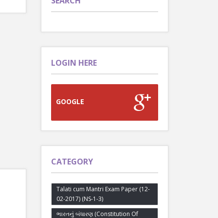
SEARCH
LOGIN HERE
GOOGLE
CATEGORY
Talati cum Mantri Exam Paper (12-
02-2017) (NS-1-3)
ભારતનું બંધારણ (Constitution Of