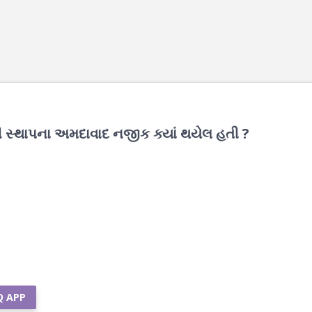
ી સ્થાપના અમદાવાદ નજીક ક્યાં થયેલ હતી ?
Q APP