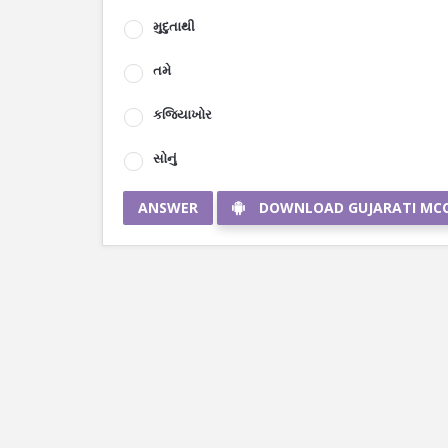
મુદુતાથી
તમે
કજિયાખોર
સોનું
ANSWER
DOWNLOAD GUJARATI MC