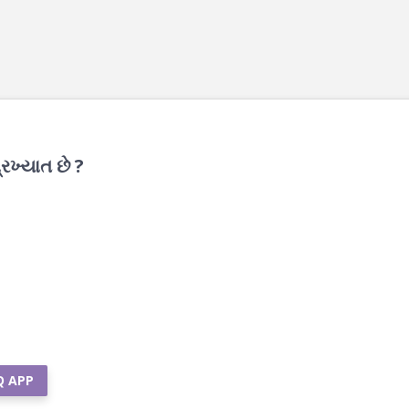
રખ્યાત છે ?
Q APP