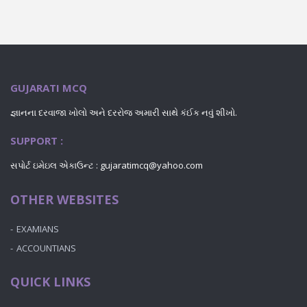
GUJARATI MCQ
જ્ઞાનના દરવાજા ખોલો અને દરરોજ અમારી સાથે કંઈક નવું શીખો.
SUPPORT :
સપોર્ટ ઇમેઇલ એકાઉન્ટ : gujaratimcq@yahoo.com
OTHER WEBSITES
EXAMIANS
ACCOUNTIANS
QUICK LINKS