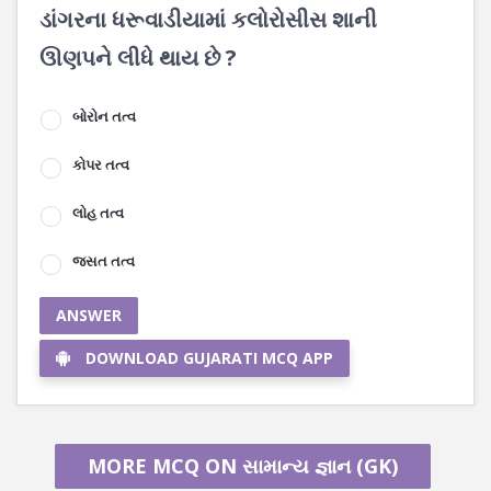
ડાંગરના ધરૂવાડીયામાં કલોરોસીસ શાની
ઊણપને લીધે થાય છે ?
બોરોન તત્વ
કોપર તત્વ
લોહ તત્વ
જસત તત્વ
ANSWER
DOWNLOAD GUJARATI MCQ APP
MORE MCQ ON સામાન્ય જ્ઞાન (GK)