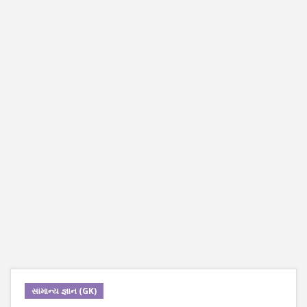
સામાન્ય જ્ઞાન (GK)