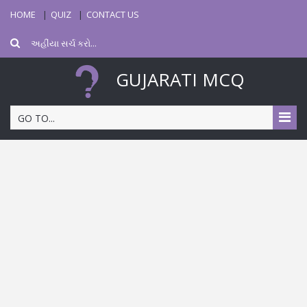
HOME
QUIZ
CONTACT US
GUJARATI MCQ
GO TO...