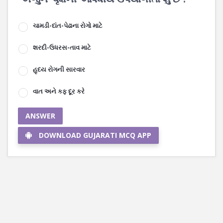
ચામડી-દાંત-પેઢાના રોગો માટે
શરદી-ઉધરસ-તાવ માટે
હૃદય રોગની સારવાર
વાત અને કફ દૂર કરે
ANSWER
DOWNLOAD GUJARATI MCQ APP