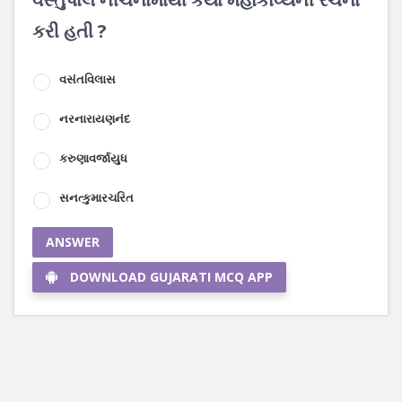
કરી હતી ?
વસંતવિલાસ
નરનારાયણનંદ
કરુણાવર્જાયુધ
સનત્કુમારચરિત
ANSWER
DOWNLOAD GUJARATI MCQ APP