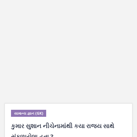
સામાન્ય જ્ઞાન (GK)
કુમાર સુશાન નીચેનામાંથી કયા રાજય સાથે
સંકળાયેલા હતા ?