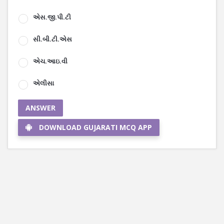
એસ.જી.પી.ટી
સી.બી.ટી.એસ
એચ.આઇ.વી
એલીસા
ANSWER
DOWNLOAD GUJARATI MCQ APP