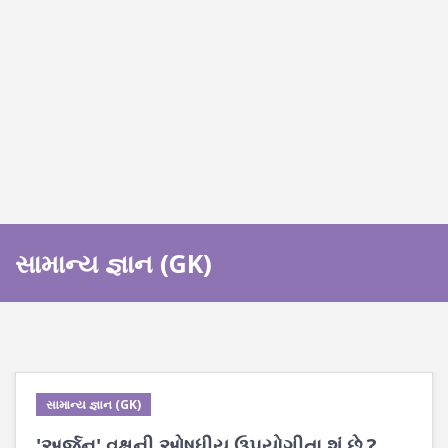
સામાન્ય જ્ઞાન (GK)
સામાન્ય જ્ઞાન (GK)
'અર્જુન' વૃક્ષની ઓષધીય ઉપયોગીતા શું છે ?