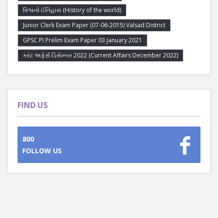
વિશ્વનો ઈતિહાસ (History of the world)
Junior Clerk Exam Paper (07-06-2015) Valsad District
GPSC PI Prelim Exam Paper 03 January 2021
કરંટ અફેર્સ ડિસેમ્બર 2022 (Current Affairs December 2022)
FIND US
800
FOLLOW US