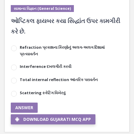
સામાન્ય વિજ્ઞાન (General Science)
ઓપ્ટિકલ ફાયબર કયા સિદ્ધાંત ઉપર કામગીરી
કરે છે.
Refraction પ્રકાશના કિરણોનું અલગ-અલગ દિશામાં
પ્રત્યાવર્તન
Interference દખલગીરી કરવી
Total internal reflection આંતરિક પરાવર્તન
Scattering સ્કેટિંગ વિખેરવું
ANSWER
DOWNLOAD GUJARATI MCQ APP