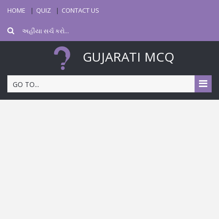
HOME
QUIZ
CONTACT US
GUJARATI MCQ
GO TO...