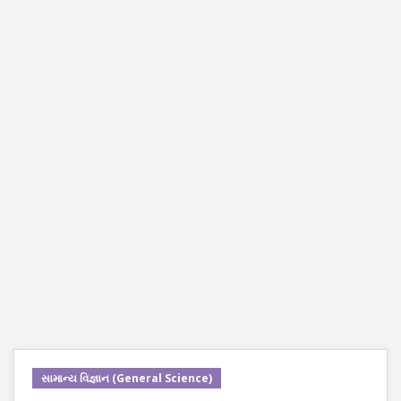
સામાન્ય વિજ્ઞાન (General Science)