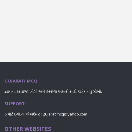
GUJARATI MCQ
જ્ઞાનના દરવાજા ખોલો અને દરરોજ અમારી સાથે કંઈક નવું શીખો.
SUPPORT :
સપોર્ટ ઇમેઇલ એકાઉન્ટ : gujaratimcq@yahoo.com
OTHER WEBSITES