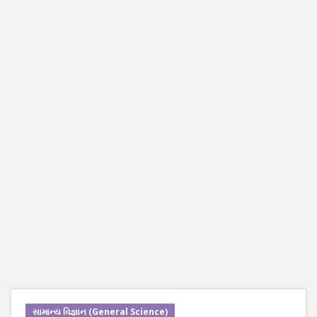
સામાન્ય વિજ્ઞાન (General Science)