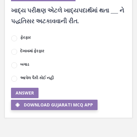
ખાદ્ય પરીક્ષણ એટલે ખાદ્યપદાર્થમાં થતા ___ ને
પદ્ધતિસર અટકાવવાની રીત.
ફેરફાર
દેખાવમાં ફેરફાર
બગાડ
આપેલ પૈકી કોઈ નહી
ANSWER
DOWNLOAD GUJARATI MCQ APP