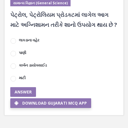
સામાન્ય વિજ્ઞાન (General Science)
પેટ્રોલ, પેટ્રોલિયમ પ્રોડક્ટમાં લાગેલ આગ
માટે અગ્નિશામન તરીકે શાનો ઉપયોગ થાય છે ?
લાકડાના વહેર
પાણી
કાર્બન ડાયોક્સાઈડ
માટી
ANSWER
DOWNLOAD GUJARATI MCQ APP