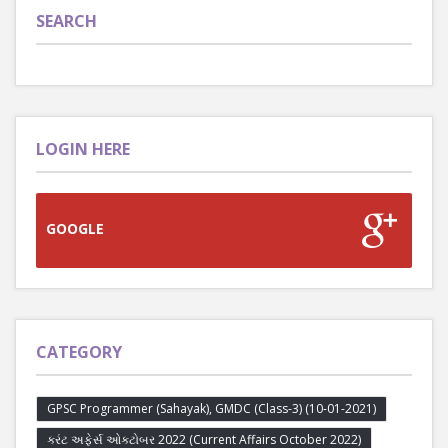
SEARCH
LOGIN HERE
GOOGLE
CATEGORY
GPSC Programmer (Sahayak), GMDC (Class-3) (10-01-2021)
કરંટ અફેર્સ ઓક્ટોબર 2022 (Current Affairs October 2022)