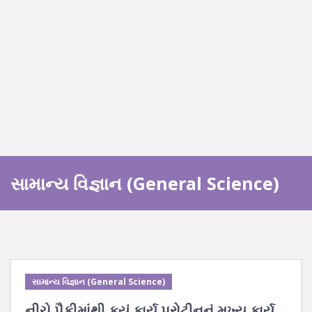
સામાન્ય વિજ્ઞાન (General Science)
સામાન્ય વિજ્ઞાન (General Science)
નીચે પૈકીમાંથી કયું કાર્ય પ્રોટીનનું મુખ્ય કાર્ય