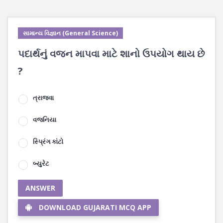
સામાન્ય વિજ્ઞાન (General Science)
પદાર્થનું વજન માપવા માટે શાનો ઉપયોગ થાય છે
?
ત્રાજવા
વજનિયા
સ્પ્રિંગ કાંટો
બ્યુરેટ
ANSWER
DOWNLOAD GUJARATI MCQ APP