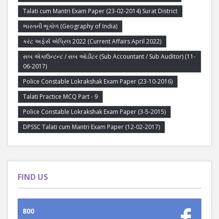
Talati cum Mantri Exam Paper (23-02-2014) Surat District
ભારતની ભૂગોળ (Geography of India)
કરંટ અફેર્સ એપ્રિલ 2022 (Current Affairs April 2022)
સબ એકાઉન્ટન્ટ / સબ ઓડીટર (Sub Accountant / Sub Auditor) (11-
06-2017)
Police Constable Lokrakshak Exam Paper (23-10-2016)
Talati Practice MCQ Part - 9
Police Constable Lokrakshak Exam Paper (3-5-2015)
DPSSC Talati cum Mantri Exam Paper (12-02-2017)
FIND US
800