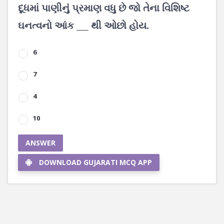
દૂધમાં પાણીનું પ્રમાણ વધુ છે જો તેના વિશિષ્ટ
ઘનત્વનો આંક ___ થી ઓછો હોય.
6
7
4
10
ANSWER
DOWNLOAD GUJARATI MCQ APP