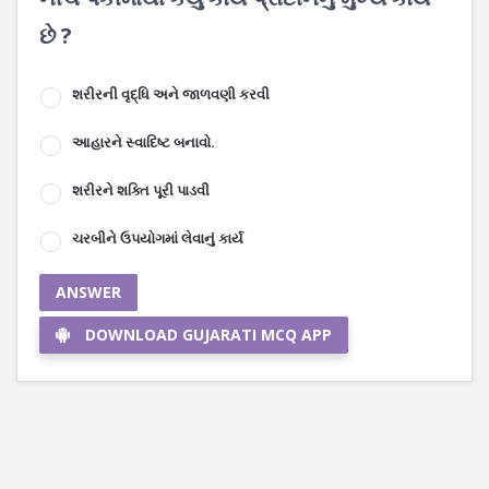
છે ?
શરીરની વૃદ્ધિ અને જાળવણી કરવી
આહારને સ્વાદિષ્ટ બનાવો.
શરીરને શક્તિ પૂરી પાડવી
ચરબીને ઉપયોગમાં લેવાનું કાર્ય
ANSWER
DOWNLOAD GUJARATI MCQ APP