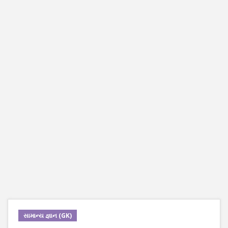
સામાન્ય જ્ઞાન (GK)