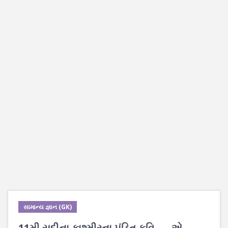
સામાન્ય જ્ઞાન (GK)
11મી સદીના કાશ્મીરના પંડિત કવિ ___ એ