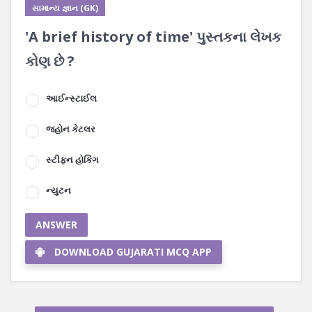
સામાન્ય જ્ઞાન (GK)
'A brief history of time' પુસ્તકના લેખક
કોણ છે ?
આઈન્સ્ટાઈલ
જહોન કેટલર
સ્ટીફન હોકિંગ
ન્યુટન
ANSWER
DOWNLOAD GUJARATI MCQ APP