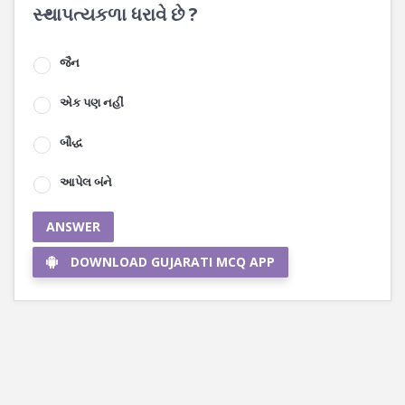
સ્થાપત્યકળા ધરાવે છે ?
જૈન
એક પણ નહીં
બૌદ્ધ
આપેલ બંને
ANSWER
DOWNLOAD GUJARATI MCQ APP