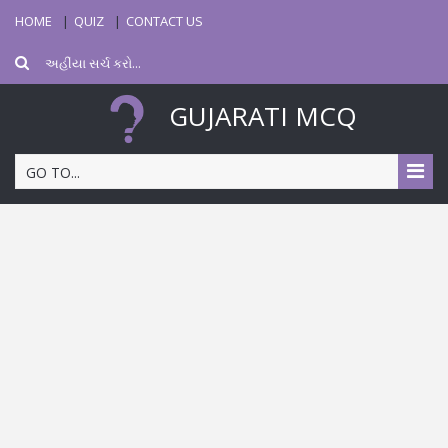
HOME
QUIZ
CONTACT US
GUJARATI MCQ
GO TO...