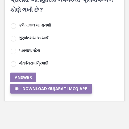
કોણે લખી છે ?
કનૈયાલાલ મા. મુનશી
ગુણવંતરાય આચાર્ય
પન્નાલાલ પટેલ
ગોવર્ધનરામ ત્રિપાઠી
ANSWER
DOWNLOAD GUJARATI MCQ APP