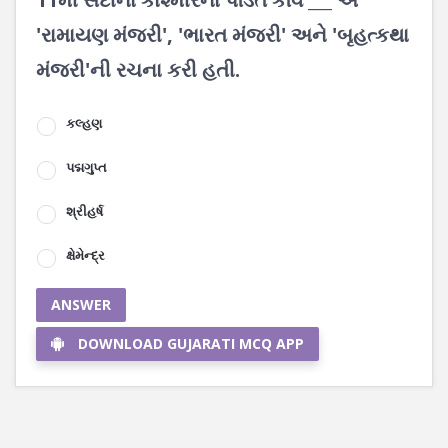
'રામાયણ મંજરી', 'ભારત મંજરી' અને 'બૃહત્કથા
મંજરી'ની રચના કરી હતી.
કલ્હણ
પદ્મગુપ્ત
શ્રીહર્ષ
ક્ષેમેન્દ્ર
ANSWER
DOWNLOAD GUJARATI MCQ APP