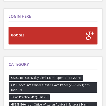
LOGIN HERE
GOOGLE
CATEGORY
GSSSB Bin Sachivalay Clerk Exam Paper (21-12-2014)
GPSC Accounts Officer Class-1 Exam Paper (25-7-2021) / 25
(ASP - 2)
Talati Practice MCQ Part - 5
GPSSB Extension Officer/Vistaran Adhikari (Sahakar) Exam