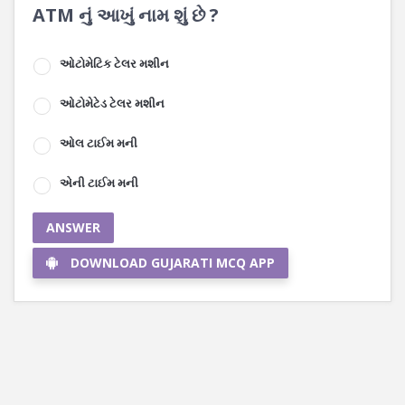
ATM નું આખું નામ શું છે ?
ઓટોમેટિક ટેલર મશીન
ઓટોમેટેડ ટેલર મશીન
ઓલ ટાઈમ મની
એની ટાઈમ મની
ANSWER
DOWNLOAD GUJARATI MCQ APP