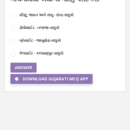
સીસું, જસત અને તાંબુ - દાંતા તાલુકો
ડોલોમાઈડ - તળાજા તાલુકો
ગ્રેસાઈટ - જાબુઘોડા તાલુકો
કેલ્સાઈટ - કલ્યાણપુર તાલુકો
ANSWER
DOWNLOAD GUJARATI MCQ APP