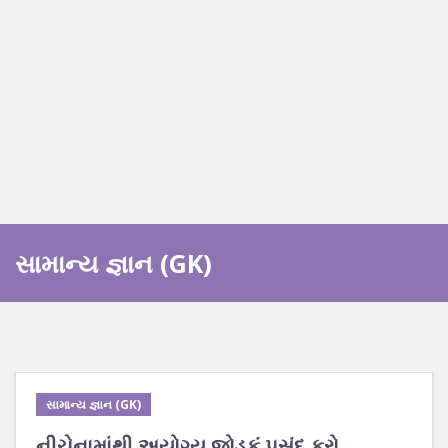
સામાન્ય જ્ઞાન (GK)
સામાન્ય જ્ઞાન (GK)
નીચેનામાંથી અયોગ્ય જોડકું પસંદ કરો.