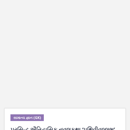
સામાન્ય જ્ઞાન (GK)
પ્રસિદ્ધ ઐતિહાસિક નવલકથા ‘પૃથિવીવલ્લભ’