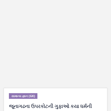
સામાન્ય જ્ઞાન (GK)
જૂનાગઢના ઉપરકોટની ગુફાઓ કયા ધર્મની