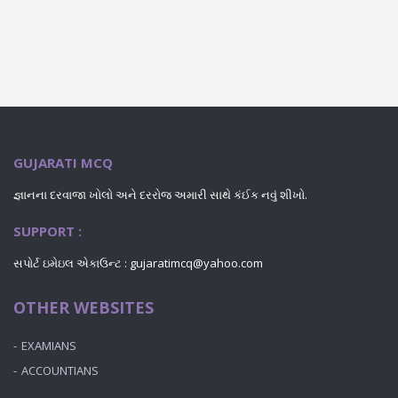
GUJARATI MCQ
જ્ઞાનના દરવાજા ખોલો અને દરરોજ અમારી સાથે કંઈક નવું શીખો.
SUPPORT :
સપોર્ટ ઇમેઇલ એકાઉન્ટ : gujaratimcq@yahoo.com
OTHER WEBSITES
EXAMIANS
ACCOUNTIANS