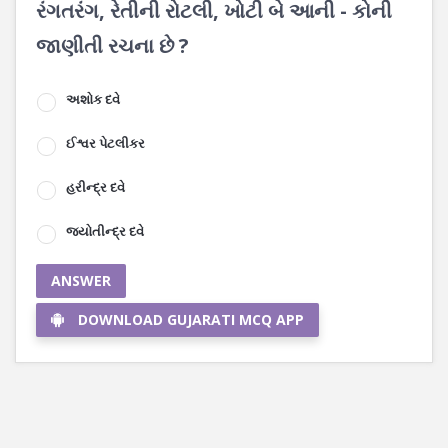
રંગતરંગ, રેતીની રોટલી, ખોટી બે આની - કોની
જાણીતી રચના છે ?
અશોક દવે
ઈશ્વર પેટલીકર
હરીન્દ્ર દવે
જ્યોતીન્દ્ર દવે
ANSWER
DOWNLOAD GUJARATI MCQ APP