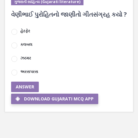
ગુજરાતી સાહિત્ય (Gujarati literature)
વેણીભાઈ પુરોહિતનો જાણીતો ગીતસંગ્રહ કયો ?
હેરફેર
કલબલ
ઝરમર
અરસપરસ
ANSWER
DOWNLOAD GUJARATI MCQ APP