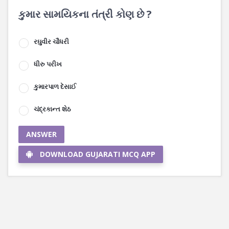
કુમાર સામયિકના તંત્રી કોણ છે ?
રઘુવીર ચૌધરી
ધીરુ પરીખ
કુમારપાળ દેસાઈ
ચંદ્રકાન્ત શેઠ
ANSWER
DOWNLOAD GUJARATI MCQ APP