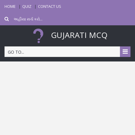
HOME
QUIZ
CONTACT US
GUJARATI MCQ
GO TO...