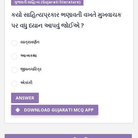
ગુજરાતી સાહિત્ય (Gujarati literature)
કયો સાહિત્યપ્રકાર ભણાવતી વખતે મુખવાચક
પર વધુ ધ્યાન આપવું જોઈએ ?
યાત્રાવર્ણન
આત્મકથા
જીવનચરિત્ર
એકાંકી
ANSWER
DOWNLOAD GUJARATI MCQ APP