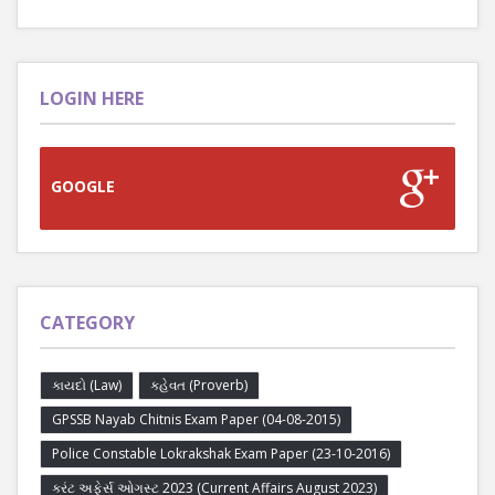
LOGIN HERE
GOOGLE
CATEGORY
કાયદો (Law)
કહેવત (Proverb)
GPSSB Nayab Chitnis Exam Paper (04-08-2015)
Police Constable Lokrakshak Exam Paper (23-10-2016)
કરંટ અફેર્સ ઓગસ્ટ 2023 (Current Affairs August 2023)