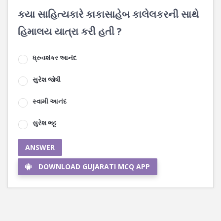
કયા સાહિત્યકારે કાકાસાહેબ કાલેલકરની સાથે
હિમાલય યાત્રા કરી હતી ?
ધ્રુવશંકર આનંદ
સુરેશ જોષી
સ્વામી આનંદ
સુરેશ ભટ્ટ
ANSWER
DOWNLOAD GUJARATI MCQ APP