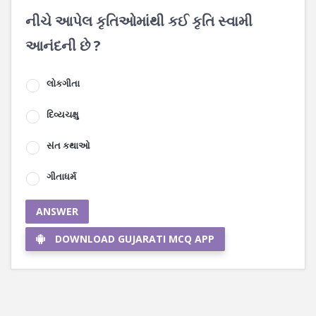
નીચે આપેલ કૃતિઓમાંથી કઈ કૃતિ સ્વામી
આનંદની છે ?
લોકગીતા
દિવ્યચક્ષુ
સંત કથાઓ
ગીતાધર્મ
ANSWER
DOWNLOAD GUJARATI MCQ APP