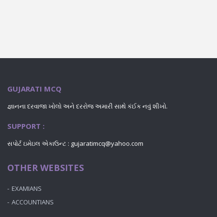
GUJARATI MCQ
જ્ઞાનના દરવાજા ખોલો અને દરરોજ અમારી સાથે કંઈક નવું શીખો.
SUPPORT :
સપોર્ટ ઇમેઇલ એકાઉન્ટ : gujaratimcq@yahoo.com
OTHER WEBSITES
EXAMIANS
ACCOUNTIANS