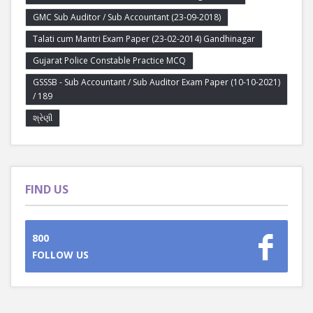
GMC Sub Auditor / Sub Accountant (23-09-2018)
Talati cum Mantri Exam Paper (23-02-2014) Gandhinagar
Gujarat Police Constable Practice MCQ
GSSSB - Sub Accountant / Sub Auditor Exam Paper (10-10-2021)
/ 189
શ્રેણી
FIND US
800
FOLLOW US