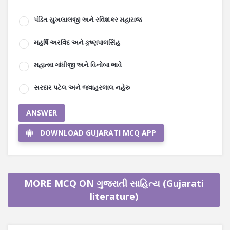
પંડિત સુખલાલજી અને રવિશંકર મહારાજ
મહર્ષિ અરવિંદ અને કૃષ્ણપાલસિંહ
મહાત્મા ગાંધીજી અને વિનોબા ભાવે
સરદાર પટેલ અને જવાહરલાલ નહેરુ
ANSWER
DOWNLOAD GUJARATI MCQ APP
MORE MCQ ON ગુજરાતી સાહિત્ય (Gujarati
literature)