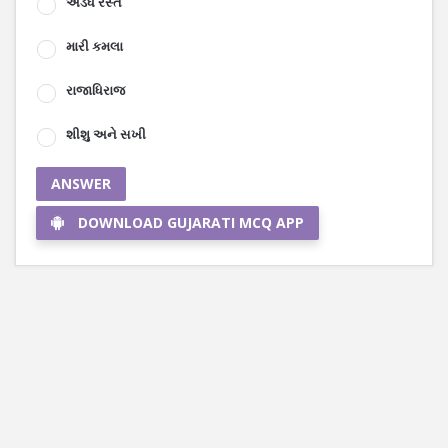
અડધે રસ્તે
મારી કમલા
રાજાધિરાજ
શીશુ અને સખી
ANSWER
DOWNLOAD GUJARATI MCQ APP