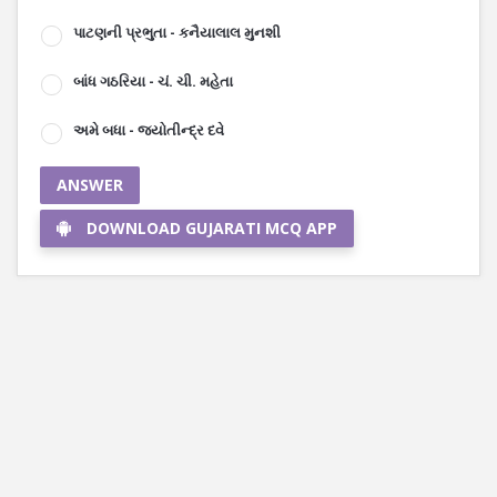
પાટણની પ્રભુતા - કનૈયાલાલ મુનશી
બાંધ ગઠરિયા - ચં. ચી. મહેતા
અમે બધા - જ્યોતીન્દ્ર દવે
ANSWER
DOWNLOAD GUJARATI MCQ APP