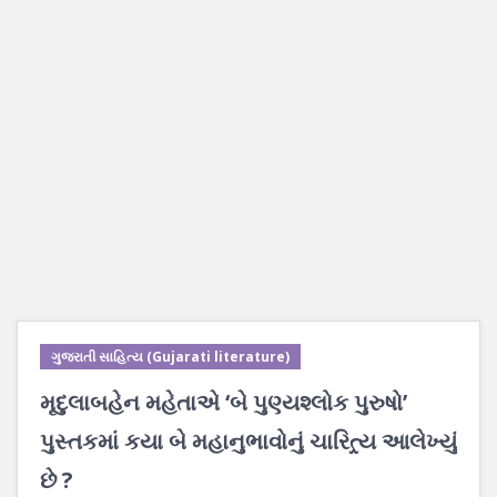
ગુજરાતી સાહિત્ય (Gujarati literature)
મૃદુલાબહેન મહેતાએ ‘બે પુણ્યશ્લોક પુરુષો’
પુસ્તકમાં કયા બે મહાનુભાવોનું ચારિત્ર્ય આલેખ્યું
છે ?