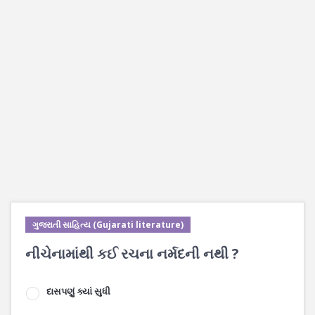
ગુજરાતી સાહિત્ય (Gujarati literature)
નીચેનામાંથી કઈ રચના નર્મદની નથી ?
દાસપણું ક્યાં સુધી