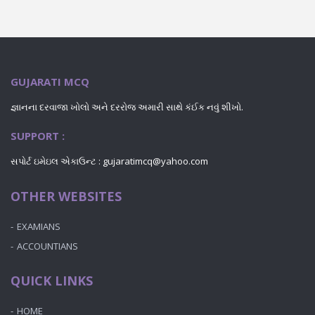
GUJARATI MCQ
જ્ઞાનના દરવાજા ખોલો અને દરરોજ અમારી સાથે કંઈક નવું શીખો.
SUPPORT :
સપોર્ટ ઇમેઇલ એકાઉન્ટ : gujaratimcq@yahoo.com
OTHER WEBSITES
EXAMIANS
ACCOUNTIANS
QUICK LINKS
HOME