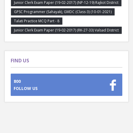
Junior Clerk Exam Paper (19-02-2017) (NP-12-19) Rajkot District
GPSC Programmer (Sahayak), GMDC (Class-3) (10-01-2021)
Talati Practice MCQ Part - 8
Junior Clerk Exam Paper (19-02-2017) (RK-27-33) Valsad District
FIND US
800
FOLLOW US