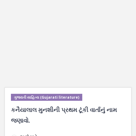
ગુજરાતી સાહિત્ય (Gujarati literature)
કનૈયાલાલ મુનશીની પ્રથમ ટૂંકી વાર્તાનું નામ
જણાવો.