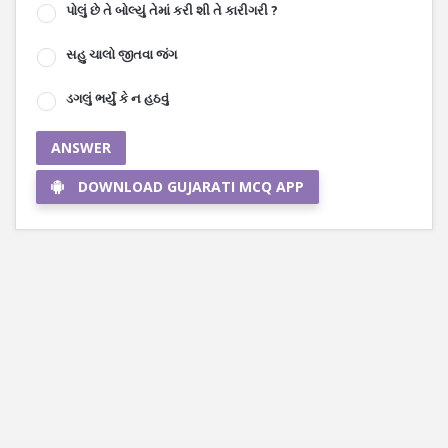
પોલું છે તે બોલ્યું તેમાં કરી શી તે કારીગરી ?
સહુ ચાલો જીતવા જંગ
ડગલું ભર્યું કે ન હઠવું
ANSWER
DOWNLOAD GUJARATI MCQ APP