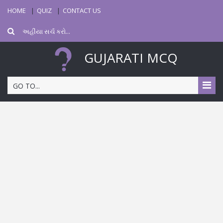
HOME
QUIZ
CONTACT US
GUJARATI MCQ
GO TO...