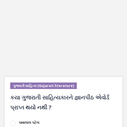
ગુજરાતી સાહિત્ય (Gujarati literature)
કયા ગુજરાતી સાહિત્યકારને જ્ઞાનપીઠ એવોર્ડ
પ્રાપ્ત થયો નથી ?
પન્નાલાલ પટેલ