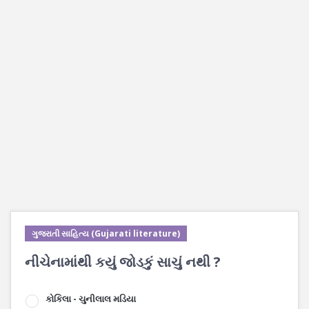
ગુજરાતી સાહિત્ય (Gujarati literature)
નીચેનામાંથી કયું જોડકું સાચું નથી ?
કોકિલા - ચુનીલાલ મડિયા