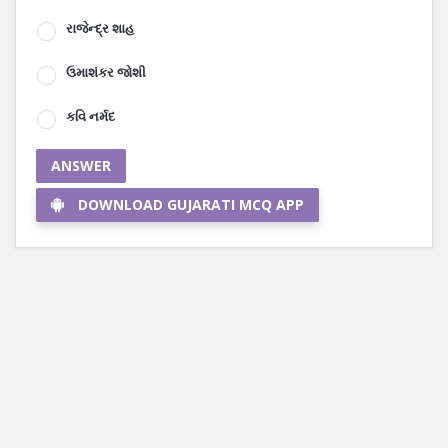
રાજેન્દ્ર શાહ
ઉમાશંકર જોશી
કવિ નર્મદ
ANSWER
DOWNLOAD GUJARATI MCQ APP