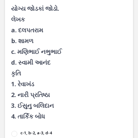
યોગ્ય જોડકાં જોડો.
લેખક
a. દલપતરામ
b. શામળ
c. મણિભાઈ નભુભાઈ
d. સ્વામી આનંદ
કૃતિ
1. રેવાખંડ
2. નારી પ્રતિષ્ઠા
3. ઈસુનુ બલિદાન
4. તાર્કિક બોધ
c-1, b-2, a-3, d-4