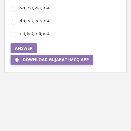
b-1, c-2, d-3, a-4
d-1, a-2, b-3, c-4
a-1, b-2, c-3, d-4
ANSWER
DOWNLOAD GUJARATI MCQ APP