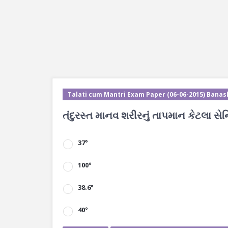
Talati cum Mantri Exam Paper (06-06-2015) Banas
તંદુરસ્ત માનવ શરીરનું તાપમાન કેટલા સેન્
37°
100°
38.6°
40°