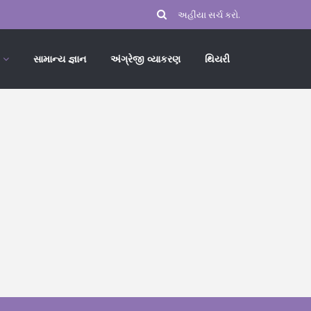
સામાન્ય જ્ઞાન
અંગ્રેજી વ્યાકરણ
થિયરી