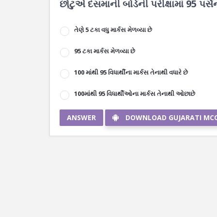
છોટુએ દસમાની બોર્ડની પરીક્ષામાં 95 પર્સ
તેણે 5 ટકા વધુ માર્કસ મેળવ્યા છે
95 ટકા માર્કસ મેળવ્યા છે
100 માંથી 95 વિધાર્થીના માર્કસ તેનાથી વધારે છે
100માંથી 95 વિધાર્થીઓના માર્કસ તેનાથી ઓછાછે
ANSWER
DOWNLOAD GUJARATI MC