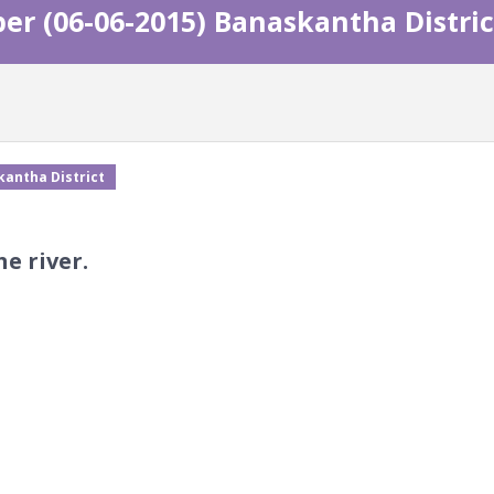
er (06-06-2015) Banaskantha Distric
kantha District
he river.