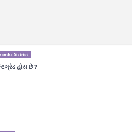
kantha District
ટિગ્રેડ હોય છે ?