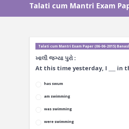
Talati cum Mantri Exam Pap
Talati cum Mantri Exam Paper (06-06-2015) Banas
ખાલી જગ્યા પુરો :
At this time yesterday, I ___ in t
has swum
am swimming
was swimming
were swimming