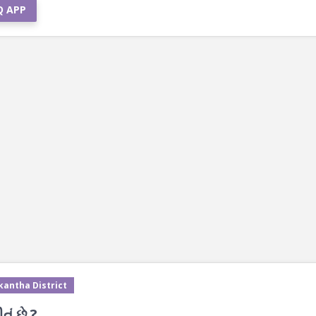
Q APP
kantha District
ું છે ?