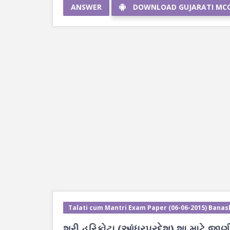
ANSWER
DOWNLOAD GUJARATI MC
Talati cum Mantri Exam Paper (06-06-2015) Banas
શ્રી હરિકોટા (આંધ્રપ્રદેશ) શા માટે જાણીત