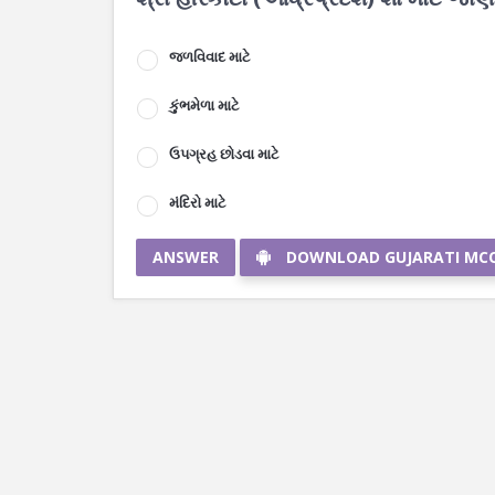
જળવિવાદ માટે
કુંભમેળા માટે
ઉપગ્રહ છોડવા માટે
મંદિરો માટે
ANSWER
DOWNLOAD GUJARATI MC