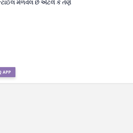
ેન્ટાઈલ મેળવેલ છે એટલે કે તેણે
Q APP