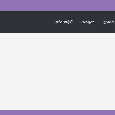
કરંટ અફેર્સ
કમ્પ્યુટર
ગુજરાત