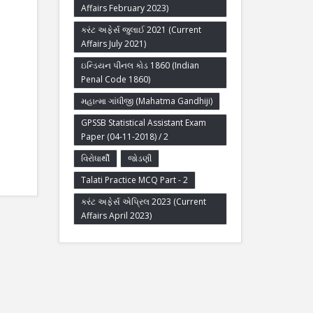
Affairs February 2023)
કરંટ અફેર્સ જુલાઈ 2021 (Current
Affairs July 2021)
ઇન્ડિયન પીનલ કોડ 1860 (Indian
Penal Code 1860)
મહાત્મા ગાંધીજી (Mahatma Gandhiji)
GPSSB Statistical Assistant Exam
Paper (04-11-2018) / 2
વિરોધાર્થી
જોડણી
Talati Practice MCQ Part - 2
કરંટ અફેર્સ એપ્રિલ 2023 (Current
Affairs April 2023)