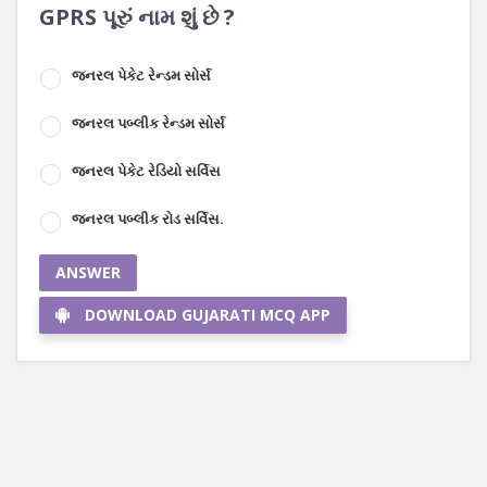
GPRS પૂરું નામ શું છે ?
જનરલ પેકેટ રેન્ડમ સોર્સ
જનરલ પબ્લીક રેન્ડમ સોર્સ
જનરલ પેકેટ રેડિયો સર્વિસ
જનરલ પબ્લીક રોડ સર્વિસ.
ANSWER
DOWNLOAD GUJARATI MCQ APP