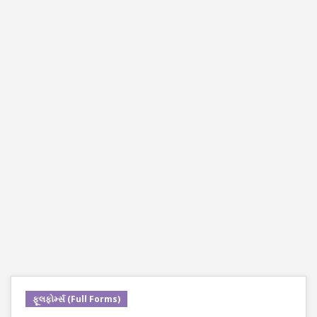
ફૂલફોર્મ્સ (Full Forms)