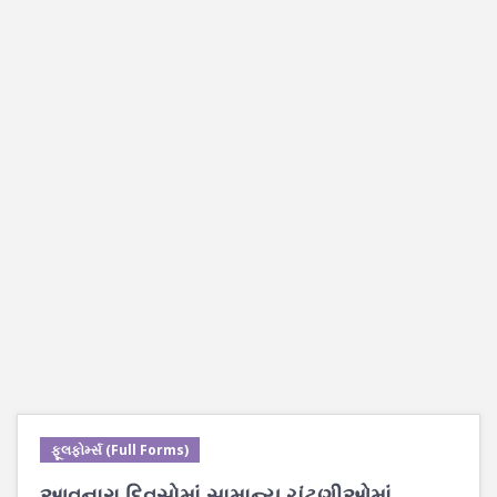
ફૂલફોર્મ્સ (Full Forms)
આવનારા દિવસોમાં સામાન્ય ચૂંટણીઓમાં