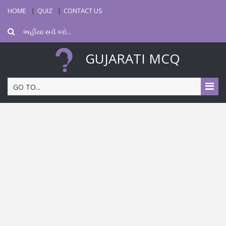
HOME
QUIZ
CONTACT US
GUJARATI MCQ
GO TO...