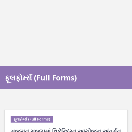
ફૂલફોર્મ્સ (Full Forms)
ફૂલફોર્મ્સ (Full Forms)
ગુજરાત રાજયમાં વિકેન્દ્રિત આયોજન અંતર્ગત