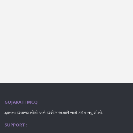
GUJARATI MCQ
જ્ઞાનના દરવાજા ખોલો અને દરરોજ અમારી સાથે કંઈક નવું શીખો.
SUPPORT :