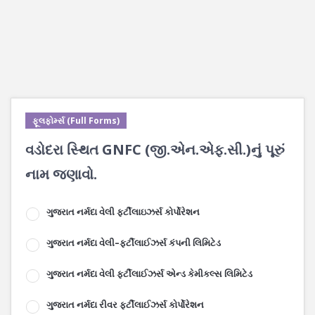
ફૂલફોર્મ્સ (Full Forms)
વડોદરા સ્થિત GNFC (જી.એન.એફ.સી.)નું પૂરું
નામ જણાવો.
ગુજરાત નર્મદા વેલી ફર્ટીલાઇઝર્સ કોર્પોરેશન
ગુજરાત નર્મદા વેલી–ફર્ટીલાઈઝર્સ કંપની લિમિટેડ
ગુજરાત નર્મદા વેલી ફર્ટીલાઈઝર્સ એન્ડ કેમીકલ્સ લિમિટેડ
ગુજરાત નર્મદા રીવર ફર્ટીલાઈઝર્સ કોર્પોરેશન