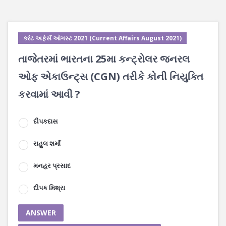
કરંટ અફેર્સ ઓગસ્ટ 2021 (Current Affairs August 2021)
તાજેતરમાં ભારતના 25મા કન્ટ્રોલર જનરલ
ઓફ એકાઉન્ટ્સ (CGN) તરીકે કોની નિયુક્તિ
કરવામાં આવી ?
દીપકદાસ
રાહુલ શર્મા
મનહર પ્રસાદ
દીપક મિશ્રા
ANSWER