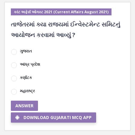
કરંટ અફેર્સ ઓગસ્ટ 2021 (Current Affairs August 2021)
તાજેતરમાં ક્યા રાજ્યમાં ઈન્વેસ્ટમેન્ટ સમિટનું
આયોજન કરવામાં આવ્યું ?
ગુજરાત
આંધ્ર પ્રદેશ
કર્ણાટક
મહારાષ્ટ્ર
ANSWER
DOWNLOAD GUJARATI MCQ APP