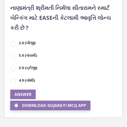
નાણામંત્રી શ્રીમતી નિર્મલા સીતારામને સ્માર્ટ
બેન્કિંગ માટે EASEની કેટલામી આવૃત્તિ લોન્ચ
કરી છે ?
2.0 (બીજી)
5.0 (પાંચમી)
3.0 (ત્રીજી)
4.0 (ચોથી)
ANSWER
DOWNLOAD GUJARATI MCQ APP