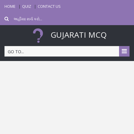
HOME
QUIZ
CONTACT US
GUJARATI MCQ
GO TO...