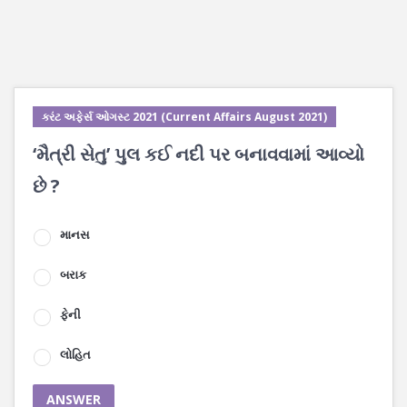
કરંટ અફેર્સ ઓગસ્ટ 2021 (Current Affairs August 2021)
‘મૈત્રી સેતુ’ પુલ કઈ નદી પર બનાવવામાં આવ્યો
છે ?
માનસ
બરાક
ફેની
લોહિત
ANSWER