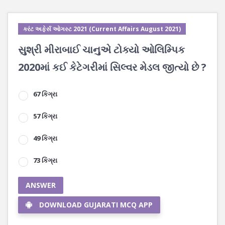
કરંટ અફેર્સ ઓગસ્ટ 2021 (Current Affairs August 2021)
સુશ્રી મીરાબાઈ ચાનુએ ટોક્યો ઓલિમ્પિક
2020માં કઈ કેટેગરીમાં સિલ્વર મેડલ જીત્યો છે ?
67 કિગ્રા
57 કિગ્રા
49 કિગ્રા
73 કિગ્રા
ANSWER
DOWNLOAD GUJARATI MCQ APP