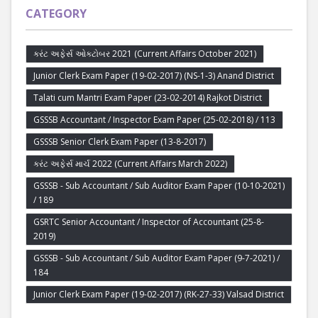
CATEGORY
કરંટ અફેર્સ ઓક્ટોબર 2021 (Current Affairs October 2021)
Junior Clerk Exam Paper (19-02-2017) (NS-1-3) Anand District
Talati cum Mantri Exam Paper (23-02-2014) Rajkot District
GSSSB Accountant / Inspector Exam Paper (25-02-2018) / 113
GSSSB Senior Clerk Exam Paper (13-8-2017)
કરંટ અફેર્સ માર્ચ 2022 (Current Affairs March 2022)
GSSSB - Sub Accountant / Sub Auditor Exam Paper (10-10-2021)
/ 189
GSRTC Senior Accountant / Inspector of Accountant (25-8-
2019)
GSSSB - Sub Accountant / Sub Auditor Exam Paper (9-7-2021) /
184
Junior Clerk Exam Paper (19-02-2017) (RK-27-33) Valsad District