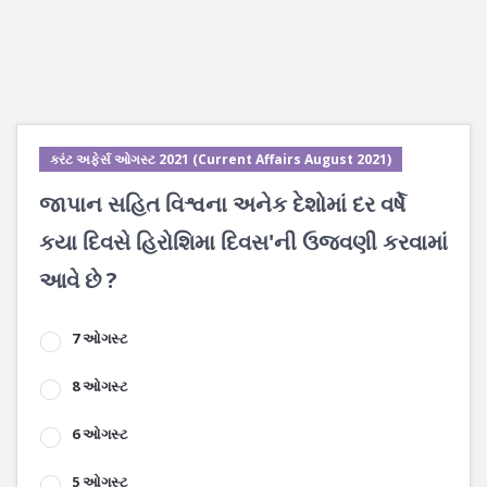
કરંટ અફેર્સ ઓગસ્ટ 2021 (Current Affairs August 2021)
જાપાન સહિત વિશ્વના અનેક દેશોમાં દર વર્ષે
કયા દિવસે હિરોશિમા દિવસ'ની ઉજવણી કરવામાં
આવે છે ?
7 ઓગસ્ટ
8 ઓગસ્ટ
6 ઓગસ્ટ
5 ઓગસ્ટ