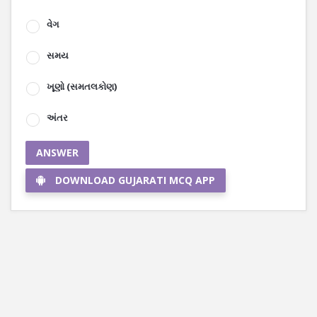
વેગ
સમય
ખૂણો (સમતલકોણ)
અંતર
ANSWER
DOWNLOAD GUJARATI MCQ APP