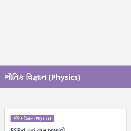
ભૌતિક વિજ્ઞાન (Physics)
ભૌતિક વિજ્ઞાન (Physics)
ESRનું પૂરું નામ જણાવો.