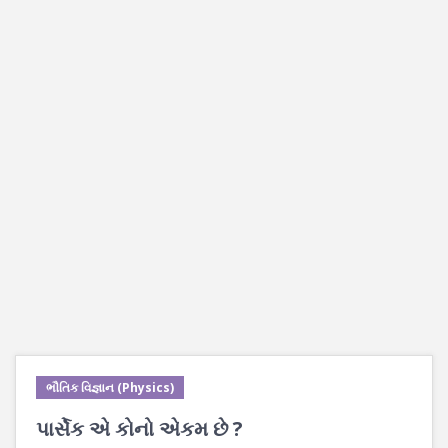
ભૌતિક વિજ્ઞાન (Physics)
પાર્સેક એ કોનો એકમ છે ?