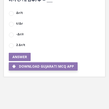
Δr/t
t/Δr
-Δr/r
2 Δr/t
ANSWER
DOWNLOAD GUJARATI MCQ APP