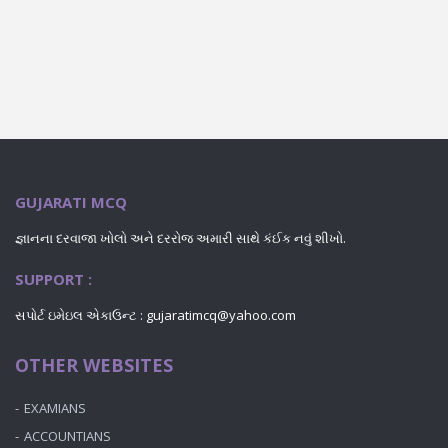
GUJARATI MCQ
જ્ઞાનના દરવાજા ખોલો અને દરરોજ અમારી સાથે કંઈક નવું શીખો.
SUPPORT :
સપોર્ટ ઇમેઇલ એકાઉન્ટ : gujaratimcq@yahoo.com
OTHER WEBSITES
EXAMIANS
ACCOUNTIANS