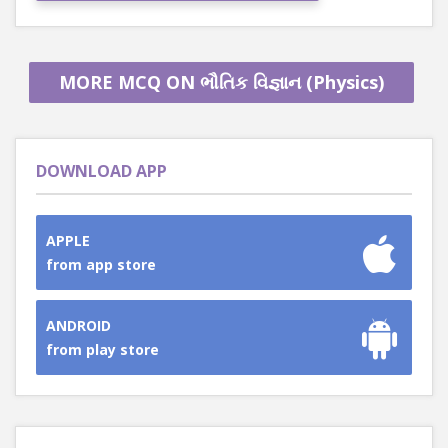
MORE MCQ ON ભૌતિક વિજ્ઞાન (Physics)
DOWNLOAD APP
APPLE
from app store
ANDROID
from play store