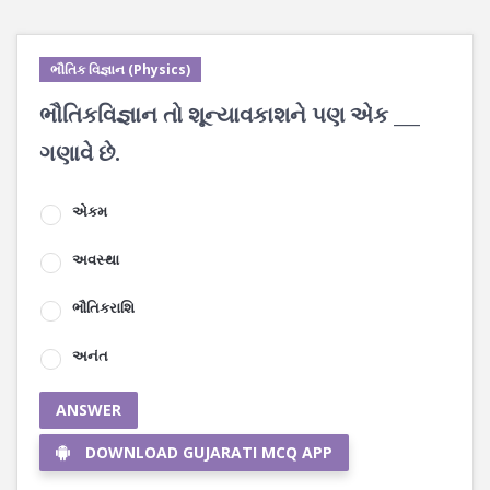
ભૌતિક વિજ્ઞાન (Physics)
ભૌતિકવિજ્ઞાન તો શૂન્યાવકાશને પણ એક ___
ગણાવે છે.
એકમ
અવસ્થા
ભૌતિકરાશિ
અનંત
ANSWER
DOWNLOAD GUJARATI MCQ APP