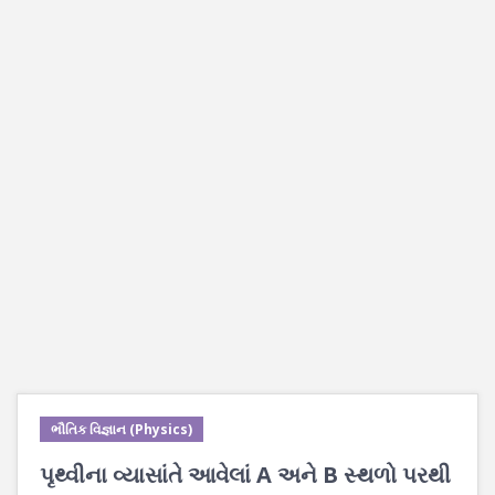
ભૌતિક વિજ્ઞાન (Physics)
પૃથ્વીના વ્યાસાંતે આવેલાં A અને B સ્થળો પરથી