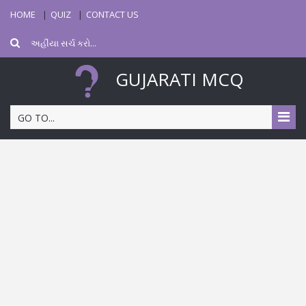
HOME
QUIZ
CONTACT US
GUJARATI MCQ
GO TO...