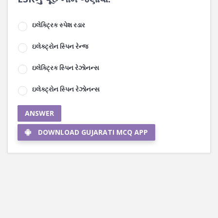
ઇલેક્ટ્રિક સ્પેશ રડાર
ઇલેક્ટ્રોન સ્પિન રેન્જ
ઇલેક્ટ્રિક સ્પિન રેઝોનન્સ
ઇલેક્ટ્રોન સ્પિન રેઝોનન્સ
ANSWER
DOWNLOAD GUJARATI MCQ APP