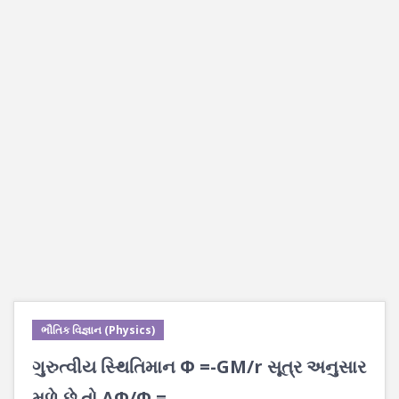
ભૌતિક વિજ્ઞાન (Physics)
ગુરુત્વીય સ્થિતિમાન Φ =-GM/r સૂત્ર અનુસાર
મળે છે તો ΔΦ/Φ = ___