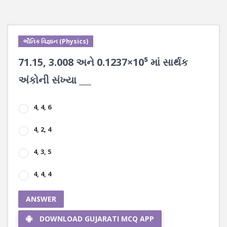
ભૌતિક વિજ્ઞાન (Physics)
71.15, 3.008 અને 0.1237×10⁵ માં સાર્થક
અંકોની સંખ્યા ___
4, 4, 6
4, 2, 4
4, 3, 5
4, 4, 4
ANSWER
DOWNLOAD GUJARATI MCQ APP