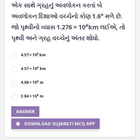
એક સાથે ગ્રહનું અવલોકન કરતાં બે
અવલોકન દિશાઓ વચ્ચેનો કોણ 1.6° મળે છે.
જો પૃથ્વીનો વ્યાસ 1.276 × 10⁴km લઈએ, તો
પૃથ્વી અને ગ્રહ વચ્ચેનું અંતર શોધો.
4.57 × 10⁵ km
4.57 × 10⁸ km
4.08 × 10⁸ m
3.84 × 10⁸ m
ANSWER
DOWNLOAD GUJARATI MCQ APP