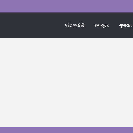
કરંટ અફેર્સ
કમ્પ્યુટર
ગુજરાત