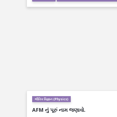
ભૌતિક વિજ્ઞાન (Physics)
AFM નું પૂરું નામ જણાવો.