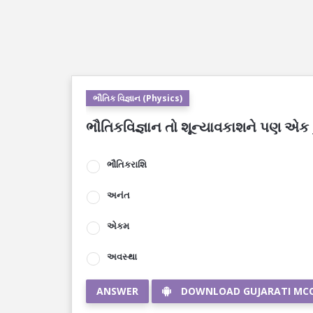
ભૌતિક વિજ્ઞાન (Physics)
ભૌતિકવિજ્ઞાન તો શૂન્યાવકાશને પણ એક _
ભૌતિકરાશિ
અનંત
એકમ
અવસ્થા
ANSWER
DOWNLOAD GUJARATI MC