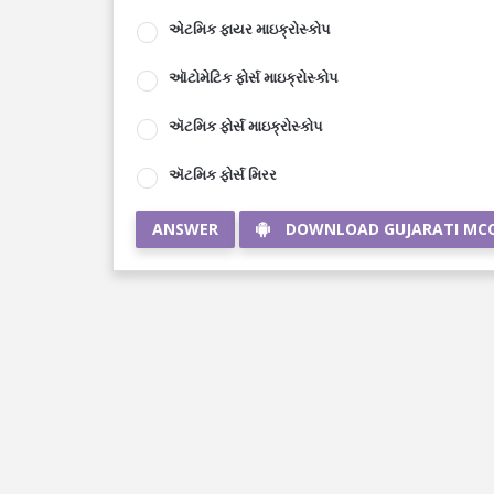
એટમિક ફાયર માઇક્રોસ્કોપ
ઑટોમેટિક ફોર્સ માઇક્રોસ્કોપ
ઍટમિક ફોર્સ માઇક્રોસ્કોપ
ઍટમિક ફોર્સ મિરર
ANSWER
DOWNLOAD GUJARATI MC