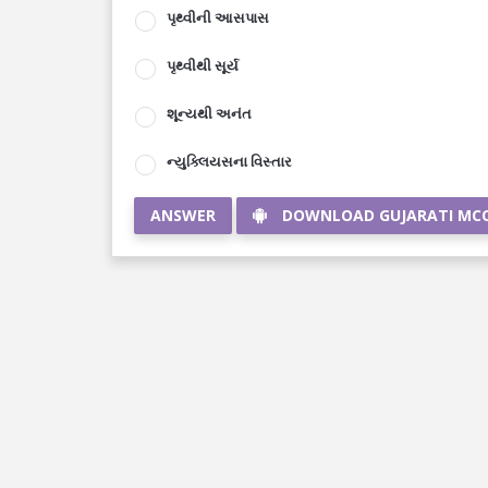
પૃથ્વીની આસપાસ
પૃથ્વીથી સૂર્ય
શૂન્યથી અનંત
ન્યુક્લિયસના વિસ્તાર
ANSWER
DOWNLOAD GUJARATI MC