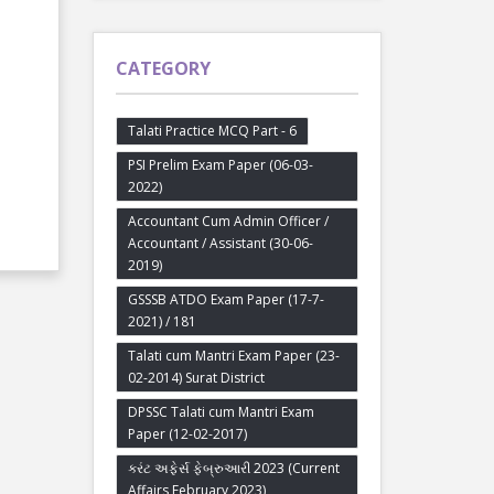
CATEGORY
Talati Practice MCQ Part - 6
PSI Prelim Exam Paper (06-03-
2022)
Accountant Cum Admin Officer /
Accountant / Assistant (30-06-
2019)
GSSSB ATDO Exam Paper (17-7-
2021) / 181
Talati cum Mantri Exam Paper (23-
02-2014) Surat District
DPSSC Talati cum Mantri Exam
Paper (12-02-2017)
કરંટ અફેર્સ ફેબ્રુઆરી 2023 (Current
Affairs February 2023)