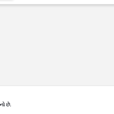
નો છે.