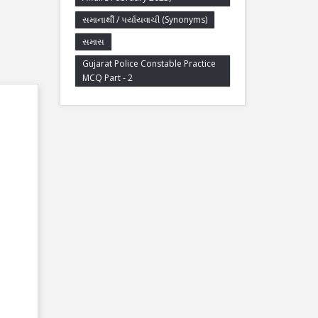
સમાનાર્થી / પર્યાયવાચી (Synonyms)
સમાસ
Gujarat Police Constable Practice
MCQ Part - 2