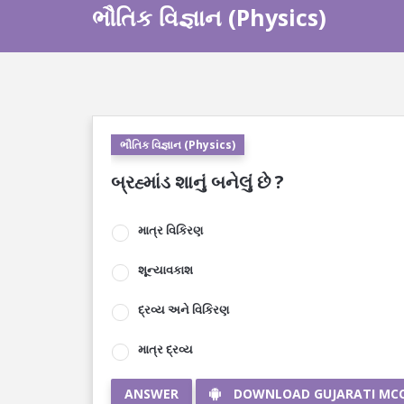
ભૌતિક વિજ્ઞાન (Physics)
ભૌતિક વિજ્ઞાન (Physics)
બ્રહ્માંડ શાનું બનેલું છે ?
માત્ર વિકિરણ
શૂન્યાવકાશ
દ્રવ્ય અને વિકિરણ
માત્ર દ્રવ્ય
ANSWER
DOWNLOAD GUJARATI MC