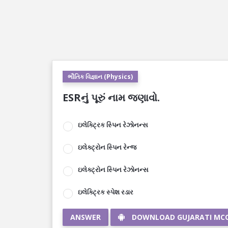
ભૌતિક વિજ્ઞાન (Physics)
ESRનું પૂરું નામ જણાવો.
ઇલેક્ટ્રિક સ્પિન રેઝોનન્સ
ઇલેક્ટ્રોન સ્પિન રેન્જ
ઇલેક્ટ્રોન સ્પિન રેઝોનન્સ
ઇલેક્ટ્રિક સ્પેશ રડાર
ANSWER
DOWNLOAD GUJARATI MC