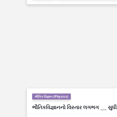
ભૌતિક વિજ્ઞાન (Physics)
ભૌતિકવિજ્ઞાનનો વિસ્તાર લગભગ ___ સુધી