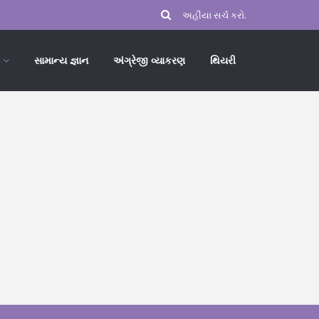
સામાન્ય જ્ઞાન
અંગ્રેજી વ્યાકરણ
થિયરી