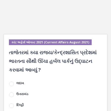
કરંટ અફેર્સ ઓગસ્ટ 2021 (Current Affairs August 2021)
તાજેતરમાં ક્યા રાજ્ય/કેન્દ્રશાસિત પ્રદેશમાં
ભારતના સૌથી ઊંચા હર્બલ પાર્કનું ઉદ્ઘાટન
કરવામાં આવ્યું ?
લદાખ
ઉત્તરાખંડ
દિલ્હી