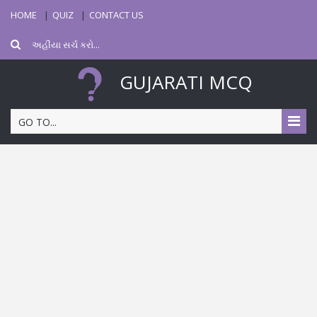
HOME
QUIZ
CONTACT US
GUJARATI MCQ
GO TO...