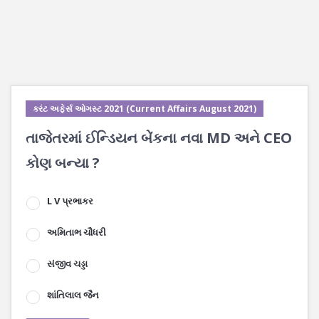
કરંટ અફેર્સ ઓગસ્ટ 2021 (Current Affairs August 2021)
તાજેતરમાં ઈન્ડિયન બેંકના નવા MD અને CEO
કોણ બન્યા ?
L V પ્રભાકર
અમિતાભ ચૌધરી
સંજીવ ચડ્ડા
શાંતિલાલ જૈન