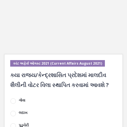
કરંટ અફેર્સ ઓગસ્ટ 2021 (Current Affairs August 2021)
ક્યા રાજ્ય/કેન્દ્રશાસિત પ્રદેશમાં માલદીવ
શૈલીની વોટર વિલા સ્થાપિત કરવામાં આવશે ?
ગોવા
લદાખ
પુડુચેરી