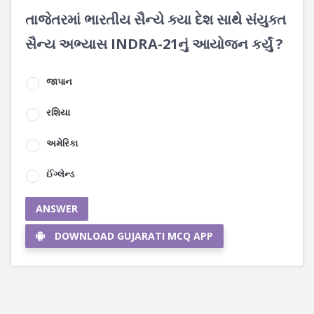
તાજેતરમાં ભારતીય સૈન્યે ક્યા દેશ સાથે સંયુક્ત
સૈન્ય અભ્યાસ INDRA-21નું આયોજન કર્યું ?
જાપાન
રશિયા
અમેરિકા
ઈંગ્લેન્ડ
ANSWER
DOWNLOAD GUJARATI MCQ APP