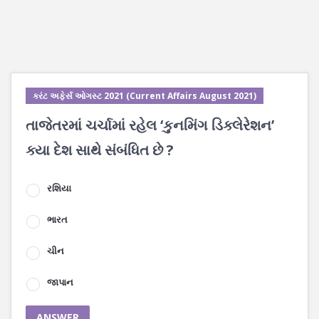
કરંટ અફેર્સ ઓગસ્ટ 2021 (Current Affairs August 2021)
તાજેતરમાં ચર્ચામાં રહેલ ‘કુનમિંગ ડિક્લેરેશન’
ક્યા દેશ સાથે સંબંધિત છે ?
રશિયા
ભારત
ચીન
જાપાન
ANSWER