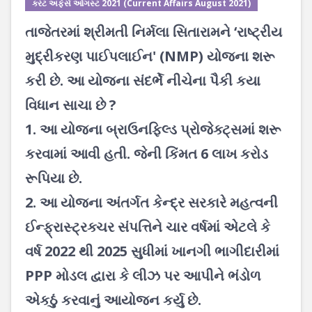
કરંટ અફેર્સ ઓગસ્ટ 2021 (Current Affairs August 2021)
તાજેતરમાં શ્રીમતી નિર્મલા સિતારામને ‘રાષ્ટ્રીય
મુદ્રીકરણ પાઈપલાઈન' (NMP) યોજના શરૂ
કરી છે. આ યોજના સંદર્ભે નીચેના પૈકી કયા
વિધાન સાચા છે ?
1. આ યોજના બ્રાઉનફિલ્ડ પ્રોજેક્ટ્સમાં શરૂ
કરવામાં આવી હતી. જેની કિંમત 6 લાખ કરોડ
રૂપિયા છે.
2. આ યોજના અંતર્ગત કેન્દ્ર સરકારે મહત્વની
ઈન્ફ્રાસ્ટ્રક્ચર સંપત્તિને ચાર વર્ષમાં એટલે કે
વર્ષ 2022 થી 2025 સુધીમાં ખાનગી ભાગીદારીમાં
PPP મોડલ દ્વારા કે લીઝ પર આપીને ભંડોળ
એકઠું કરવાનું આયોજન કર્યુ છે.