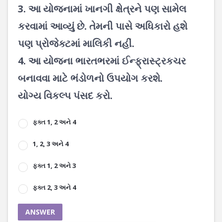
3. આ યોજનામાં ખાનગી ક્ષેત્રને પણ સામેલ
કરવામાં આવ્યું છે. તેમની પાસે અધિકારો હશે
પણ પ્રોજેક્ટમાં માલિકી નહીં.
4. આ યોજના ભારતભરમાં ઈન્ફ્રાસ્ટ્રકચર
બનાવવા માટે ભંડોળનો ઉપયોગ કરશે.
યોગ્ય વિકલ્પ પંસદ કરો.
ફક્ત 1, 2 અને 4
1, 2, 3 અને 4
ફક્ત 1, 2 અને 3
ફક્ત 2, 3 અને 4
ANSWER