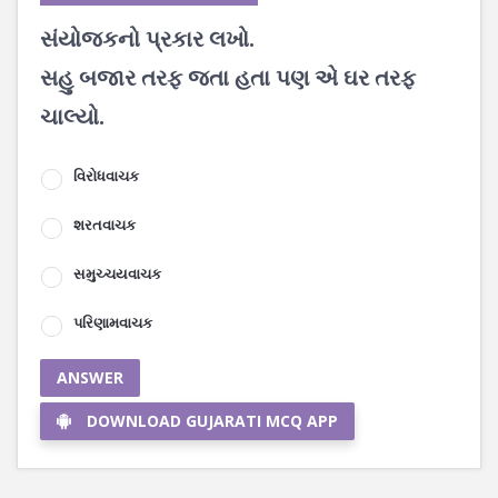
સંયોજકનો પ્રકાર લખો.
સહુ બજાર તરફ જતા હતા પણ એ ઘર તરફ
ચાલ્યો.
વિરોધવાચક
શરતવાચક
સમુચ્ચયવાચક
પરિણામવાચક
ANSWER
DOWNLOAD GUJARATI MCQ APP