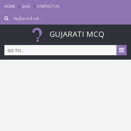
HOME
QUIZ
CONTACT US
GUJARATI MCQ
GO TO...