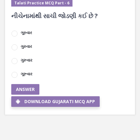
Talati Practice MCQ Part - 6
નીચેનામાંથી સાચી જોડણી કઈ છે ?
ગૂરુવાર
ગુરુવાર
ગુરૂવાર
ગૂરૂવાર
ANSWER
DOWNLOAD GUJARATI MCQ APP