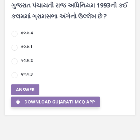
ગુજરાત પંચાયતી રાજ અધિનિયમ 1993ની કઈ
કલમમાં ગ્રામસભા અંગેનો ઉલ્લેખ છે ?
કલમ 4
કલમ 1
કલમ 2
કલમ 3
ANSWER
DOWNLOAD GUJARATI MCQ APP