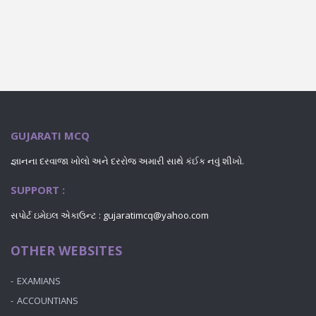
GUJARATI MCQ
જ્ઞાનના દરવાજા ખોલો અને દરરોજ અમારી સાથે કંઈક નવું શીખો.
SUPPORT :
સપોર્ટ ઇમેઇલ એકાઉન્ટ : gujaratimcq@yahoo.com
OTHER WEBSITES
EXAMIANS
ACCOUNTIANS