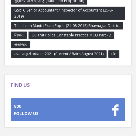
ગુણોત્તર અને પ્રમાણ (Ratio and Proportion)
GSRTC Senior Accountant / Inspector of Accountant (25-8-
2019)
Talati cum Mantri Exam Paper (21-08-2015) Bhavnagar District
નિપાત
Gujarat Police Constable Practice MCQ Part - 2
સંયોજક
કરંટ અફેર્સ ઓગસ્ટ 2021 (Current Affairs August 2021)
છંદ
FIND US
800
FOLLOW US