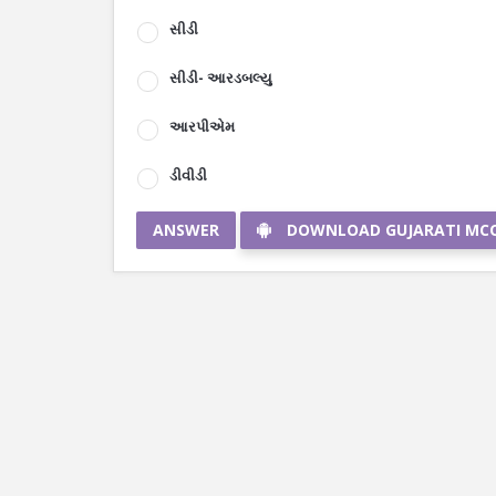
સીડી
સીડી- આરડબલ્યુ
આરપીએમ
ડીવીડી
ANSWER
DOWNLOAD GUJARATI MC