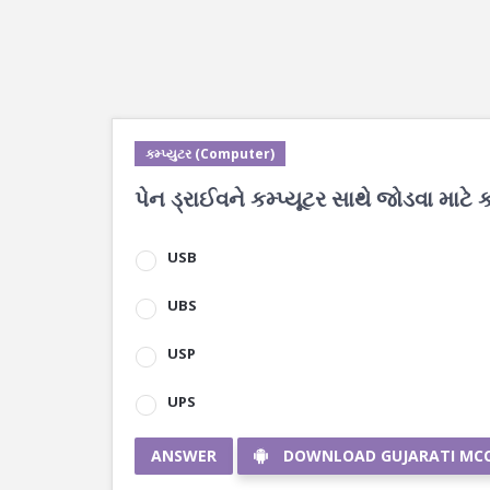
કમ્પ્યુટર (Computer)
પેન ડ્રાઈવને કમ્પ્યૂટર સાથે જોડવા માટે
USB
UBS
USP
UPS
ANSWER
DOWNLOAD GUJARATI MC