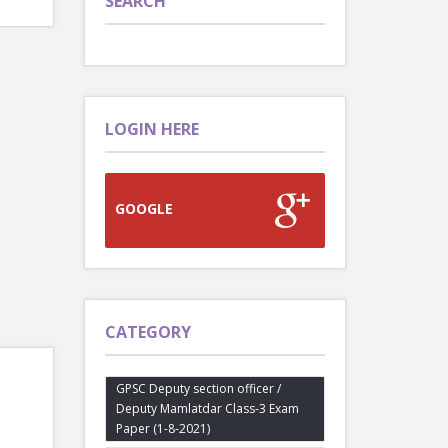
SEARCH
LOGIN HERE
GOOGLE
CATEGORY
GPSC Deputy section officer /
Deputy Mamlatdar Class-3 Exam
Paper (1-8-2021)