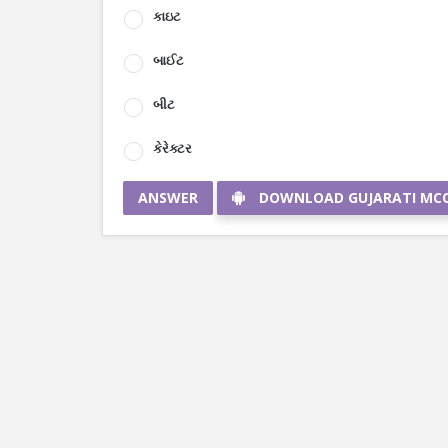
કાઇટ
બાઈટ
બીટ
કેરેક્ટર
ANSWER
DOWNLOAD GUJARATI MC