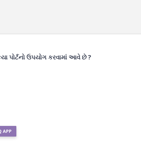
 કયા પોર્ટનો ઉપયોગ કરવામાં આવે છે ?
Q APP