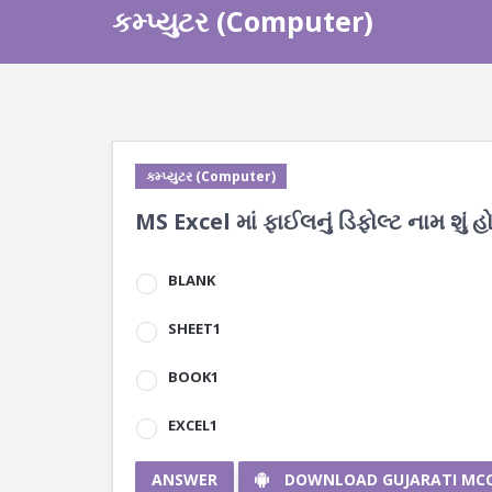
કમ્પ્યુટર (Computer)
કમ્પ્યુટર (Computer)
MS Excel માં ફાઈલનું ડિફોલ્ટ નામ શું હ
BLANK
SHEET1
BOOK1
EXCEL1
ANSWER
DOWNLOAD GUJARATI MC