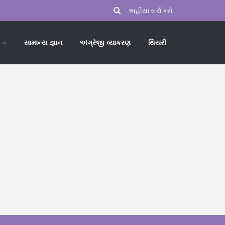
સામાન્ય જ્ઞાન
અંગ્રેજી વ્યાકરણ
થિયરી