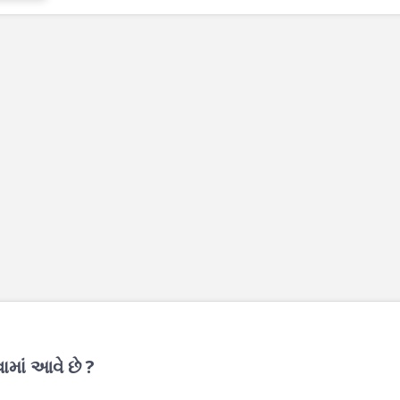
ામાં આવે છે ?