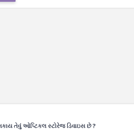
કાય તેવું ઓપ્ટિકલ સ્ટોરેજ ડિવાઇસ છે ?