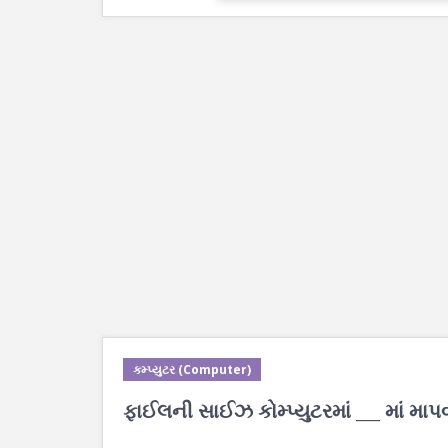
કમ્પ્યુટર (Computer)
ફાઈલની સાઈઝ કોમ્પ્યુટરમાં ___ માં માપવ