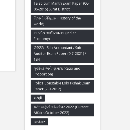
Talati cum Mantri Exam Paper (06-
06-2015) Surat District
વિશ્વનો ઈતિહાસ (History of the
world)
ભારતીય અર્થવ્યવસ્થા (Indian
Economy)
GSSSB - Sub Accountant / Sub
Auditor Exam Paper (9-7-2021) /
184
ગુણોત્તર અને પ્રમાણ (Ratio and
Proportion)
Police Constable Lokrakshak Exam
Paper (2-9-2012)
શ્રેણી
કરંટ અફેર્સ ઓક્ટોબર 2022 (Current
Affairs October 2022)
અલંકાર