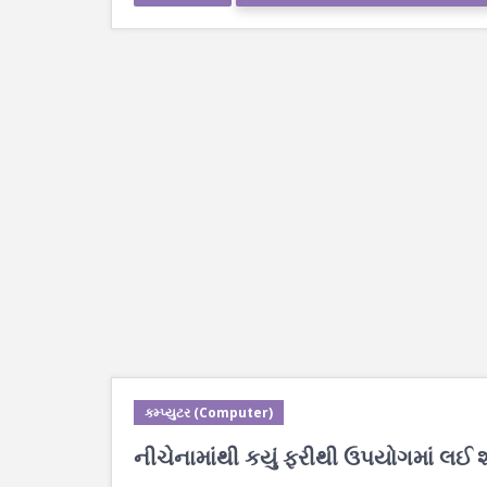
કમ્પ્યુટર (Computer)
નીચેનામાંથી કયું ફરીથી ઉપયોગમાં લઈ શ