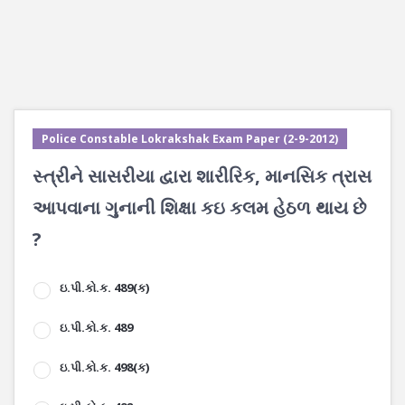
Police Constable Lokrakshak Exam Paper (2-9-2012)
સ્ત્રીને સાસરીયા દ્વારા શારીરિક, માનસિક ત્રાસ
આપવાના ગુનાની શિક્ષા કઇ કલમ હેઠળ થાય છે
?
ઇ.પી.કો.ક. 489(ક)
ઇ.પી.કો.ક. 489
ઇ.પી.કો.ક. 498(ક)