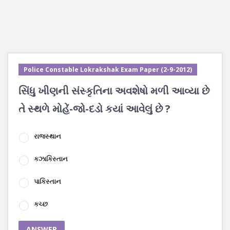
Police Constable Lokrakshak Exam Paper (2-9-2012)
સિંધુ ખીણની સંસ્કૃતિના અવશેષો મળી આવ્યા છે
તે સ્થળે મોહેં-જો-દડો કયાં આવેલું છે ?
રાજસ્થાન
કઝાકિસ્તાન
પાકિસ્તાન
કચ્છ
ANSWER