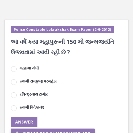
Police Constable Lokrakshak Exam Paper (2-9-2012)
આ વર્ષે કયા મહાપુરૂની 150 મી જન્મજયંતિ
ઉજવવામાં આવી રહી છે ?
મહાત્મા ગાંધી
સ્વામી રામકૃષ્ણ પરમહંસ
રવિન્દ્રનાથ ટાગોર
સ્વામી વિવેકાનંદ
ANSWER