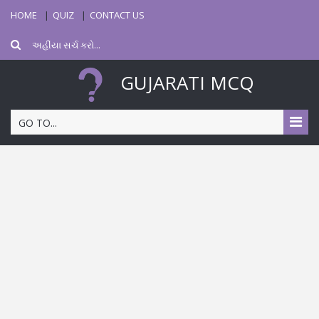
HOME
QUIZ
CONTACT US
GUJARATI MCQ
GO TO...