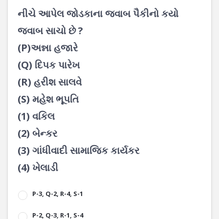
નીચે આપેલ જોડકાના જવાબ પૈકીનો કયો
જવાબ સાચો છે ?
(P)અન્ના હજારે
(Q) દિપક પારેખ
(R) હરીશ સાલવે
(S) મહેશ ભૂપતિ
(1) વકિલ
(2) બેન્કર
(3) ગાંધીવાદી સામાજિક કાર્યકર
(4) ખેલાડી
P-3, Q-2, R-4, S-1
P-2, Q-3, R-1, S-4