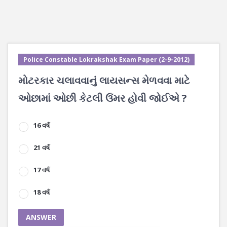
Police Constable Lokrakshak Exam Paper (2-9-2012)
મોટરકાર ચલાવવાનું લાયસન્સ મેળવવા માટે
ઓછામાં ઓછી કેટલી ઉંમર હોવી જોઈએ ?
16 વર્ષ
21 વર્ષ
17 વર્ષ
18 વર્ષ
ANSWER