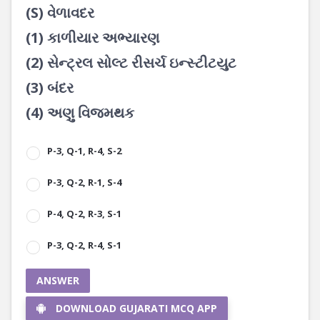
(S) વેળાવદર
(1) કાળીયાર અભ્યારણ
(2) સેન્ટ્રલ સોલ્ટ રીસર્ચ ઇન્સ્ટીટયુટ
(3) બંદર
(4) અણુ વિજમથક
P-3, Q-1, R-4, S-2
P-3, Q-2, R-1, S-4
P-4, Q-2, R-3, S-1
P-3, Q-2, R-4, S-1
ANSWER
DOWNLOAD GUJARATI MCQ APP