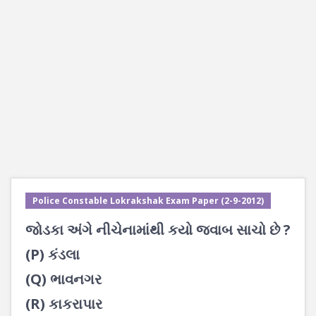
Police Constable Lokrakshak Exam Paper (2-9-2012)
જોડકા અંગે નીચેનામાંથી કયો જવાબ સાચો છે ?
(P) કંડલા
(Q) ભાવનગર
(R) કાકરાપાર