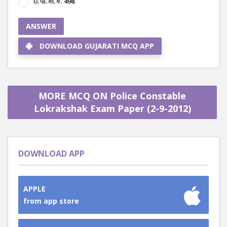
ઇ.પી.કો.ક. 498
ANSWER
DOWNLOAD GUJARATI MCQ APP
MORE MCQ ON Police Constable
Lokrakshak Exam Paper (2-9-2012)
DOWNLOAD APP
APPLE
from app store